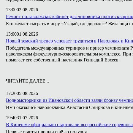
13:00
02.08.2026
Ремонт по-заволжски: кабинет для чиновника против кварти
Кто желает сыграть в игру «Угадай, где дороже»? Желающих 
13:00
01.08.2026
Новый земский тренер успевает трудиться в Наволоках и Ки
Победитель международных турниров и призёр чемпионата Ро
наволокском физкультурно-оздоровительном комплексе. При э
помогает его собственный наставник Геннадий Евсеев.
ЧИТАЙТЕ ДАЛЕЕ...
17:20
05.08.2026
Водномоторники из Ивановской области взяли бронзу чемпио
Ими оказались наволокчанка Анастасия Смирнова и кинешем
19:40
31.07.2026
В Кинешме официально стартовали всероссийские соревнова
Первые старты прошли ещё до полудня.