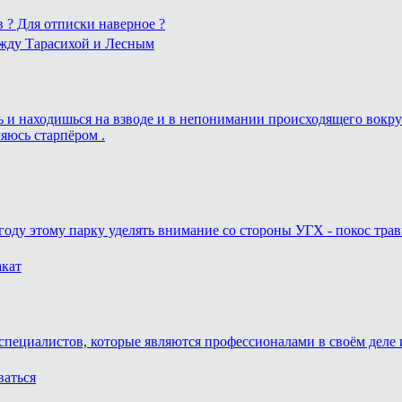
в ? Для отписки наверное ?
ежду Тарасихой и Лесным
ешь и находишься на взводе и в непонимании происходящего вокру
ляюсь старпёром .
году этому парку уделять внимание со стороны УГХ - покос трав
акат
специалистов, которые являются профессионалами в своём деле и
ваться