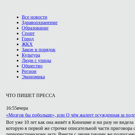
Все новости
Здравоохранение
Образование
Спорт
Город
ЖКХ
Закон и порядок
Культура
Люди с улицы
Общество
Регион
Экономика
ЧТО ПИШЕТ ПРЕССА
16:55
вчера
«Мозгов бы побольше», или О чём жалеет осужденная за подг
Вот уже 10 лет как она живёт в Кинешме и ни разу не видел
которую в первой же строчке описательной части приговора с
террористическому акту. Вместе с двумя такими же подругами