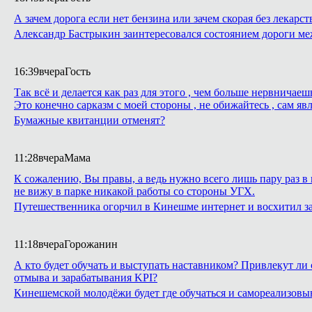
А зачем дорога если нет бензина или зачем скорая без лекарст
Александр Бастрыкин заинтересовался состоянием дороги м
16:39
вчера
Гость
Так всё и делается как раз для этого , чем больше нервнича
Это конечно сарказм с моей стороны , не обижайтесь , сам яв
Бумажные квитанции отменят?
11:28
вчера
Мама
К сожалению, Вы правы, а ведь нужно всего лишь пару раз в 
не вижу в парке никакой работы со стороны УГХ.
Путешественника огорчил в Кинешме интернет и восхитил з
11:18
вчера
Горожанин
А кто будет обучать и выступать наставником? Привлекут ли 
отмыва и зарабатывания KPI?
Кинешемской молодёжи будет где обучаться и самореализовы