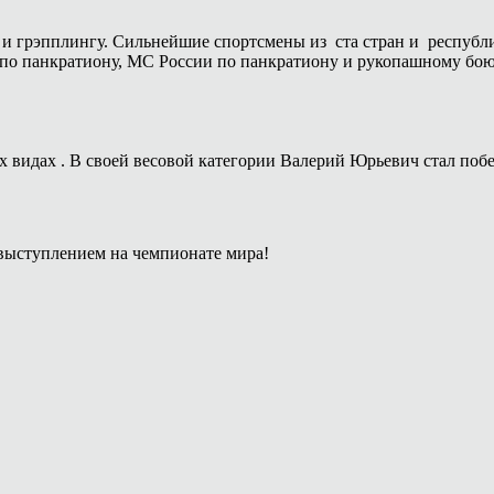
 грэпплингу. Сильнейшие спортсмены из ста стран и республик
о панкратиону, МС России по панкратиону и рукопашному бою
ых видах . В своей весовой категории Валерий Юрьевич стал поб
выступлением на чемпионате мира!