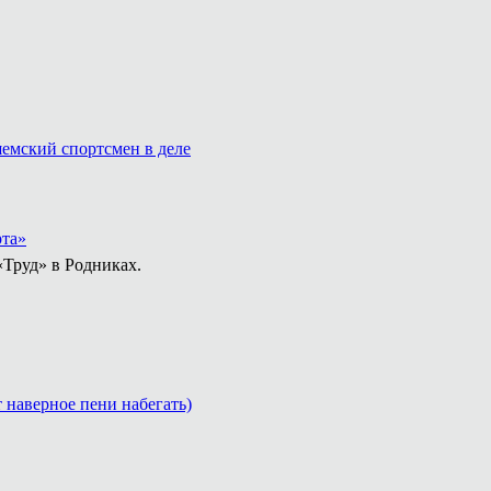
емский спортсмен в деле
рта»
«Труд» в Родниках.
т наверное пени набегать)