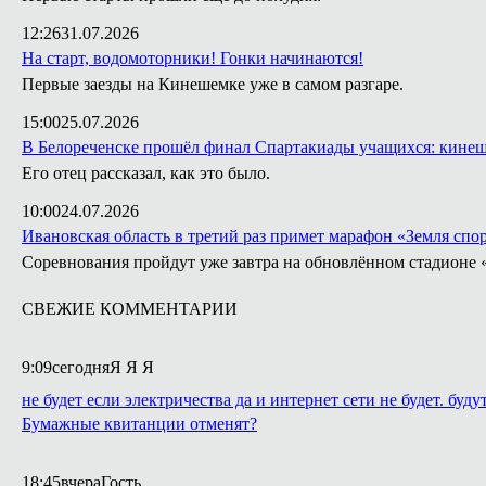
12:26
31.07.2026
На старт, водомоторники! Гонки начинаются!
Первые заезды на Кинешемке уже в самом разгаре.
15:00
25.07.2026
В Белореченске прошёл финал Спартакиады учащихся: кинеш
Его отец рассказал, как это было.
10:00
24.07.2026
Ивановская область в третий раз примет марафон «Земля спо
Соревнования пройдут уже завтра на обновлённом стадионе 
СВЕЖИЕ КОММЕНТАРИИ
9:09
сегодня
Я Я Я
не будет если электричества да и интернет сети не будет. буду
Бумажные квитанции отменят?
18:45
вчера
Гость