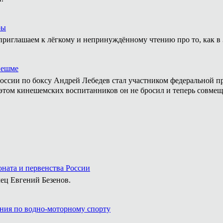
ры
приглашаем к лёгкому и непринуждённому чтению про то, как в 
нешме
ссии по боксу Андрей Лебедев стал участником федеральной пр
том кинешемских воспитанников он не бросил и теперь совмеща
ната и первенства России
ец Евгений Безенов.
ния по водно-моторному спорту