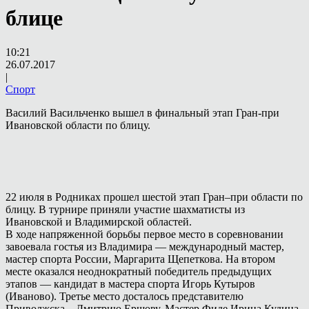
блице
10:21
26.07.2017
|
Спорт
Василий Васильченко вышел в финальный этап Гран-при
Ивановской области по блицу.
22 июля в Родниках прошел шестой этап Гран–при области по
блицу. В турнире приняли участие шахматисты из
Ивановской и Владимирской областей.
В ходе напряженной борьбы первое место в соревновании
завоевала гостья из Владимира — международный мастер,
мастер спорта России, Маргарита Щепеткова. На втором
месте оказался неоднократный победитель предыдущих
этапов — кандидат в мастера спорта Игорь Кутыров
(Иваново). Третье место досталось представителю
Приволжска – Дмитрию Ершову. Мастер Фиде Ирина Кудина