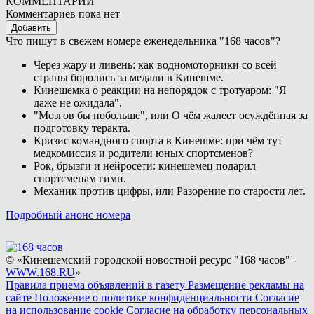
КОММЕНТАРИИ
Комментариев пока нет
Добавить
Что пишут в свежем номере еженедельника "168 часов"?
Через жару и ливень: как водномоторники со всей
страны боролись за медали в Кинешме.
Кинешемка о реакции на непорядок с тротуаром: "Я
даже не ожидала".
"Мозгов бы побольше", или О чём жалеет осуждённая за
подготовку теракта.
Кризис командного спорта в Кинешме: при чём тут
медкомиссия и родители юных спортсменов?
Рок, брызги и нейросети: кинешемец подарил
спортсменам гимн.
Механик против цифры, или Разорение по старости лет.
Подробный анонс номера
© «Кинешемский городской новостной ресурс "168 часов" -
WWW.168.RU
»
Правила приема объявлений в газету
Размещение рекламы на
сайте
Положение о политике конфиденциальности
Согласие
на использование cookie
Согласие на обработку персональных