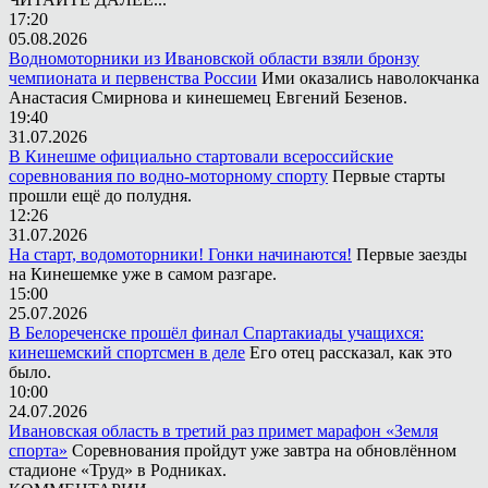
17:20
05.08.2026
Водномоторники из Ивановской области взяли бронзу
чемпионата и первенства России
Ими оказались наволокчанка
Анастасия Смирнова и кинешемец Евгений Безенов.
19:40
31.07.2026
В Кинешме официально стартовали всероссийские
соревнования по водно-моторному спорту
Первые старты
прошли ещё до полудня.
12:26
31.07.2026
На старт, водомоторники! Гонки начинаются!
Первые заезды
на Кинешемке уже в самом разгаре.
15:00
25.07.2026
В Белореченске прошёл финал Спартакиады учащихся:
кинешемский спортсмен в деле
Его отец рассказал, как это
было.
10:00
24.07.2026
Ивановская область в третий раз примет марафон «Земля
спорта»
Соревнования пройдут уже завтра на обновлённом
стадионе «Труд» в Родниках.