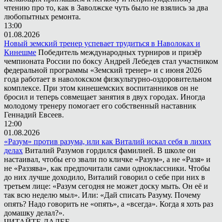
чтению про то, как в Заволжске чуть было не взялись за два
любопытных ремонта.
13:00
01.08.2026
Новый земский тренер успевает трудиться в Наволоках и
Кинешме
Победитель международных турниров и призёр
чемпионата России по боксу Андрей Лебедев стал участником
федеральной программы «Земский тренер» и с июня 2026
года работает в наволокском физкультурно-оздоровительном
комплексе. При этом кинешемских воспитанников он не
бросил и теперь совмещает занятия в двух городах. Иногда
молодому тренеру помогает его собственный наставник
Геннадий Евсеев.
12:00
01.08.2026
«Разум» против разума, или как Виталий искал себя в лихих
делах
Виталий Разумов гордился фамилией. В школе он
настаивал, чтобы его звали по кличке «Разум», а не «Разя» и
не «Раззява», как предпочитали сами одноклассники. Чтобы
до них лучше доходило, Виталий говорил о себе при них в
третьем лице: «Разум сегодня не может доску мыть. Он её и
так всю неделю мыл». Или: «Дай списать Разуму. Почему
опять? Надо говорить не «опять», а «всегда». Когда я хоть раз
домашку делал?».
ЧИТАЙТЕ ДАЛЕЕ...