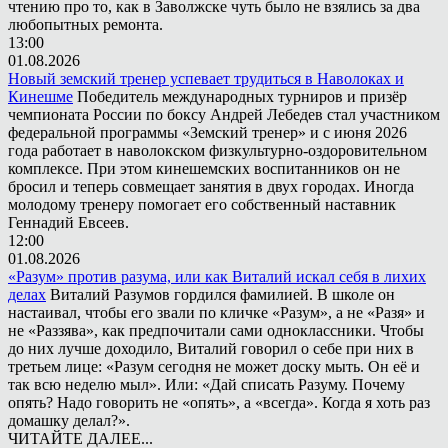
чтению про то, как в Заволжске чуть было не взялись за два
любопытных ремонта.
13:00
01.08.2026
Новый земский тренер успевает трудиться в Наволоках и
Кинешме
Победитель международных турниров и призёр
чемпионата России по боксу Андрей Лебедев стал участником
федеральной программы «Земский тренер» и с июня 2026
года работает в наволокском физкультурно-оздоровительном
комплексе. При этом кинешемских воспитанников он не
бросил и теперь совмещает занятия в двух городах. Иногда
молодому тренеру помогает его собственный наставник
Геннадий Евсеев.
12:00
01.08.2026
«Разум» против разума, или как Виталий искал себя в лихих
делах
Виталий Разумов гордился фамилией. В школе он
настаивал, чтобы его звали по кличке «Разум», а не «Разя» и
не «Раззява», как предпочитали сами одноклассники. Чтобы
до них лучше доходило, Виталий говорил о себе при них в
третьем лице: «Разум сегодня не может доску мыть. Он её и
так всю неделю мыл». Или: «Дай списать Разуму. Почему
опять? Надо говорить не «опять», а «всегда». Когда я хоть раз
домашку делал?».
ЧИТАЙТЕ ДАЛЕЕ...