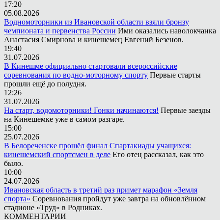
17:20
05.08.2026
Водномоторники из Ивановской области взяли бронзу
чемпионата и первенства России
Ими оказались наволокчанка
Анастасия Смирнова и кинешемец Евгений Безенов.
19:40
31.07.2026
В Кинешме официально стартовали всероссийские
соревнования по водно-моторному спорту
Первые старты
прошли ещё до полудня.
12:26
31.07.2026
На старт, водомоторники! Гонки начинаются!
Первые заезды
на Кинешемке уже в самом разгаре.
15:00
25.07.2026
В Белореченске прошёл финал Спартакиады учащихся:
кинешемский спортсмен в деле
Его отец рассказал, как это
было.
10:00
24.07.2026
Ивановская область в третий раз примет марафон «Земля
спорта»
Соревнования пройдут уже завтра на обновлённом
стадионе «Труд» в Родниках.
КОММЕНТАРИИ