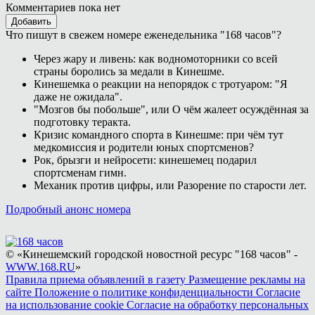
Комментариев пока нет
Добавить
Что пишут в свежем номере еженедельника "168 часов"?
Через жару и ливень: как водномоторники со всей
страны боролись за медали в Кинешме.
Кинешемка о реакции на непорядок с тротуаром: "Я
даже не ожидала".
"Мозгов бы побольше", или О чём жалеет осуждённая за
подготовку теракта.
Кризис командного спорта в Кинешме: при чём тут
медкомиссия и родители юных спортсменов?
Рок, брызги и нейросети: кинешемец подарил
спортсменам гимн.
Механик против цифры, или Разорение по старости лет.
Подробный анонс номера
© «Кинешемский городской новостной ресурс "168 часов" -
WWW.168.RU
»
Правила приема объявлений в газету
Размещение рекламы на
сайте
Положение о политике конфиденциальности
Согласие
на использование cookie
Согласие на обработку персональных