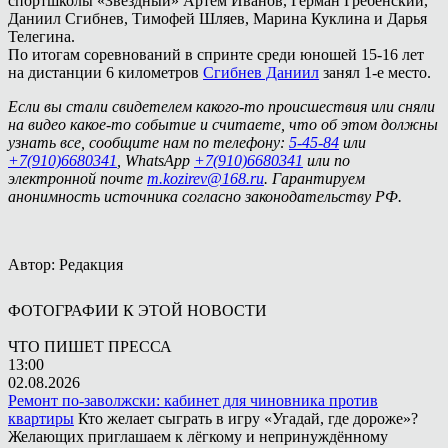
спортшколы «Звездный» Артём Иванов, Герман Гребенский,
Даниил Сгибнев, Тимофей Шляев, Марина Куклина и Дарья
Телегина.
По итогам соревнований в спринте среди юношей 15-16 лет
на дистанции 6 километров
Сгибнев Даниил
занял 1-е место.
Если вы стали свидетелем какого-то происшествия или сняли
на видео какое-то событие и считаете, что об этом должны
узнать все, сообщите нам по телефону:
5-45-84
или
+7(910)6680341
, WhatsApp
+7(910)6680341
или по
электронной почте
m.kozirev@168.ru
. Гарантируем
анонимность источника согласно законодательству РФ.
Автор: Редакция
ФОТОГРАФИИ К ЭТОЙ НОВОСТИ
ЧТО ПИШЕТ ПРЕССА
13:00
02.08.2026
Ремонт по-заволжски: кабинет для чиновника против
квартиры
Кто желает сыграть в игру «Угадай, где дороже»?
Желающих приглашаем к лёгкому и непринуждённому