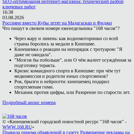
SEO-оптимизация интернет-магазина: технический разбор
ключевых работ
16:38
03.08.2026
Россияне вместо Кубы летят на Мадагаскар и Фиджи
Что пишут в свежем номере еженедельника "168 часов"?
Через жару и ливень: как водномоторники со всей
страны боролись за медали в Кинешме.
Кинешемка о реакции на непорядок с тротуаром: "Я
даже не ожидала".
"Мозгов бы побольше", или О чём жалеет осуждённая за
подготовку теракта.
Кризис командного спорта в Кинешме: при чём тут
медкомиссия и родители юных спортсменов?
Рок, брызги и нейросети: кинешемец подарил
спортсменам гимн.
Механик против цифры, или Разорение по старости лет.
Подробный анонс номера
© «Кинешемский городской новостной ресурс "168 часов" -
WWW.168.RU
»
Правила приема объявлений в газету
Размещение рекламы на