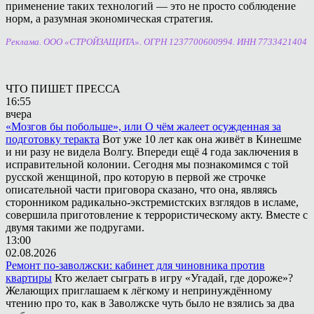
применение таких технологий — это не просто соблюдение
норм, а разумная экономическая стратегия.
Реклама. ООО «СТРОЙЗАЩИТА». ОГРН 1237700600994. ИНН 7733421404
ЧТО ПИШЕТ ПРЕССА
16:55
вчера
«Мозгов бы побольше», или О чём жалеет осужденная за
подготовку теракта
Вот уже 10 лет как она живёт в Кинешме
и ни разу не видела Волгу. Впереди ещё 4 года заключения в
исправительной колонии. Сегодня мы познакомимся с той
русской женщиной, про которую в первой же строчке
описательной части приговора сказано, что она, являясь
сторонником радикально-экстремистских взглядов в исламе,
совершила приготовление к террористическому акту. Вместе с
двумя такими же подругами.
13:00
02.08.2026
Ремонт по-заволжски: кабинет для чиновника против
квартиры
Кто желает сыграть в игру «Угадай, где дороже»?
Желающих приглашаем к лёгкому и непринуждённому
чтению про то, как в Заволжске чуть было не взялись за два