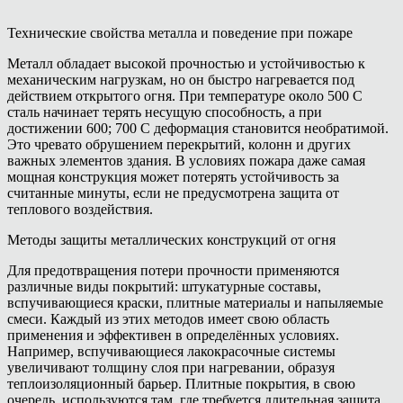
Технические свойства металла и поведение при пожаре
Металл обладает высокой прочностью и устойчивостью к
механическим нагрузкам, но он быстро нагревается под
действием открытого огня. При температуре около 500 C
сталь начинает терять несущую способность, а при
достижении 600; 700 C деформация становится необратимой.
Это чревато обрушением перекрытий, колонн и других
важных элементов здания. В условиях пожара даже самая
мощная конструкция может потерять устойчивость за
считанные минуты, если не предусмотрена защита от
теплового воздействия.
Методы защиты металлических конструкций от огня
Для предотвращения потери прочности применяются
различные виды покрытий: штукатурные составы,
вспучивающиеся краски, плитные материалы и напыляемые
смеси. Каждый из этих методов имеет свою область
применения и эффективен в определённых условиях.
Например, вспучивающиеся лакокрасочные системы
увеличивают толщину слоя при нагревании, образуя
теплоизоляционный барьер. Плитные покрытия, в свою
очередь, используются там, где требуется длительная защита