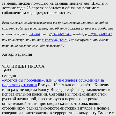
за медицинской помощью на данный момент нет. Школы и
детские сады 25 апреля работают в обычном режиме с
соблюдением мер предосторожности».
Если вы стали свидетелем какого-то происшествия или сняли на видео
какое-то событие и считаете, что об этом должны узнать все, сообщите
нам по телефону:
5-45-84
или +
7(910)6680341
, WhatsApp
+7(910)6680341
или по электронной почте
m.kozirev@168.ru
. Гарантируем анонимность
источника согласно законодательству РФ.
Автор: Редакция
ЧТО ПИШЕТ ПРЕССА
16:55
сегодня
«Мозгов бы побольше», или О чём жалеет осужденная за
подготовку теракта
Вот уже 10 лет как она живёт в Кинешме
и ни разу не видела Волгу. Впереди ещё 4 года заключения в
исправительной колонии. Сегодня мы познакомимся с той
русской женщиной, про которую в первой же строчке
описательной части приговора сказано, что она, являясь
сторонником радикально-экстремистских взглядов в исламе,
совершила приготовление к террористическому акту. Вместе с