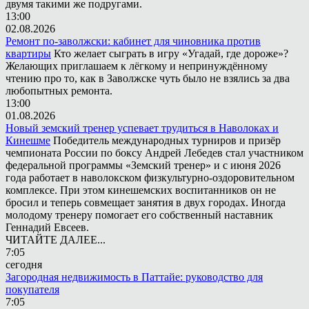
двумя такими же подругами.
13:00
02.08.2026
Ремонт по-заволжски: кабинет для чиновника против
квартиры
Кто желает сыграть в игру «Угадай, где дороже»?
Желающих приглашаем к лёгкому и непринуждённому
чтению про то, как в Заволжске чуть было не взялись за два
любопытных ремонта.
13:00
01.08.2026
Новый земский тренер успевает трудиться в Наволоках и
Кинешме
Победитель международных турниров и призёр
чемпионата России по боксу Андрей Лебедев стал участником
федеральной программы «Земский тренер» и с июня 2026
года работает в наволокском физкультурно-оздоровительном
комплексе. При этом кинешемских воспитанников он не
бросил и теперь совмещает занятия в двух городах. Иногда
молодому тренеру помогает его собственный наставник
Геннадий Евсеев.
ЧИТАЙТЕ ДАЛЕЕ...
7:05
сегодня
Загородная недвижимость в Паттайе: руководство для
покупателя
7:05