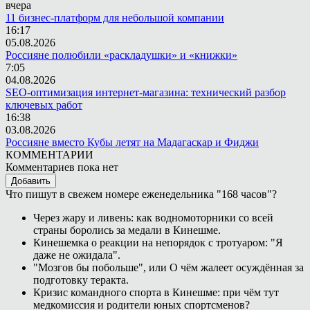
вчера
11 бизнес-платформ для небольшой компании
16:17
05.08.2026
Россияне полюбили «раскладушки» и «книжки»
7:05
04.08.2026
SEO-оптимизация интернет-магазина: технический разбор
ключевых работ
16:38
03.08.2026
Россияне вместо Кубы летят на Мадагаскар и Фиджи
КОММЕНТАРИИ
Комментариев пока нет
Добавить
Что пишут в свежем номере еженедельника "168 часов"?
Через жару и ливень: как водномоторники со всей
страны боролись за медали в Кинешме.
Кинешемка о реакции на непорядок с тротуаром: "Я
даже не ожидала".
"Мозгов бы побольше", или О чём жалеет осуждённая за
подготовку теракта.
Кризис командного спорта в Кинешме: при чём тут
медкомиссия и родители юных спортсменов?