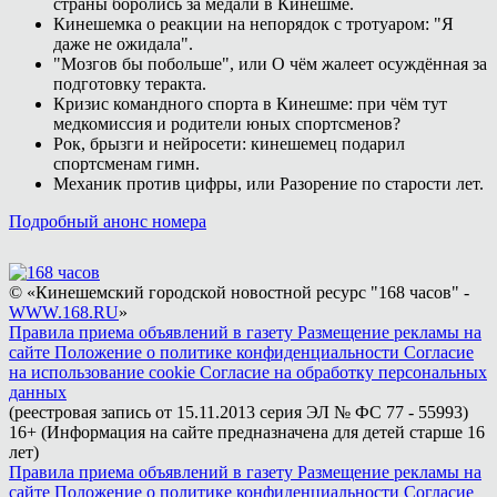
страны боролись за медали в Кинешме.
Кинешемка о реакции на непорядок с тротуаром: "Я
даже не ожидала".
"Мозгов бы побольше", или О чём жалеет осуждённая за
подготовку теракта.
Кризис командного спорта в Кинешме: при чём тут
медкомиссия и родители юных спортсменов?
Рок, брызги и нейросети: кинешемец подарил
спортсменам гимн.
Механик против цифры, или Разорение по старости лет.
Подробный анонс номера
© «Кинешемский городской новостной ресурс "168 часов" -
WWW.168.RU
»
Правила приема объявлений в газету
Размещение рекламы на
сайте
Положение о политике конфиденциальности
Согласие
на использование cookie
Согласие на обработку персональных
данных
(реестровая запись от 15.11.2013 серия ЭЛ № ФС 77 - 55993)
16+ (Информация на сайте предназначена для детей старше 16
лет)
Правила приема объявлений в газету
Размещение рекламы на
сайте
Положение о политике конфиденциальности
Согласие