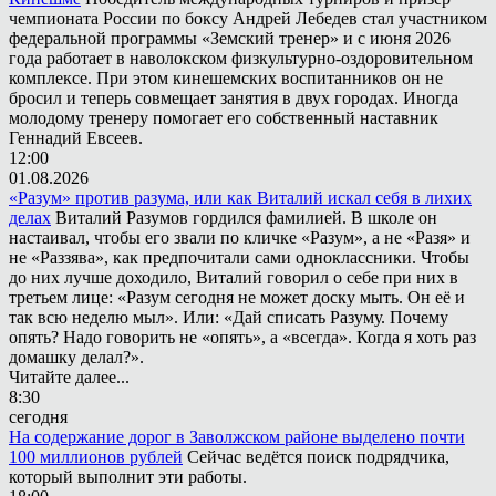
чемпионата России по боксу Андрей Лебедев стал участником
федеральной программы «Земский тренер» и с июня 2026
года работает в наволокском физкультурно-оздоровительном
комплексе. При этом кинешемских воспитанников он не
бросил и теперь совмещает занятия в двух городах. Иногда
молодому тренеру помогает его собственный наставник
Геннадий Евсеев.
12:00
01.08.2026
«Разум» против разума, или как Виталий искал себя в лихих
делах
Виталий Разумов гордился фамилией. В школе он
настаивал, чтобы его звали по кличке «Разум», а не «Разя» и
не «Раззява», как предпочитали сами одноклассники. Чтобы
до них лучше доходило, Виталий говорил о себе при них в
третьем лице: «Разум сегодня не может доску мыть. Он её и
так всю неделю мыл». Или: «Дай списать Разуму. Почему
опять? Надо говорить не «опять», а «всегда». Когда я хоть раз
домашку делал?».
Читайте далее...
8:30
сегодня
На содержание дорог в Заволжском районе выделено почти
100 миллионов рублей
Сейчас ведётся поиск подрядчика,
который выполнит эти работы.