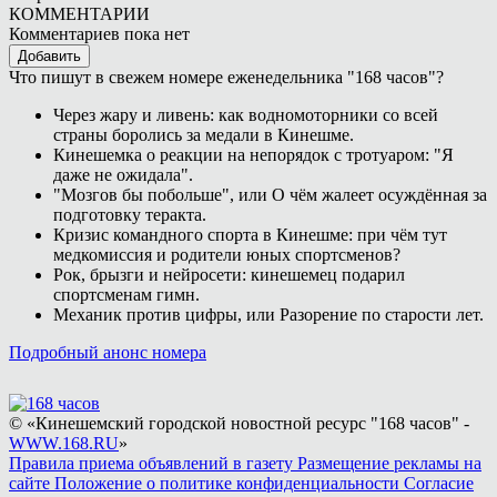
КОММЕНТАРИИ
Комментариев пока нет
Добавить
Что пишут в свежем номере еженедельника "168 часов"?
Через жару и ливень: как водномоторники со всей
страны боролись за медали в Кинешме.
Кинешемка о реакции на непорядок с тротуаром: "Я
даже не ожидала".
"Мозгов бы побольше", или О чём жалеет осуждённая за
подготовку теракта.
Кризис командного спорта в Кинешме: при чём тут
медкомиссия и родители юных спортсменов?
Рок, брызги и нейросети: кинешемец подарил
спортсменам гимн.
Механик против цифры, или Разорение по старости лет.
Подробный анонс номера
© «Кинешемский городской новостной ресурс "168 часов" -
WWW.168.RU
»
Правила приема объявлений в газету
Размещение рекламы на
сайте
Положение о политике конфиденциальности
Согласие