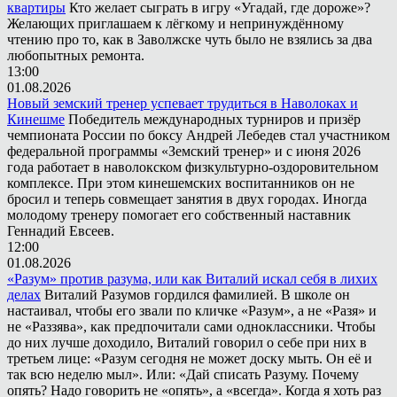
квартиры
Кто желает сыграть в игру «Угадай, где дороже»?
Желающих приглашаем к лёгкому и непринуждённому
чтению про то, как в Заволжске чуть было не взялись за два
любопытных ремонта.
13:00
01.08.2026
Новый земский тренер успевает трудиться в Наволоках и
Кинешме
Победитель международных турниров и призёр
чемпионата России по боксу Андрей Лебедев стал участником
федеральной программы «Земский тренер» и с июня 2026
года работает в наволокском физкультурно-оздоровительном
комплексе. При этом кинешемских воспитанников он не
бросил и теперь совмещает занятия в двух городах. Иногда
молодому тренеру помогает его собственный наставник
Геннадий Евсеев.
12:00
01.08.2026
«Разум» против разума, или как Виталий искал себя в лихих
делах
Виталий Разумов гордился фамилией. В школе он
настаивал, чтобы его звали по кличке «Разум», а не «Разя» и
не «Раззява», как предпочитали сами одноклассники. Чтобы
до них лучше доходило, Виталий говорил о себе при них в
третьем лице: «Разум сегодня не может доску мыть. Он её и
так всю неделю мыл». Или: «Дай списать Разуму. Почему
опять? Надо говорить не «опять», а «всегда». Когда я хоть раз