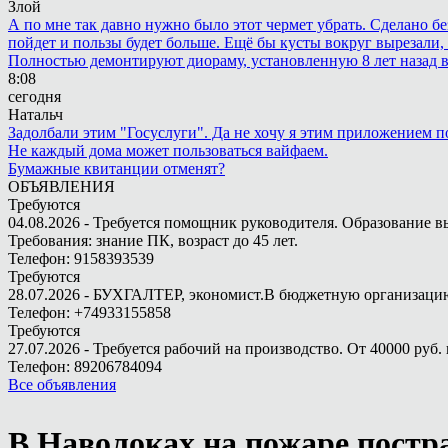
Злой
А по мне так давно нужно было этот чермет убрать. Сделано бе
пойдет и пользы будет больше. Ещё бы кусты вокруг вырезали, т
Полностью демонтируют диораму, установленную 8 лет назад в 
8:08
сегодня
Натальч
Задолбали этим "Госуслуги". Да не хочу я этим приложением п
Не каждый дома может пользоваться вайфаем.
Бумажные квитанции отменят?
ОБЪЯВЛЕНИЯ
Требуются
04.08.2026 - Требуется помощник руководителя. Образование в
Требования: знание ПК, возраст до 45 лет.
Телефон: 9158393539
Требуются
28.07.2026 - БУХГАЛТЕР, экономист.В бюджетную организацию.
Телефон: +74933155858
Требуются
27.07.2026 - Требуется рабочий на производство. От 40000 руб. 
Телефон: 89206784094
Все объявления
В Наволоках на пожаре постр