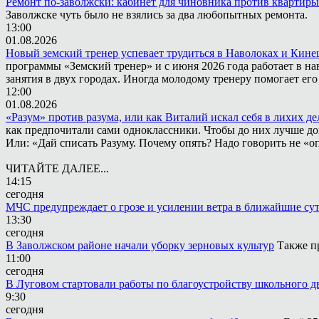
Ремонт по-заволжски: кабинет для чиновника против квартиры
Заволжске чуть было не взялись за два любопытных ремонта.
13:00
01.08.2026
Новый земский тренер успевает трудиться в Наволоках и Кин
программы «Земский тренер» и с июня 2026 года работает в н
занятия в двух городах. Иногда молодому тренеру помогает ег
12:00
01.08.2026
«Разум» против разума, или как Виталий искал себя в лихих де
как предпочитали сами одноклассники. Чтобы до них лучше дох
Или: «Дай списать Разуму. Почему опять? Надо говорить не «опя
ЧИТАЙТЕ ДАЛЕЕ...
14:15
сегодня
МЧС предупреждает о грозе и усилении ветра в ближайшие су
13:30
сегодня
В Заволжском районе начали уборку зерновых культур
Также п
11:00
сегодня
В Луговом стартовали работы по благоустройству школьного д
9:30
сегодня