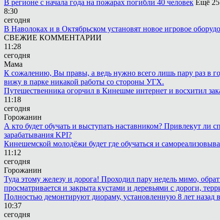
В регионе с начала года на пожарах погибли 40 человек
Ещё 25
8:30
сегодня
В Наволоках и в Октябрьском установят новое игровое оборуд
СВЕЖИЕ КОММЕНТАРИИ
11:28
сегодня
Мама
К сожалению, Вы правы, а ведь нужно всего лишь пару раз в г
вижу в парке никакой работы со стороны УГХ.
Путешественника огорчил в Кинешме интернет и восхитил зак
11:18
сегодня
Горожанин
А кто будет обучать и выступать наставником? Привлекут ли с
зарабатывания KPI?
Кинешемской молодёжи будет где обучаться и самореализовыва
11:12
сегодня
Горожанин
Туда этому железу и дорога! Проходил пару недель мимо, обра
просматривается и закрыта кустами и деревьями с дороги, терр
Полностью демонтируют диораму, установленную 8 лет назад в 
10:37
сегодня