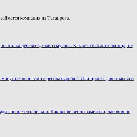
займётся компания из Таганрога.
, выпилка деревьев, вывоз мусора. Как местная жительница, не
смогут реально заинтересовать ребят? Или проект для отмыва и
лядит непрезентабельно. Как выше верно заметили, часовня не