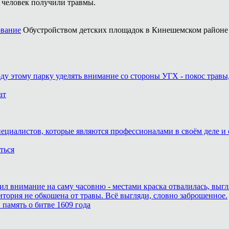
 человек получили травмы.
ование
Обустройством детских площадок в Кинешемском районе 
оду этому парку уделять внимание со стороны УГХ - покос травы
ат
пециалистов, которые являются профессионалами в своём деле и 
ться
тил внимание на саму часовню - местами краска отвалилась, выг
итория не обкошена от травы. Всё выгляди, словно заброшенное.
память о битве 1609 года