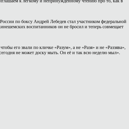
иглашаем к лёгкому и непринуждённому чтению про то, как в
России по боксу Андрей Лебедев стал участником федеральной
 кинешемских воспитанников он не бросил и теперь совмещает
тобы его звали по кличке «Разум», а не «Разя» и не «Раззява»,
сегодня не может доску мыть. Он её и так всю неделю мыл».