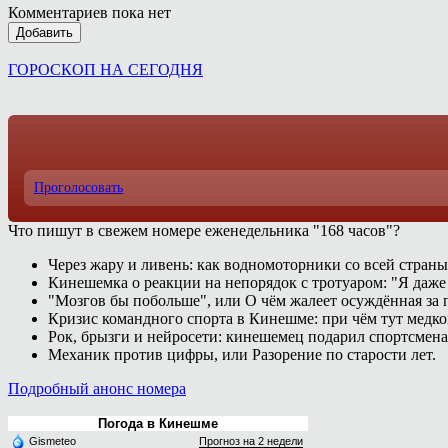
Комментариев пока нет
Добавить
ГОРОСКОП НА СЕГОДНЯ
Проголосовать
Что пишут в свежем номере еженедельника "168 часов"?
Через жару и ливень: как водномоторники со всей страны
Кинешемка о реакции на непорядок с тротуаром: "Я даже
"Мозгов бы побольше", или О чём жалеет осуждённая за п
Кризис командного спорта в Кинешме: при чём тут медк
Рок, брызги и нейросети: кинешемец подарил спортсмен
Механик против цифры, или Разорение по старости лет.
Подробный анонс номера
Погода в Кинешме
Gismeteo
Прогноз на 2 недели