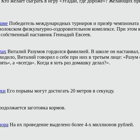
Кто желает сыграть в игру «Угадай, где дороже»? Желающих пр
ешме
Победитель международных турниров и призёр чемпионата 
аволокском физкультурно-оздоровительном комплексе. При этом
о собственный наставник Геннадий Евсеев.
лах
Виталий Разумов гордился фамилией. В школе он настаивал, ч
одило, Виталий говорил о себе при них в третьем лице: «Разум 
ть», а «всегда». Когда я хоть раз домашку делал?».
тки
Его порывы могут достигать 20 метров в секунду.
родолжается заготовка кормов.
вора
На их проведение выделено более 4-х миллионов рублей.