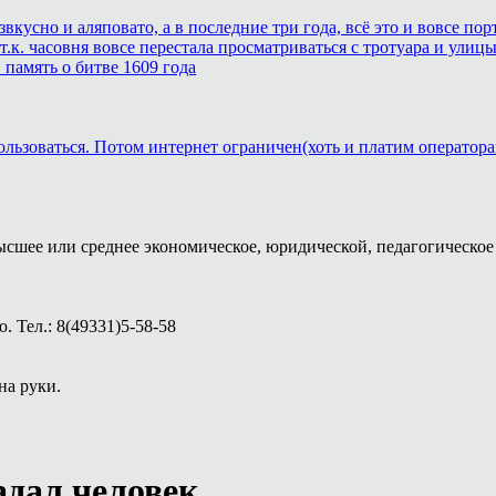
звкусно и аляповато, а в последние три года, всё это и вовсе п
.к. часовня вовсе перестала просматриваться с тротуара и улицы
память о битве 1609 года
ользоваться. Потом интернет ограничен(хоть и платим оператора
ысшее или среднее экономическое, юридической, педагогическое 
 Тел.: 8(49331)5-58-58
на руки.
адал человек