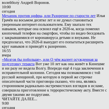
волейболу Андрей Воронов.
10:00
сегодня
Механик против цифры, или Разорение по старости лет
Илья
Грачёв на восьмом десятке лет и не думал становиться
уверенным интернет-пользователем. Ему хватало тех
навыков, которые она освоил ещё в 2020-м, когда поменял
кнопочный телефон на смартфон, чтобы по видео беседовать
с закрывшимися от коронавируса детьми и внуками. Не
предполагал, что 2026-й вынудит его попытаться расширить
круг навыков и приведёт к разорению.
16:55
вчера
«Мозгов бы побольше», или О чём жалеет осужденная за
подготовку теракта
Вот уже 10 лет как она живёт в Кинешме
и ни разу не видела Волгу. Впереди ещё 4 года заключения в
исправительной колонии. Сегодня мы познакомимся с той
русской женщиной, про которую в первой же строчке
описательной части приговора сказано, что она, являясь
сторонником радикально-экстремистских взглядов в исламе,
совершила приготовление к террористическому акту. Вместе с
двумя такими же подругами.
ЧИТАЙТЕ ДАЛЕЕ...
9:00
сегодня