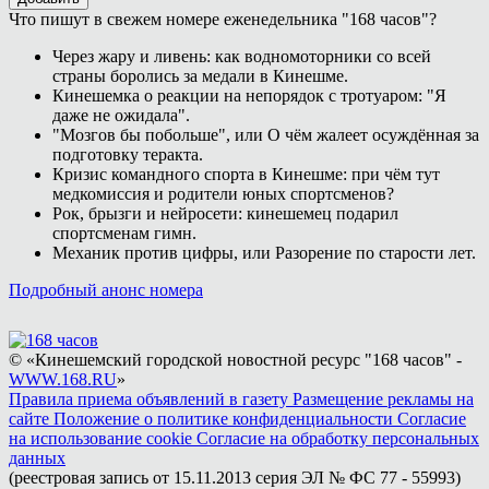
Что пишут в свежем номере еженедельника "168 часов"?
Через жару и ливень: как водномоторники со всей
страны боролись за медали в Кинешме.
Кинешемка о реакции на непорядок с тротуаром: "Я
даже не ожидала".
"Мозгов бы побольше", или О чём жалеет осуждённая за
подготовку теракта.
Кризис командного спорта в Кинешме: при чём тут
медкомиссия и родители юных спортсменов?
Рок, брызги и нейросети: кинешемец подарил
спортсменам гимн.
Механик против цифры, или Разорение по старости лет.
Подробный анонс номера
© «Кинешемский городской новостной ресурс "168 часов" -
WWW.168.RU
»
Правила приема объявлений в газету
Размещение рекламы на
сайте
Положение о политике конфиденциальности
Согласие
на использование cookie
Согласие на обработку персональных
данных
(реестровая запись от 15.11.2013 серия ЭЛ № ФС 77 - 55993)