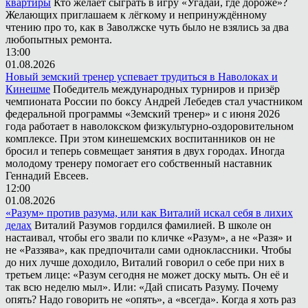
квартиры
Кто желает сыграть в игру «Угадай, где дороже»?
Желающих приглашаем к лёгкому и непринуждённому
чтению про то, как в Заволжске чуть было не взялись за два
любопытных ремонта.
13:00
01.08.2026
Новый земский тренер успевает трудиться в Наволоках и
Кинешме
Победитель международных турниров и призёр
чемпионата России по боксу Андрей Лебедев стал участником
федеральной программы «Земский тренер» и с июня 2026
года работает в наволокском физкультурно-оздоровительном
комплексе. При этом кинешемских воспитанников он не
бросил и теперь совмещает занятия в двух городах. Иногда
молодому тренеру помогает его собственный наставник
Геннадий Евсеев.
12:00
01.08.2026
«Разум» против разума, или как Виталий искал себя в лихих
делах
Виталий Разумов гордился фамилией. В школе он
настаивал, чтобы его звали по кличке «Разум», а не «Разя» и
не «Раззява», как предпочитали сами одноклассники. Чтобы
до них лучше доходило, Виталий говорил о себе при них в
третьем лице: «Разум сегодня не может доску мыть. Он её и
так всю неделю мыл». Или: «Дай списать Разуму. Почему
опять? Надо говорить не «опять», а «всегда». Когда я хоть раз