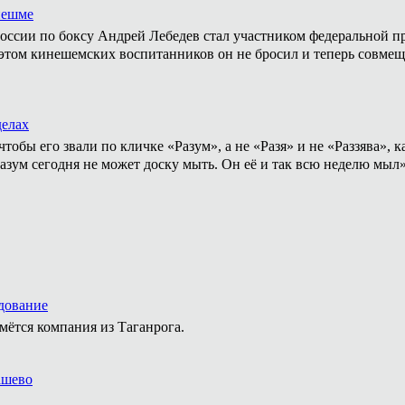
нешме
ссии по боксу Андрей Лебедев стал участником федеральной пр
том кинешемских воспитанников он не бросил и теперь совмеща
делах
тобы его звали по кличке «Разум», а не «Разя» и не «Раззява»,
Разум сегодня не может доску мыть. Он её и так всю неделю мыл
удование
ётся компания из Таганрога.
ашево