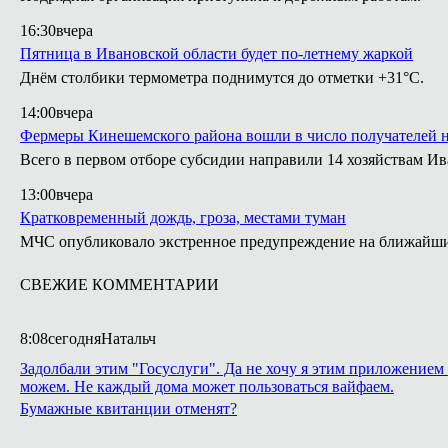
16:30
вчера
Пятница в Ивановской области будет по-летнему жаркой
Днём столбики термометра поднимутся до отметки +31°С.
14:00
вчера
Фермеры Кинешемского района вошли в число получателей 
Всего в первом отборе субсидии направили 14 хозяйствам Ив
13:00
вчера
Кратковременный дождь, гроза, местами туман
МЧС опубликовало экстренное предупреждение на ближайши
СВЕЖИЕ КОММЕНТАРИИ
8:08
сегодня
Натальч
Задолбали этим "Госуслуги". Да не хочу я этим приложением 
можем. Не каждый дома может пользоваться вайфаем.
Бумажные квитанции отменят?