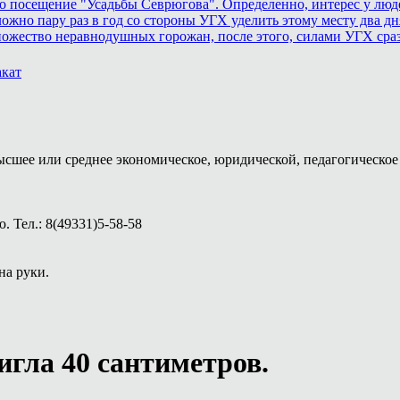
 посещение "Усадьбы Севрюгова". Определенно, интерес у людей
ожно пару раз в год со стороны УГХ уделить этому месту два дня
ножество неравнодушных горожан, после этого, силами УГХ сра
акат
ысшее или среднее экономическое, юридической, педагогическое 
 Тел.: 8(49331)5-58-58
на руки.
игла 40 сантиметров.