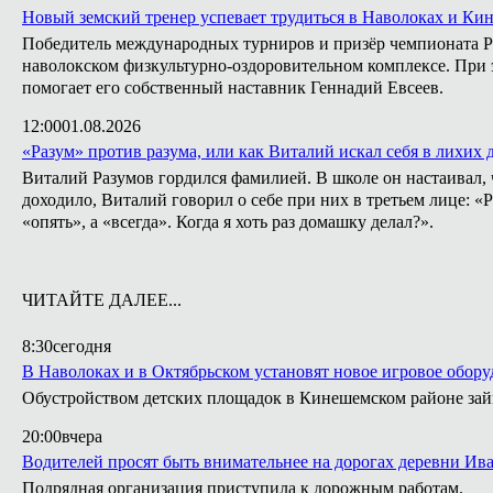
Новый земский тренер успевает трудиться в Наволоках и Ки
Победитель международных турниров и призёр чемпионата Ро
наволокском физкультурно-оздоровительном комплексе. При э
помогает его собственный наставник Геннадий Евсеев.
12:00
01.08.2026
«Разум» против разума, или как Виталий искал себя в лихих 
Виталий Разумов гордился фамилией. В школе он настаивал, ч
доходило, Виталий говорил о себе при них в третьем лице: «
«опять», а «всегда». Когда я хоть раз домашку делал?».
ЧИТАЙТЕ ДАЛЕЕ...
8:30
сегодня
В Наволоках и в Октябрьском установят новое игровое обор
Обустройством детских площадок в Кинешемском районе займ
20:00
вчера
Водителей просят быть внимательнее на дорогах деревни Ив
Подрядная организация приступила к дорожным работам.