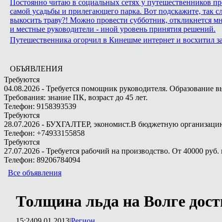
Постоянно читаю в социальных сетях у путешественников про
самой усадьбы и прилегающего парка. Вот подскажите, так сл
выкосить траву?! Можно провести субботник, откликнется м
и местные руководители - иной уровень принятия решений.
Путешественника огорчил в Кинешме интернет и восхитил з
ОБЪЯВЛЕНИЯ
Требуются
04.08.2026 - Требуется помощник руководителя. Образование в
Требования: знание ПК, возраст до 45 лет.
Телефон: 9158393539
Требуются
28.07.2026 - БУХГАЛТЕР, экономист.В бюджетную организацию.
Телефон: +74933155858
Требуются
27.07.2026 - Требуется рабочий на производство. От 40000 руб. 
Телефон: 89206784094
Все объявления
Толщина льда на Волге дост
15:24
09.01.2013
|
Регион