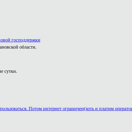
новой господдержки
ановской области.
е сутки.
пользоваться. Потом интернет ограничен(хоть и платим операто