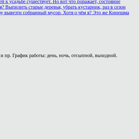
 к усадьбе существует. Но вот что поражает, состояние
? Выпилить старые деревья, убрать кустарник, раз в сезон
зу вывезти собранный мусор. Хотя о чём я? Это же Кинешма
и пр. График работы: день, ночь, отсыпной, выходной.