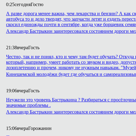
0:25
сегодня
Гостю
А разве дорога менее важна, чем лекарства и бензин? А как
автобуса то и дело твердят, что запчасти летят и ездить пе
скосил единожды почти в сентябре, когда уже борщевик семян
Александр Бастрыкин заинтересовался состоянием дороги м
21:38
вчера
Гость
Честно, так и не понял, кто и чему там будет обучать? Откуд
который, например, умеет работать со звуком и видео, допуст
лозоплетению и прочем, никому не нужным навыкам. "Музей
Кинешемской молодёжи будет где обучаться и самореализовы
19:06
вчера
Гость
Неужели это уровень Бастрыкина ? Разбираться с просёлочным
значимые проблемы .
Александр Бастрыкин заинтересовался состоянием дороги м
15:06
вчера
Горожанин