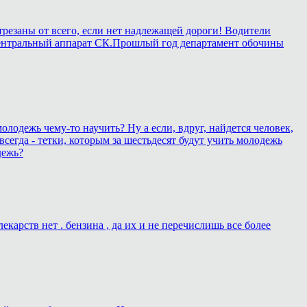
трезаны от всего, если нет надлежащей дороги! Водители
 в центральный аппарат СК.Прошлый год департамент обочины
олодежь чему-то научить? Ну а если, вдруг, найдется человек,
всегда - тетки, которым за шестьдесят будут учить молодежь
дежь?
карств нет . бензина , да их и не перечислишь все более