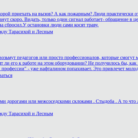
 скорой приехать на вызов? А как пожарным? Люди практически о
рестанут скоро. Видать, только один сигнал работает- обращение
а сбросил.У остановки люди сами косят траву.
ежду Тарасихой и Лесным
а возьмут педагогов или просто профессионалов, которые смогут м
ят ли его к работе на этом оборудовании? Не получилось бы, как 
 профессии" - уже нафталином попахивает. Это привлечет моло
ваться
и дорогами или межсоседскими склоками . Стыдоба . А то что ле
ежду Тарасихой и Лесным