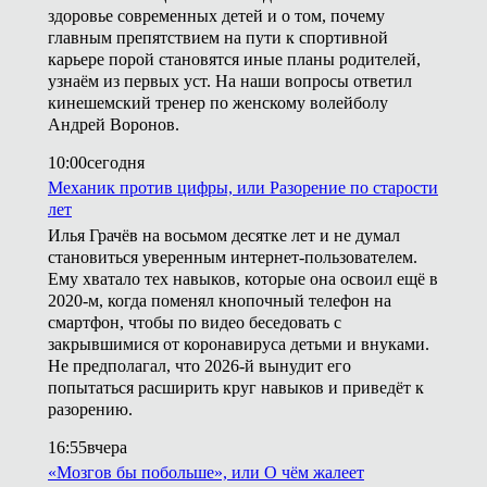
здоровье современных детей и о том, почему
главным препятствием на пути к спортивной
карьере порой становятся иные планы родителей,
узнаём из первых уст. На наши вопросы ответил
кинешемский тренер по женскому волейболу
Андрей Воронов.
10:00
сегодня
Механик против цифры, или Разорение по старости
лет
Илья Грачёв на восьмом десятке лет и не думал
становиться уверенным интернет-пользователем.
Ему хватало тех навыков, которые она освоил ещё в
2020-м, когда поменял кнопочный телефон на
смартфон, чтобы по видео беседовать с
закрывшимися от коронавируса детьми и внуками.
Не предполагал, что 2026-й вынудит его
попытаться расширить круг навыков и приведёт к
разорению.
16:55
вчера
«Мозгов бы побольше», или О чём жалеет