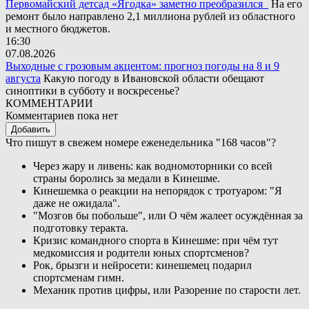
Первомайский детсад «Ягодка» заметно преобразился
На его
ремонт было направлено 2,1 миллиона рублей из областного
и местного бюджетов.
16:30
07.08.2026
Выходные с грозовым акцентом: прогноз погоды на 8 и 9
августа
Какую погоду в Ивановской области обещают
синоптики в субботу и воскресенье?
КОММЕНТАРИИ
Комментариев пока нет
Добавить
Что пишут в свежем номере еженедельника "168 часов"?
Через жару и ливень: как водномоторники со всей
страны боролись за медали в Кинешме.
Кинешемка о реакции на непорядок с тротуаром: "Я
даже не ожидала".
"Мозгов бы побольше", или О чём жалеет осуждённая за
подготовку теракта.
Кризис командного спорта в Кинешме: при чём тут
медкомиссия и родители юных спортсменов?
Рок, брызги и нейросети: кинешемец подарил
спортсменам гимн.
Механик против цифры, или Разорение по старости лет.