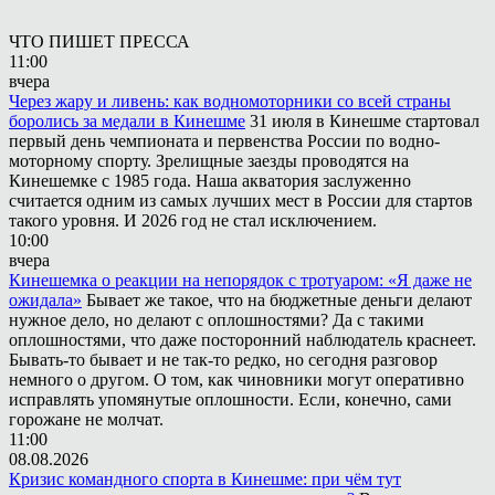
ЧТО ПИШЕТ ПРЕССА
11:00
вчера
Через жару и ливень: как водномоторники со всей страны
боролись за медали в Кинешме
31 июля в Кинешме стартовал
первый день чемпионата и первенства России по водно-
моторному спорту. Зрелищные заезды проводятся на
Кинешемке с 1985 года. Наша акватория заслуженно
считается одним из самых лучших мест в России для стартов
такого уровня. И 2026 год не стал исключением.
10:00
вчера
Кинешемка о реакции на непорядок с тротуаром: «Я даже не
ожидала»
Бывает же такое, что на бюджетные деньги делают
нужное дело, но делают с оплошностями? Да с такими
оплошностями, что даже посторонний наблюдатель краснеет.
Бывать-то бывает и не так-то редко, но сегодня разговор
немного о другом. О том, как чиновники могут оперативно
исправлять упомянутые оплошности. Если, конечно, сами
горожане не молчат.
11:00
08.08.2026
Кризис командного спорта в Кинешме: при чём тут