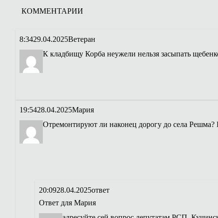
КОММЕНТАРИИ
8:34
29.04.2025
Ветеран
К кладбищу Корба неужели нельзя засыпать щебенко
19:54
28.04.2025
Мария
Отремонтируют ли наконец дорогу до села Решма? 
20:09
28.04.2025
ответ
Ответ для
Мария
адресуйте сей вопрос депутатам РСП. Кучинскм