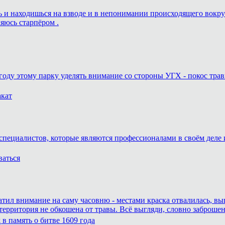
ешь и находишься на взводе и в непонимании происходящего вокру
ляюсь старпёром .
году этому парку уделять внимание со стороны УГХ - покос трав
акат
специалистов, которые являются профессионалами в своём деле и
ваться
атил внимание на саму часовню - местами краска отвалилась, вы
 территория не обкошена от травы. Всё выгляди, словно заброшен
в память о битве 1609 года