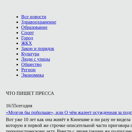
Все новости
Здравоохранение
Образование
Спорт
Город
ЖКХ
Закон и порядок
Культура
Люди с улицы
Общество
Регион
Экономика
ЧТО ПИШЕТ ПРЕССА
16:55
сегодня
«Мозгов бы побольше», или О чём жалеет осужденная за подг
Вот уже 10 лет как она живёт в Кинешме и ни разу не видел
которую в первой же строчке описательной части приговора с
террористическому акту. Вместе с двумя такими же подругами