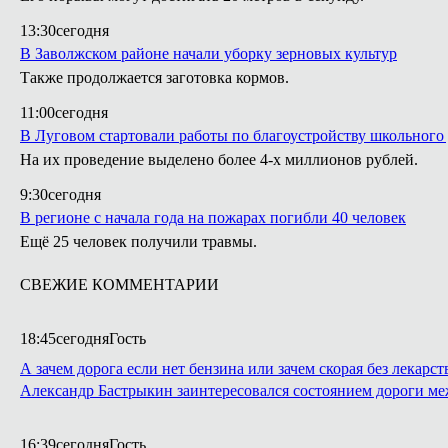
13:30
сегодня
В Заволжском районе начали уборку зерновых культур
Также продолжается заготовка кормов.
11:00
сегодня
В Луговом стартовали работы по благоустройству школьного
На их проведение выделено более 4-х миллионов рублей.
9:30
сегодня
В регионе с начала года на пожарах погибли 40 человек
Ещё 25 человек получили травмы.
СВЕЖИЕ КОММЕНТАРИИ
18:45
сегодня
Гость
А зачем дорога если нет бензина или зачем скорая без лекарст
Александр Бастрыкин заинтересовался состоянием дороги м
16:39
сегодня
Гость