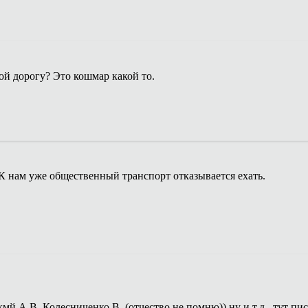
й дорогу? Это кошмар какой то.
К нам уже общественный транспорт отказывается ехать.
й А.В, Колесниченко В. (отчество не помню)) ну и т.д.. тут пи