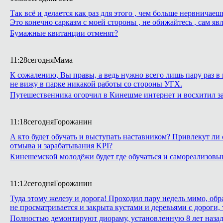
Так всё и делается как раз для этого , чем больше нервнича
Это конечно сарказм с моей стороны , не обижайтесь , сам яв
Бумажные квитанции отменят?
11:28
сегодня
Мама
К сожалению, Вы правы, а ведь нужно всего лишь пару раз в 
не вижу в парке никакой работы со стороны УГХ.
Путешественника огорчил в Кинешме интернет и восхитил з
11:18
сегодня
Горожанин
А кто будет обучать и выступать наставником? Привлекут ли 
отмыва и зарабатывания KPI?
Кинешемской молодёжи будет где обучаться и самореализовы
11:12
сегодня
Горожанин
Туда этому железу и дорога! Проходил пару недель мимо, обр
не просматривается и закрыта кустами и деревьями с дороги,
Полностью демонтируют диораму, установленную 8 лет назад 