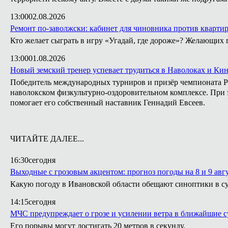
13:00
02.08.2026
Ремонт по-заволжски: кабинет для чиновника против кварти
Кто желает сыграть в игру «Угадай, где дороже»? Желающих 
13:00
01.08.2026
Новый земский тренер успевает трудиться в Наволоках и Ки
Победитель международных турниров и призёр чемпионата Ро
наволокском физкультурно-оздоровительном комплексе. При э
помогает его собственный наставник Геннадий Евсеев.
ЧИТАЙТЕ ДАЛЕЕ...
16:30
сегодня
Выходные с грозовым акцентом: прогноз погоды на 8 и 9 авг
Какую погоду в Ивановской области обещают синоптики в су
14:15
сегодня
МЧС предупреждает о грозе и усилении ветра в ближайшие с
Его порывы могут достигать 20 метров в секунду.