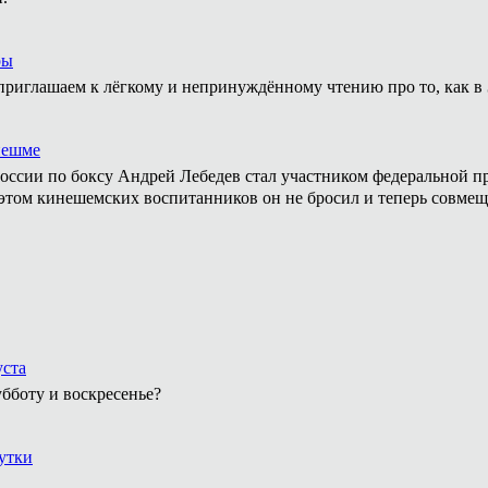
ры
приглашаем к лёгкому и непринуждённому чтению про то, как в 
нешме
ссии по боксу Андрей Лебедев стал участником федеральной пр
том кинешемских воспитанников он не бросил и теперь совмеща
уста
бботу и воскресенье?
утки