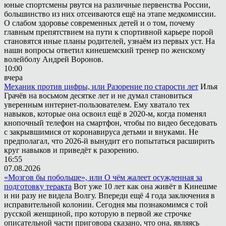
юные спортсмены рвутся на различные первенства России,
большинство из них отсеиваются ещё на этапе медкомиссии.
О слабом здоровье современных детей и о том, почему
главным препятствием на пути к спортивной карьере порой
становятся иные планы родителей, узнаём из первых уст. На
наши вопросы ответил кинешемский тренер по женскому
волейболу Андрей Воронов.
10:00
вчера
Механик против цифры, или Разорение по старости лет
Илья
Грачёв на восьмом десятке лет и не думал становиться
уверенным интернет-пользователем. Ему хватало тех
навыков, которые она освоил ещё в 2020-м, когда поменял
кнопочный телефон на смартфон, чтобы по видео беседовать
с закрывшимися от коронавируса детьми и внуками. Не
предполагал, что 2026-й вынудит его попытаться расширить
круг навыков и приведёт к разорению.
16:55
07.08.2026
«Мозгов бы побольше», или О чём жалеет осужденная за
подготовку теракта
Вот уже 10 лет как она живёт в Кинешме
и ни разу не видела Волгу. Впереди ещё 4 года заключения в
исправительной колонии. Сегодня мы познакомимся с той
русской женщиной, про которую в первой же строчке
описательной части приговора сказано, что она, являясь