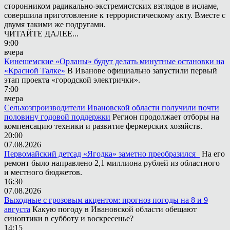
сторонником радикально-экстремистских взглядов в исламе,
совершила приготовление к террористическому акту. Вместе с
двумя такими же подругами.
ЧИТАЙТЕ ДАЛЕЕ...
9:00
вчера
Кинешемские «Орланы» будут делать минутные остановки на
«Красной Талке»
В Иванове официально запустили первый
этап проекта «городской электрички».
7:00
вчера
Сельхозпроизводители Ивановской области получили почти
половину годовой поддержки
Регион продолжает отборы на
компенсацию техники и развитие фермерских хозяйств.
20:00
07.08.2026
Первомайский детсад «Ягодка» заметно преобразился
На его
ремонт было направлено 2,1 миллиона рублей из областного
и местного бюджетов.
16:30
07.08.2026
Выходные с грозовым акцентом: прогноз погоды на 8 и 9
августа
Какую погоду в Ивановской области обещают
синоптики в субботу и воскресенье?
14:15