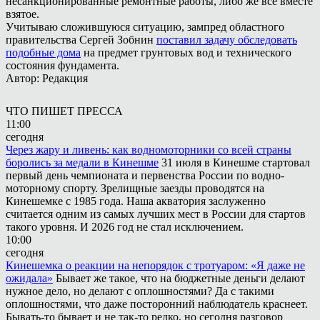
несанкционированные ремонтные работы, либо же всё вместе
взятое.
Учитываю сложившуюся ситуацию, зампред областного
правительства Сергей Зобнин
поставил задачу обследовать
подобные дома
на предмет грунтовых вод и технического
состояния фундамента.
Автор: Редакция
ЧТО ПИШЕТ ПРЕССА
11:00
сегодня
Через жару и ливень: как водномоторники со всей страны
боролись за медали в Кинешме
31 июля в Кинешме стартовал
первый день чемпионата и первенства России по водно-
моторному спорту. Зрелищные заезды проводятся на
Кинешемке с 1985 года. Наша акватория заслуженно
считается одним из самых лучших мест в России для стартов
такого уровня. И 2026 год не стал исключением.
10:00
сегодня
Кинешемка о реакции на непорядок с тротуаром: «Я даже не
ожидала»
Бывает же такое, что на бюджетные деньги делают
нужное дело, но делают с оплошностями? Да с такими
оплошностями, что даже посторонний наблюдатель краснеет.
Бывать-то бывает и не так-то редко, но сегодня разговор