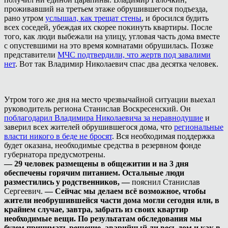
проживавший на третьем этаже обрушившегося подъезда,
рано утром
услышал, как трещат стены
, и бросился будить
всех соседей, убеждая их скорее покинуть квартиры. После
того, как люди выбежали на улицу, угловая часть дома вместе
с опустевшими на это время комнатами обрушилась. Позже
представители
МЧС подтвердили, что жертв под завалими
нет
. Вот так Владимир Николаевич спас два десятка человек.
Утром того же дня на место чрезвычайной ситуации выехал
руководитель региона Станислав Воскресенский. Он
поблагодарил Владимира Николаевича за неравнодушие
и
заверил всех жителей обрушившегося дома, что
региональные
власти никого в беде не бросят
. Вся необходимая поддержка
будет оказана, необходимые средства в резервном фонде
губернатора предусмотрены.
— 29 человек размещены в общежитии и на 3 дня
обеспечены горячим питанием. Остальные люди
разместились у родственников, —
пояснил Станислав
Сергеевич.
— Сейчас мы делаем всё возможное, чтобы
жители необрушившейся части дома могли сегодня или, в
крайнем случае, завтра, забрать из своих квартир
необходимые вещи. По результатам обследования мы
будем принимать решение, аварийный ли весь дом и как в