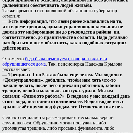
дальнейшем обеспечивать людей жильём.
Также временно исполняющий обязанности губернатор
отметил:
— Есть информация, что люди ранее жаловались на то,
что в доме трещина, однако управляющая компания не
довела эту информацию ни до руководства района, ни,
соответственно, до правительства области. Надо детально
разобраться и всем объяснить, как в подобных ситуациях
действовать.
О том, что
беда была неминуема, говорят и жители
обрушившегося дома
. Так, пенсионерка Надежда Крылова
рассказывает:
— Трещина с 1 по 5 этаж была еще летом. Мы ходили в
«Домоуправление», добились, чтобы нам хоть что-то
начали делать, после чего приехали работники, забили
трещину пеной и маленько заштукатурили. Мы им
сказали: «Разве это работа?». В подвале у нас каждый день
стоит вода, постоянно откачиваем её. Водоотводов нет, с
крыш течёт прямо под фундамент. Отмостков тоже нет.
Сейчас специалисты рассматривают несколько версий
случившегося. Обрушению могли послужить либо
упомянутая трещина, либо просадка фундамента, либо