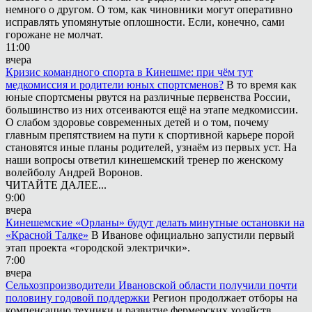
немного о другом. О том, как чиновники могут оперативно
исправлять упомянутые оплошности. Если, конечно, сами
горожане не молчат.
11:00
вчера
Кризис командного спорта в Кинешме: при чём тут
медкомиссия и родители юных спортсменов?
В то время как
юные спортсмены рвутся на различные первенства России,
большинство из них отсеиваются ещё на этапе медкомиссии.
О слабом здоровье современных детей и о том, почему
главным препятствием на пути к спортивной карьере порой
становятся иные планы родителей, узнаём из первых уст. На
наши вопросы ответил кинешемский тренер по женскому
волейболу Андрей Воронов.
ЧИТАЙТЕ ДАЛЕЕ...
9:00
вчера
Кинешемские «Орланы» будут делать минутные остановки на
«Красной Талке»
В Иванове официально запустили первый
этап проекта «городской электрички».
7:00
вчера
Сельхозпроизводители Ивановской области получили почти
половину годовой поддержки
Регион продолжает отборы на
компенсацию техники и развитие фермерских хозяйств.