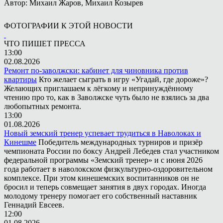
Автор: Михаил Жаров, Михаил Козырев
ФОТОГРАФИИ К ЭТОЙ НОВОСТИ
ЧТО ПИШЕТ ПРЕССА
13:00
02.08.2026
Ремонт по-заволжски: кабинет для чиновника против
квартиры
Кто желает сыграть в игру «Угадай, где дороже»?
Желающих приглашаем к лёгкому и непринуждённому
чтению про то, как в Заволжске чуть было не взялись за два
любопытных ремонта.
13:00
01.08.2026
Новый земский тренер успевает трудиться в Наволоках и
Кинешме
Победитель международных турниров и призёр
чемпионата России по боксу Андрей Лебедев стал участником
федеральной программы «Земский тренер» и с июня 2026
года работает в наволокском физкультурно-оздоровительном
комплексе. При этом кинешемских воспитанников он не
бросил и теперь совмещает занятия в двух городах. Иногда
молодому тренеру помогает его собственный наставник
Геннадий Евсеев.
12:00
01.08.2026