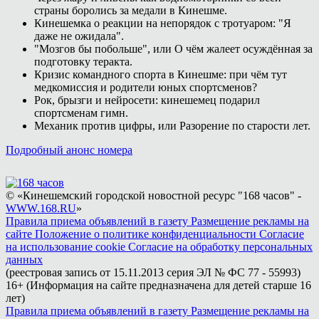
страны боролись за медали в Кинешме.
Кинешемка о реакции на непорядок с тротуаром: "Я
даже не ожидала".
"Мозгов бы побольше", или О чём жалеет осуждённая за
подготовку теракта.
Кризис командного спорта в Кинешме: при чём тут
медкомиссия и родители юных спортсменов?
Рок, брызги и нейросети: кинешемец подарил
спортсменам гимн.
Механик против цифры, или Разорение по старости лет.
Подробный анонс номера
© «Кинешемский городской новостной ресурс "168 часов" -
WWW.168.RU
»
Правила приема объявлений в газету
Размещение рекламы на
сайте
Положение о политике конфиденциальности
Согласие
на использование cookie
Согласие на обработку персональных
данных
(реестровая запись от 15.11.2013 серия ЭЛ № ФС 77 - 55993)
16+ (Информация на сайте предназначена для детей старше 16
лет)
Правила приема объявлений в газету
Размещение рекламы на