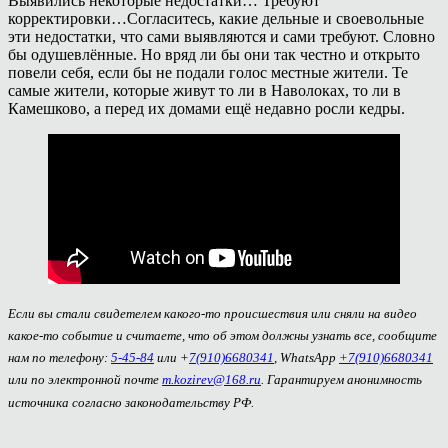
Выявились некоторые недостатки… Требуют
корректировки…Согласитесь, какие дельные и своевольные
эти недостатки, что сами выявляются и сами требуют. Словно
бы одушевлённые. Но вряд ли бы они так честно и открыто
повели себя, если бы не подали голос местные жители. Те
самые жители, которые живут то ли в Наволоках, то ли в
Камешково, а перед их домами ещё недавно росли кедры.
Если вы стали свидетелем какого-то происшествия или сняли на видео
какое-то событие и считаете, что об этом должны узнать все, сообщите
нам по телефону:
5-45-84
или +
7(910)6680341
, WhatsApp
+7(910)6680341
или по электронной почте
m.kozirev@168.ru
. Гарантируем анонимность
источника согласно законодательству РФ.