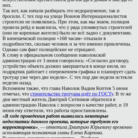
них.
Так вот, как начали разбирать это недоразумение, так и
бросили. С тех пор на улице Воинов Интернационалистов
строители не появлялись. При этом, как мы знаем, полиция
провела рейд и выяснила, что у ряда упомянутых строителей
(они не коренные жители) было не всё ладно с документами.
В кинешемской полиции «168 часам» отказали в
подробностях, сколько человек и за что именно привлечены.
Однако сам факт полицейские не отрицают.
К слову в официальном сообщении наволокской
администрации от 3 июня говорилось: «Согласно договору,
устройство объекта должно завершиться в конце июля, но
подрядчик работает с опережением графика и планирует сдать
тротуар уже через две недели». С тех пор две недели истекли
неделю назад.
Вспомним также, что глава Наволок Вадим Коптев 5 июня
отмечал, что
строительство тротуара идёт по ГОСТу
. В те же
дни местный житель Дмитрий Ситников обратился в
администрацию Наволок с вопросом о качестве работ, и 19
июня ему ответили, что работы приостановлены.
«В ходе проведения работ выявились некоторые
недостатки данного проекта, которые требуют его
корректировки»
, — ответила Дмитрию Юрьевичу временно
исполняющая полномочия главы Елена Карпова.