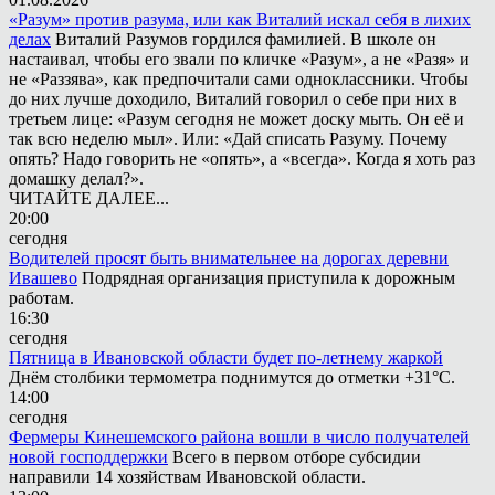
«Разум» против разума, или как Виталий искал себя в лихих
делах
Виталий Разумов гордился фамилией. В школе он
настаивал, чтобы его звали по кличке «Разум», а не «Разя» и
не «Раззява», как предпочитали сами одноклассники. Чтобы
до них лучше доходило, Виталий говорил о себе при них в
третьем лице: «Разум сегодня не может доску мыть. Он её и
так всю неделю мыл». Или: «Дай списать Разуму. Почему
опять? Надо говорить не «опять», а «всегда». Когда я хоть раз
домашку делал?».
ЧИТАЙТЕ ДАЛЕЕ...
20:00
сегодня
Водителей просят быть внимательнее на дорогах деревни
Ивашево
Подрядная организация приступила к дорожным
работам.
16:30
сегодня
Пятница в Ивановской области будет по-летнему жаркой
Днём столбики термометра поднимутся до отметки +31°С.
14:00
сегодня
Фермеры Кинешемского района вошли в число получателей
новой господдержки
Всего в первом отборе субсидии
направили 14 хозяйствам Ивановской области.