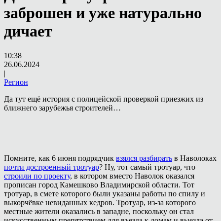
заброшен и уже натурально
дичает
10:38
26.06.2024
|
Регион
Да тут ещё история с полицейской проверкой приезжих из
ближнего зарубежья строителей…
Помните, как 6 июня подрядчик
взялся разбирать
в Наволоках
почти достроенный тротуар
? Ну, тот самый тротуар, что
строили по проекту
, в котором вместо Наволок оказался
прописан город Камешково Владимирской области. Тот
тротуар, в смете которого были указаны работы по спилу и
выкорчёвке невиданных кедров. Тротуар, из-за которого
местные жители оказались в западне, поскольку он стал
искусственным препятствием для въезда к домам и выезда от