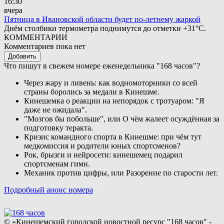
16:30
вчера
Пятница в Ивановской области будет по-летнему жаркой
Днём столбики термометра поднимутся до отметки +31°С.
КОММЕНТАРИИ
Комментариев пока нет
Добавить
Что пишут в свежем номере еженедельника "168 часов"?
Через жару и ливень: как водномоторники со всей
страны боролись за медали в Кинешме.
Кинешемка о реакции на непорядок с тротуаром: "Я
даже не ожидала".
"Мозгов бы побольше", или О чём жалеет осуждённая за
подготовку теракта.
Кризис командного спорта в Кинешме: при чём тут
медкомиссия и родители юных спортсменов?
Рок, брызги и нейросети: кинешемец подарил
спортсменам гимн.
Механик против цифры, или Разорение по старости лет.
Подробный анонс номера
© «Кинешемский городской новостной ресурс "168 часов" -