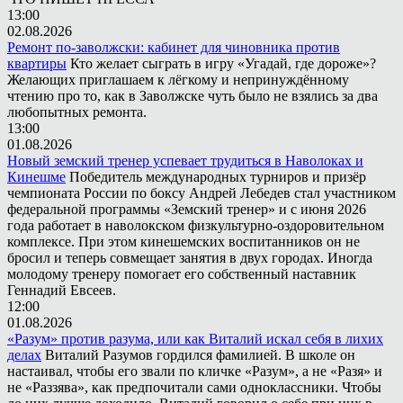
13:00
02.08.2026
Ремонт по-заволжски: кабинет для чиновника против
квартиры
Кто желает сыграть в игру «Угадай, где дороже»?
Желающих приглашаем к лёгкому и непринуждённому
чтению про то, как в Заволжске чуть было не взялись за два
любопытных ремонта.
13:00
01.08.2026
Новый земский тренер успевает трудиться в Наволоках и
Кинешме
Победитель международных турниров и призёр
чемпионата России по боксу Андрей Лебедев стал участником
федеральной программы «Земский тренер» и с июня 2026
года работает в наволокском физкультурно-оздоровительном
комплексе. При этом кинешемских воспитанников он не
бросил и теперь совмещает занятия в двух городах. Иногда
молодому тренеру помогает его собственный наставник
Геннадий Евсеев.
12:00
01.08.2026
«Разум» против разума, или как Виталий искал себя в лихих
делах
Виталий Разумов гордился фамилией. В школе он
настаивал, чтобы его звали по кличке «Разум», а не «Разя» и
не «Раззява», как предпочитали сами одноклассники. Чтобы