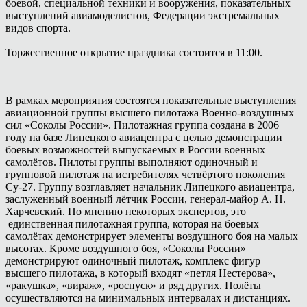
боевой, специальной техники и вооружения, показательных
выступлений авиамоделистов, Федерации экстремальных
видов спорта.
Торжественное открытие праздника состоится в 11:00.
В рамках мероприятия состоятся показательные выступления
авиационной группы высшего пилотажа Военно-воздушных
сил «Соколы России». Пилотажная группа создана в 2006
году на базе Липецкого авиацентра с целью демонстрации
боевых возможностей выпускаемых в России военных
самолётов. Пилоты группы выполняют одиночный и
групповой пилотаж на истребителях четвёртого поколения
Су-27. Группу возглавляет начальник Липецкого авиацентра,
заслуженный военный лётчик России, генерал-майор А. Н.
Харчевский. По мнению некоторых экспертов, это
единственная пилотажная группа, которая на боевых
самолётах демонстрирует элементы воздушного боя на малых
высотах. Кроме воздушного боя, «Соколы России»
демонстрируют одиночный пилотаж, комплекс фигур
высшего пилотажа, в который входят «петля Нестерова»,
«ракушка», «вираж», «роспуск» и ряд других. Полёты
осуществляются на минимальных интервалах и дистанциях.