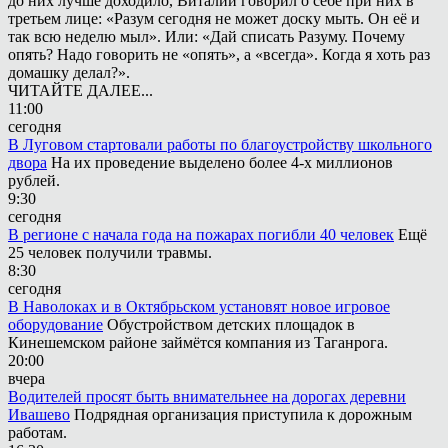
до них лучше доходило, Виталий говорил о себе при них в
третьем лице: «Разум сегодня не может доску мыть. Он её и
так всю неделю мыл». Или: «Дай списать Разуму. Почему
опять? Надо говорить не «опять», а «всегда». Когда я хоть раз
домашку делал?».
ЧИТАЙТЕ ДАЛЕЕ...
11:00
сегодня
В Луговом стартовали работы по благоустройству школьного
двора
На их проведение выделено более 4-х миллионов
рублей.
9:30
сегодня
В регионе с начала года на пожарах погибли 40 человек
Ещё
25 человек получили травмы.
8:30
сегодня
В Наволоках и в Октябрьском установят новое игровое
оборудование
Обустройством детских площадок в
Кинешемском районе займётся компания из Таганрога.
20:00
вчера
Водителей просят быть внимательнее на дорогах деревни
Ивашево
Подрядная организация приступила к дорожным
работам.