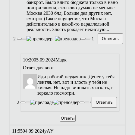
банкрот. Было влито бюджета только в нано
полтриллиона, сколково думаю не меньше.
Москва 2030 блд. Больше дел других нет,
смотрю )Такое ощущение, что Москва
действительно в какой-то параллельной
реальности. Злость рождает некислую...
2
1
Ответить
10:20
05.09.2024
Марк
Ответ для
воот
Иди работай неудачник. Денег у тебя
лентяя, нет, вот и злость у тебя не
кислая. Не надо виноватых искать, в
зеркало посмотри.
2
0
Ответить
Ответы
11:55
04.09.2024
уАУ