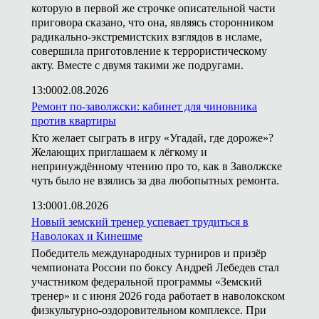
которую в первой же строчке описательной части
приговора сказано, что она, являясь сторонником
радикально-экстремистских взглядов в исламе,
совершила приготовление к террористическому
акту. Вместе с двумя такими же подругами.
13:00
02.08.2026
Ремонт по-заволжски: кабинет для чиновника
против квартиры
Кто желает сыграть в игру «Угадай, где дороже»?
Желающих приглашаем к лёгкому и
непринуждённому чтению про то, как в Заволжске
чуть было не взялись за два любопытных ремонта.
13:00
01.08.2026
Новый земский тренер успевает трудиться в
Наволоках и Кинешме
Победитель международных турниров и призёр
чемпионата России по боксу Андрей Лебедев стал
участником федеральной программы «Земский
тренер» и с июня 2026 года работает в наволокском
физкультурно-оздоровительном комплексе. При