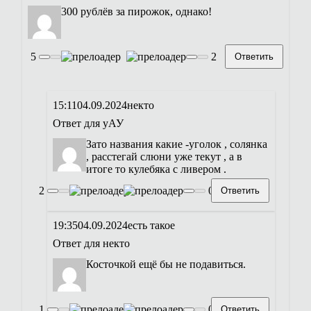
300 рублёв за пирожок, однако!
5
2
Ответить
15:11
04.09.2024
некто
Ответ для
уАУ
Зато названия какие -уголок , солянка
, расстегай слюни уже текут , а в
итоге то кулебяка с ливером .
2
0
Ответить
19:35
04.09.2024
есть такое
Ответ для
некто
Косточкой ещё бы не подавиться.
1
0
Ответить