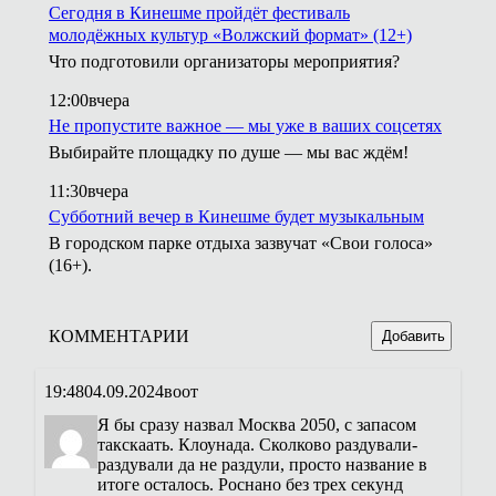
Сегодня в Кинешме пройдёт фестиваль
молодёжных культур «Волжский формат» (12+)
Что подготовили организаторы мероприятия?
12:00
вчера
Не пропустите важное — мы уже в ваших соцсетях
Выбирайте площадку по душе — мы вас ждём!
11:30
вчера
Субботний вечер в Кинешме будет музыкальным
В городском парке отдыха зазвучат «Свои голоса»
(16+).
КОММЕНТАРИИ
Добавить
19:48
04.09.2024
воот
Я бы сразу назвал Москва 2050, с запасом
такскаать. Клоунада. Сколково раздували-
раздували да не раздули, просто название в
итоге осталось. Роснано без трех секунд