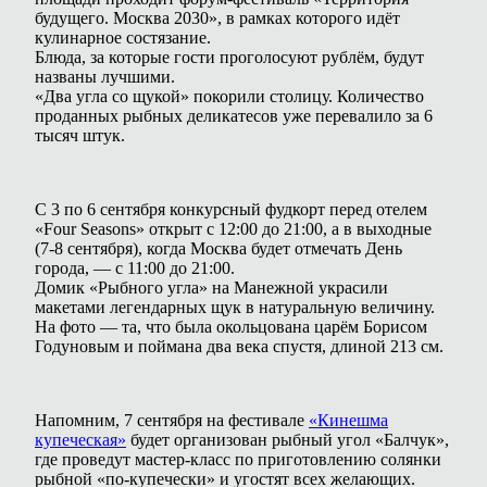
будущего. Москва 2030», в рамках которого идёт
кулинарное состязание.
Блюда, за которые гости проголосуют рублём, будут
названы лучшими.
«Два угла со щукой» покорили столицу. Количество
проданных рыбных деликатесов уже перевалило за 6
тысяч штук.
С 3 по 6 сентября конкурсный фудкорт перед отелем
«Four Seasons» открыт с 12:00 до 21:00, а в выходные
(7-8 сентября), когда Москва будет отмечать День
города, — с 11:00 до 21:00.
Домик «Рыбного угла» на Манежной украсили
макетами легендарных щук в натуральную величину.
На фото — та, что была окольцована царём Борисом
Годуновым и поймана два века спустя, длиной 213 см.
Напомним, 7 сентября на фестивале
«Кинешма
купеческая»
будет организован рыбный угол «Балчук»,
где проведут мастер-класс по приготовлению солянки
рыбной «по-купечески» и угостят всех желающих.