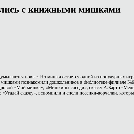
лись с книжными мишками
идумываются новые. Но мишка остается одной из популярных и
ми мишками познакомили дошкольников в библиотеке-филиале №9
дровой «Мой мишка», «Мишкины соседи», сказку А.Барто «Медв
 «Угадай сказку», вспомнили и спели песенки-ворчалки, которы