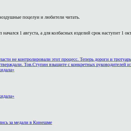
воздушные поцелуи и любители читать.
 начался 1 августа, а для колбасных изделий срок наступит 1 ок
власти не контролировали этот процесс. Теперь дороги и тротуа
утверждали. Тов.Ступин взыщите с конкретных руководителей из
жидала»
жидала»
лись за медали в Кинешме