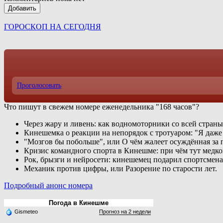
Добавить
ГОРОСКОП НА СЕГОДНЯ
Проголосовать
Что пишут в свежем номере еженедельника "168 часов"?
Через жару и ливень: как водномоторники со всей страны
Кинешемка о реакции на непорядок с тротуаром: "Я даже
"Мозгов бы побольше", или О чём жалеет осуждённая за п
Кризис командного спорта в Кинешме: при чём тут медк
Рок, брызги и нейросети: кинешемец подарил спортсмен
Механик против цифры, или Разорение по старости лет.
Подробный анонс номера
Погода в Кинешме
Gismeteo
Прогноз на 2 недели