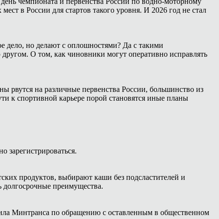
 день чемпионата и первенства России по водно-моторному
ест в России для стартов такого уровня. И 2026 год не стал
е дело, но делают с оплошностями? Да с такими
о другом. О том, как чиновники могут оперативно исправлять
ны рвутся на различные первенства России, большинство из
ути к спортивной карьере порой становятся иные планы
о зарегистрироваться.
ских продуктов, выбирают каши без подсластителей и
ть долгосрочные преимущества.
авила Минтранса по обращению с оставленным в общественном