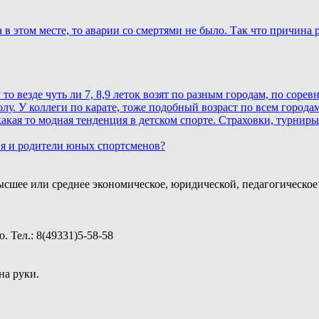
в этом месте, то аварии со смертями не было. Так что причина р
 везде чуть ли 7, 8,9 леток возят по разным городам, по соревн
лу. У коллеги по карате, тоже подобный возраст по всем городам
кая то модная тенденция в детском спорте. Страховки, турниры.
ия и родители юных спортсменов?
ысшее или среднее экономическое, юридической, педагогическое 
 Тел.: 8(49331)5-58-58
на руки.