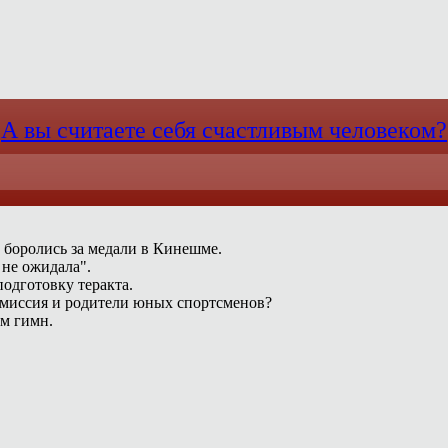
А вы считаете себя счастливым человеком?
 боролись за медали в Кинешме.
 не ожидала".
одготовку теракта.
омиссия и родители юных спортсменов?
ам гимн.