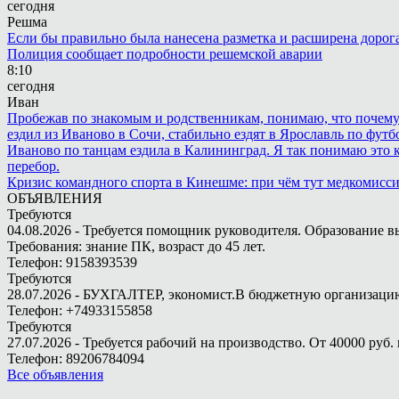
сегодня
Решма
Если бы правильно была нанесена разметка и расширена дорога 
Полиция сообщает подробности решемской аварии
8:10
сегодня
Иван
Пробежав по знакомым и родственникам, понимаю, что почему то
ездил из Иваново в Сочи, стабильно ездят в Ярославль по футбо
Иваново по танцам ездила в Калининград. Я так понимаю это ка
перебор.
Кризис командного спорта в Кинешме: при чём тут медкомисс
ОБЪЯВЛЕНИЯ
Требуются
04.08.2026 - Требуется помощник руководителя. Образование в
Требования: знание ПК, возраст до 45 лет.
Телефон: 9158393539
Требуются
28.07.2026 - БУХГАЛТЕР, экономист.В бюджетную организацию.
Телефон: +74933155858
Требуются
27.07.2026 - Требуется рабочий на производство. От 40000 руб. 
Телефон: 89206784094
Все объявления