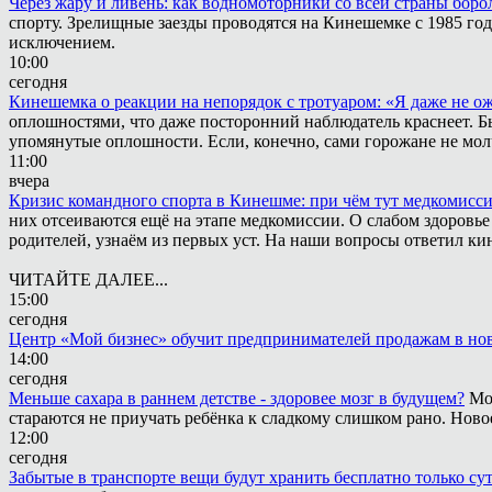
Через жару и ливень: как водномоторники со всей страны боро
спорту. Зрелищные заезды проводятся на Кинешемке с 1985 года
исключением.
10:00
сегодня
Кинешемка о реакции на непорядок с тротуаром: «Я даже не о
оплошностями, что даже посторонний наблюдатель краснеет. Быв
упомянутые оплошности. Если, конечно, сами горожане не мол
11:00
вчера
Кризис командного спорта в Кинешме: при чём тут медкомисс
них отсеиваются ещё на этапе медкомиссии. О слабом здоровье
родителей, узнаём из первых уст. На наши вопросы ответил к
ЧИТАЙТЕ ДАЛЕЕ...
15:00
сегодня
Центр «Мой бизнес» обучит предпринимателей продажам в нов
14:00
сегодня
Меньше сахара в раннем детстве - здоровее мозг в будущем?
Мо
стараются не приучать ребёнка к сладкому слишком рано. Ново
12:00
сегодня
Забытые в транспорте вещи будут хранить бесплатно только су