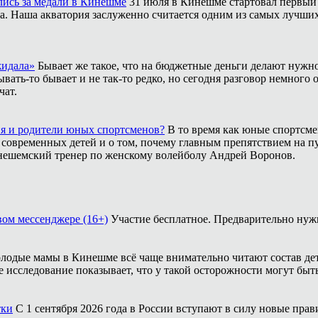
лись за медали в Кинешме
31 июля в Кинешме стартовал первый
. Наша акватория заслуженно считается одним из самых лучших м
жидала»
Бывает же такое, что на бюджетные деньги делают нужно
ать-то бывает и не так-то редко, но сегодня разговор немного 
чат.
ия и родители юных спортсменов?
В то время как юные спортсме
 современных детей и о том, почему главным препятствием на п
инешемский тренер по женскому волейболу Андрей Воронов.
ом мессенджере (16+)
Участие бесплатное. Предварительно нужн
лодые мамы в Кинешме всё чаще внимательно читают состав дет
е исследование показывает, что у такой осторожности могут бы
тки
С 1 сентября 2026 года в России вступают в силу новые пр