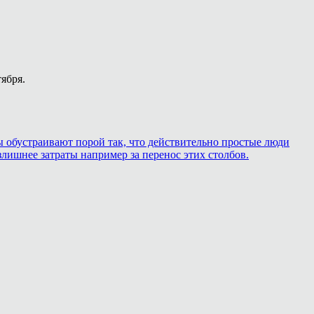
тября.
ры обустраивают порой так, что действительно простые люди
лишнее затраты например за перенос этих столбов.