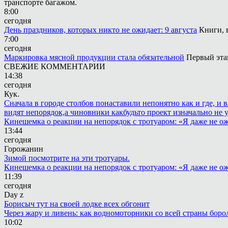
транспорте багажом.
8:00
сегодня
День праздников, которых никто не ожидает: 9 августа
Книги, 
7:00
сегодня
Маркировка мясной продукции стала обязательной
Первый этап
СВЕЖИЕ КОММЕНТАРИИ
14:38
сегодня
Кук.
Сначала в городе столбов понаставили непонятно как и где, и 
видят непорядок,а чиновники какбудьто проект изначально не 
Кинешемка о реакции на непорядок с тротуаром: «Я даже не о
13:44
сегодня
Горожанин
Зимой посмотрите на эти тротуары.
Кинешемка о реакции на непорядок с тротуаром: «Я даже не о
11:39
сегодня
Day z
Борисыч тут на своей лодке всех обгонит
Через жару и ливень: как водномоторники со всей страны боро
10:02