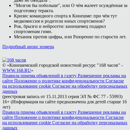
даже не ожидала".
"Мозгов бы побольше", или О чём жалеет осуждённая за
подготовку теракта.
Кризис командного спорта в Кинешме: при чём тут
медкомиссия и родители юных спортсменов?
Рок, брызги и нейросети: кинешемец подарил
спортсменам гимн.
Механик против цифры, или Разорение по старости лет.
Подробный анонс номера
© «Кинешемский городской новостной ресурс "168 часов" -
WWW.168.RU
»
Правила приема объявлений в газету
Размещение рекламы на
сайте
Положение о политике конфиденциальности
Согласие
на использование cookie
Согласие на обработку персональных
данных
(реестровая запись от 15.11.2013 серия ЭЛ № ФС 77 - 55993)
16+ (Информация на сайте предназначена для детей старше 16
лет)
Правила приема объявлений в газету
Размещение рекламы на
сайте
Положение о политике конфиденциальности
Согласие
на использование cookie
Согласие на обработку персональных
данных