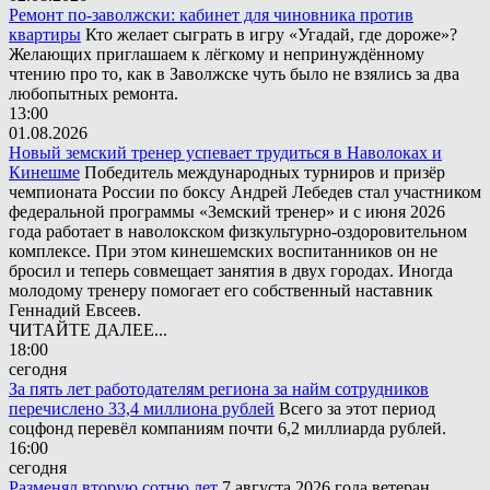
Ремонт по-заволжски: кабинет для чиновника против
квартиры
Кто желает сыграть в игру «Угадай, где дороже»?
Желающих приглашаем к лёгкому и непринуждённому
чтению про то, как в Заволжске чуть было не взялись за два
любопытных ремонта.
13:00
01.08.2026
Новый земский тренер успевает трудиться в Наволоках и
Кинешме
Победитель международных турниров и призёр
чемпионата России по боксу Андрей Лебедев стал участником
федеральной программы «Земский тренер» и с июня 2026
года работает в наволокском физкультурно-оздоровительном
комплексе. При этом кинешемских воспитанников он не
бросил и теперь совмещает занятия в двух городах. Иногда
молодому тренеру помогает его собственный наставник
Геннадий Евсеев.
ЧИТАЙТЕ ДАЛЕЕ...
18:00
сегодня
За пять лет работодателям региона за найм сотрудников
перечислено 33,4 миллиона рублей
Всего за этот период
соцфонд перевёл компаниям почти 6,2 миллиарда рублей.
16:00
сегодня
Разменял вторую сотню лет
7 августа 2026 года ветеран