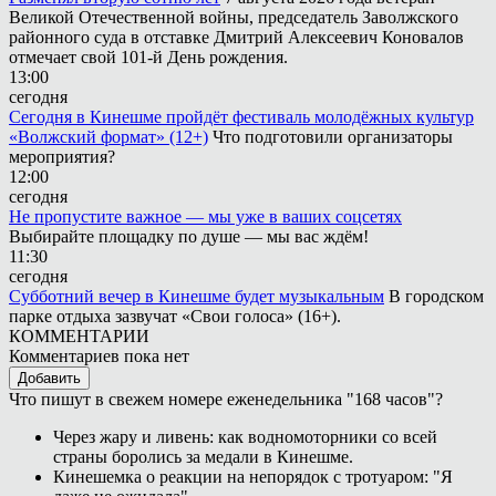
Великой Отечественной войны, председатель Заволжского
районного суда в отставке Дмитрий Алексеевич Коновалов
отмечает свой 101-й День рождения.
13:00
сегодня
Сегодня в Кинешме пройдёт фестиваль молодёжных культур
«Волжский формат» (12+)
Что подготовили организаторы
мероприятия?
12:00
сегодня
Не пропустите важное — мы уже в ваших соцсетях
Выбирайте площадку по душе — мы вас ждём!
11:30
сегодня
Субботний вечер в Кинешме будет музыкальным
В городском
парке отдыха зазвучат «Свои голоса» (16+).
КОММЕНТАРИИ
Комментариев пока нет
Добавить
Что пишут в свежем номере еженедельника "168 часов"?
Через жару и ливень: как водномоторники со всей
страны боролись за медали в Кинешме.
Кинешемка о реакции на непорядок с тротуаром: "Я