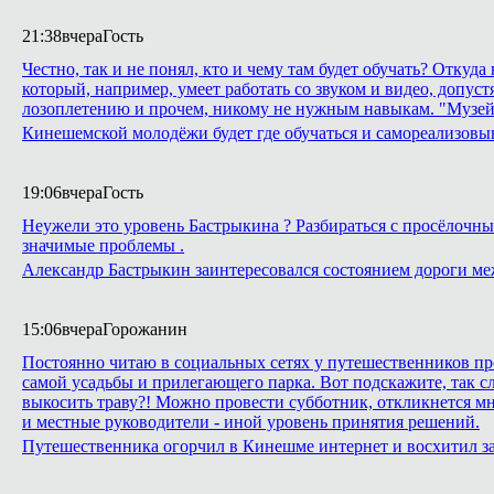
21:38
вчера
Гость
Честно, так и не понял, кто и чему там будет обучать? Откуд
который, например, умеет работать со звуком и видео, допуст
лозоплетению и прочем, никому не нужным навыкам. "Музей
Кинешемской молодёжи будет где обучаться и самореализовы
19:06
вчера
Гость
Неужели это уровень Бастрыкина ? Разбираться с просёлочным
значимые проблемы .
Александр Бастрыкин заинтересовался состоянием дороги м
15:06
вчера
Горожанин
Постоянно читаю в социальных сетях у путешественников про
самой усадьбы и прилегающего парка. Вот подскажите, так сл
выкосить траву?! Можно провести субботник, откликнется м
и местные руководители - иной уровень принятия решений.
Путешественника огорчил в Кинешме интернет и восхитил з