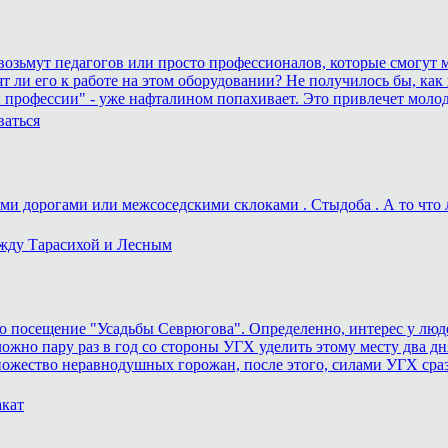
а возьмут педагогов или просто профессионалов, которые смогут м
ят ли его к работе на этом оборудовании? Не получилось бы, как 
 профессии" - уже нафталином попахивает. Это привлечет моло
ваться
и дорогами или межсоседскими склоками . Стыдоба . А то что ле
ежду Тарасихой и Лесным
 посещение "Усадьбы Севрюгова". Определенно, интерес у людей
ожно пару раз в год со стороны УГХ уделить этому месту два дня
ножество неравнодушных горожан, после этого, силами УГХ сра
акат