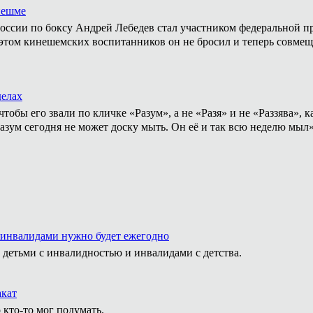
нешме
ссии по боксу Андрей Лебедев стал участником федеральной пр
том кинешемских воспитанников он не бросил и теперь совмеща
делах
тобы его звали по кличке «Разум», а не «Разя» и не «Раззява»,
Разум сегодня не может доску мыть. Он её и так всю неделю мыл
 инвалидами нужно будет ежегодно
 детьми с инвалидностью и инвалидами с детства.
акат
 кто-то мог подумать.