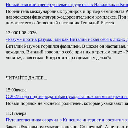
Новый земский тренер успевает трудиться в Наволоках и Ки
Победитель международных турниров и призёр чемпионата Ро
наволокском физкультурно-оздоровительном комплексе. При э
помогает его собственный наставник Геннадий Евсеев.
12:00
01.08.2026
«Разум» против разума, или как Виталий искал себя в лихих 
Виталий Разумов гордился фамилией. В школе он настаивал, ч
доходило, Виталий говорил о себе при них в третьем лице: «
«опять», а «всегда». Когда я хоть раз домашку делал?».
ЧИТАЙТЕ ДАЛЕЕ...
15:00
вчера
С 2027 года подтверждать факт ухода за пожилыми людьми и
Новый порядок не коснётся родителей, которые ухаживают за
11:17
вчера
Путешественника огорчил в Кинешме интернет и восхитил з
Закат в буквальном смысле, конечно. Солнечный. А не то, что