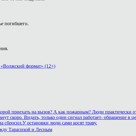
ье погибшего.
ния.
 «Волжский формат» (12+)
 скорой приехать на вызов? А как пожарным? Люди практически о
рестанут скоро. Видать, только один сигнал работает- обращение
а сбросил.У остановки люди сами косят траву.
ежду Тарасихой и Лесным