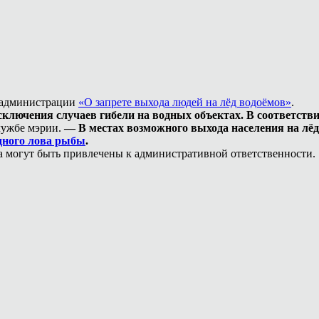
е администрации
«О запрете выхода людей на лёд водоёмов»
.
сключения случаев гибели на водных объектах. В соответств
лужбе мэрии.
— В местах возможного выхода населения на лё
дного лова рыбы
.
а могут быть привлечены к административной ответственности.