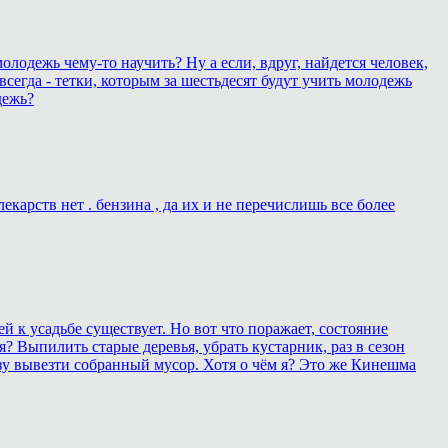
олодежь чему-то научить? Ну а если, вдруг, найдется человек,
всегда - тетки, которым за шестьдесят будут учить молодежь
дежь?
карств нет . бензина , да их и не перечислишь все более
 к усадьбе существует. Но вот что поражает, состояние
? Выпилить старые деревья, убрать кустарник, раз в сезон
зу вывезти собранный мусор. Хотя о чём я? Это же Кинешма