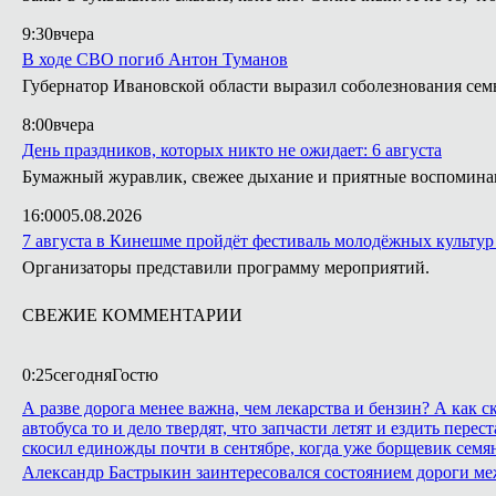
9:30
вчера
В ходе СВО погиб Антон Туманов
Губернатор Ивановской области выразил соболезнования сем
8:00
вчера
День праздников, которых никто не ожидает: 6 августа
Бумажный журавлик, свежее дыхание и приятные воспомина
16:00
05.08.2026
7 августа в Кинешме пройдёт фестиваль молодёжных культур
Организаторы представили программу мероприятий.
СВЕЖИЕ КОММЕНТАРИИ
0:25
сегодня
Гостю
А разве дорога менее важна, чем лекарства и бензин? А как
автобуса то и дело твердят, что запчасти летят и ездить пе
скосил единожды почти в сентябре, когда уже борщевик семян
Александр Бастрыкин заинтересовался состоянием дороги м