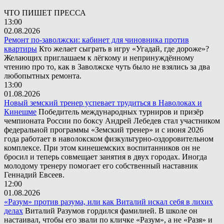
ЧТО ПИШЕТ ПРЕССА
13:00
02.08.2026
Ремонт по-заволжски: кабинет для чиновника против
квартиры
Кто желает сыграть в игру «Угадай, где дороже»?
Желающих приглашаем к лёгкому и непринуждённому
чтению про то, как в Заволжске чуть было не взялись за два
любопытных ремонта.
13:00
01.08.2026
Новый земский тренер успевает трудиться в Наволоках и
Кинешме
Победитель международных турниров и призёр
чемпионата России по боксу Андрей Лебедев стал участником
федеральной программы «Земский тренер» и с июня 2026
года работает в наволокском физкультурно-оздоровительном
комплексе. При этом кинешемских воспитанников он не
бросил и теперь совмещает занятия в двух городах. Иногда
молодому тренеру помогает его собственный наставник
Геннадий Евсеев.
12:00
01.08.2026
«Разум» против разума, или как Виталий искал себя в лихих
делах
Виталий Разумов гордился фамилией. В школе он
настаивал, чтобы его звали по кличке «Разум», а не «Разя» и