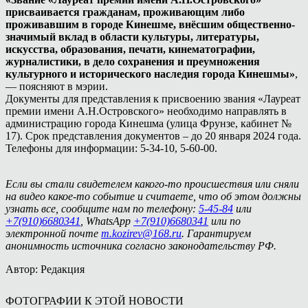
присваивается гражданам, проживающим либо
проживавшим в городе Кинешме, внёсшим общественно-
значимый вклад в области культуры, литературы,
искусства, образования, печати, кинематографии,
журналистики, в дело сохранения и преумножения
культурного и исторического наследия города Кинешмы»
,
— поясняют в мэрии.
Документы для представления к присвоению звания «Лауреат
премии имени А.Н.Островского» необходимо направлять в
администрацию города Кинешма (улица Фрунзе, кабинет №
17). Срок представления документов – до 20 января 2024 года.
Телефоны для информации: 5-34-10, 5-60-00.
Если вы стали свидетелем какого-то происшествия или сняли
на видео какое-то событие и считаете, что об этом должны
узнать все, сообщите нам по телефону:
5-45-84
или
+7(910)6680341
, WhatsApp
+7(910)6680341
или по
электронной почте
m.kozirev@168.ru
. Гарантируем
анонимность источника согласно законодательству РФ.
Автор: Редакция
ФОТОГРАФИИ К ЭТОЙ НОВОСТИ