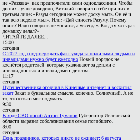
не «Раззява», как предпочитали сами одноклассники. Чтобы
до них лучше доходило, Виталий говорил о себе при них в
третьем лице: «Разум сегодня не может доску мыть. Он её и
так всю неделю мыл». Или: «Дай списать Разуму. Почему
опять? Надо говорить не «опять», а «всегда». Когда я хоть раз
домашку делал?».
ЧИТАЙТЕ ДАЛЕЕ...
15:00
сегодня
С 2027 года подтверждать факт ухода за пожилыми людьми и
инвалидами нужно будет ежегодно
Новый порядок не
коснётся родителей, которые ухаживают за детьми с
инвалидностью и инвалидами с детства.
11:17
сегодня
Путешественника огорчил в Кинешме интернет и восхитил
закат
Закат в буквальном смысле, конечно. Солнечный. А не
то, что кто-то мог подумать.
9:30
сегодня
В ходе СВО погиб Антон Туманов
Губернатор Ивановской
области выразил соболезнования семье погибшего.
8:00
сегодня
День праздников, которых никто не ожидает: 6 августа