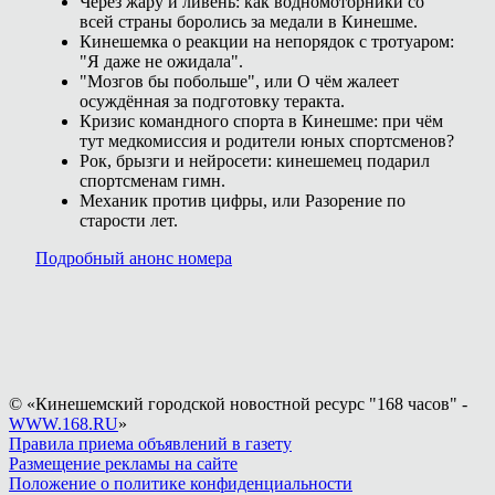
Через жару и ливень: как водномоторники со
всей страны боролись за медали в Кинешме.
Кинешемка о реакции на непорядок с тротуаром:
"Я даже не ожидала".
"Мозгов бы побольше", или О чём жалеет
осуждённая за подготовку теракта.
Кризис командного спорта в Кинешме: при чём
тут медкомиссия и родители юных спортсменов?
Рок, брызги и нейросети: кинешемец подарил
спортсменам гимн.
Механик против цифры, или Разорение по
старости лет.
Подробный анонс номера
© «Кинешемский городской новостной ресурс "168 часов" -
WWW.168.RU
»
Правила приема объявлений в газету
Размещение рекламы на сайте
Положение о политике конфиденциальности