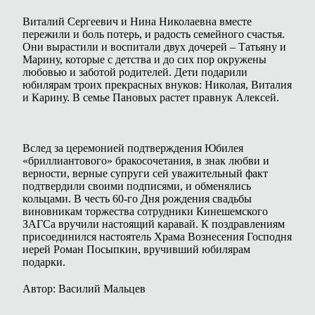
Виталий Сергеевич и Нина Николаевна вместе
пережили и боль потерь, и радость семейного счастья.
Они вырастили и воспитали двух дочерей – Татьяну и
Марину, которые с детства и до сих пор окружены
любовью и заботой родителей. Дети подарили
юбилярам троих прекрасных внуков: Николая, Виталия
и Карину. В семье Пановых растет правнук Алексей.
Вслед за церемонией подтверждения Юбилея
«бриллиантового» бракосочетания, в знак любви и
верности, верные супруги сей уважительный факт
подтвердили своими подписями, и обменялись
кольцами. В честь 60-го Дня рождения свадьбы
виновникам торжества сотрудники Кинешемского
ЗАГСа вручили настоящий каравай. К поздравлениям
присоединился настоятель Храма Вознесения Господня
иерей Роман Посыпкин, вручивший юбилярам
подарки.
Автор: Василий Мальцев