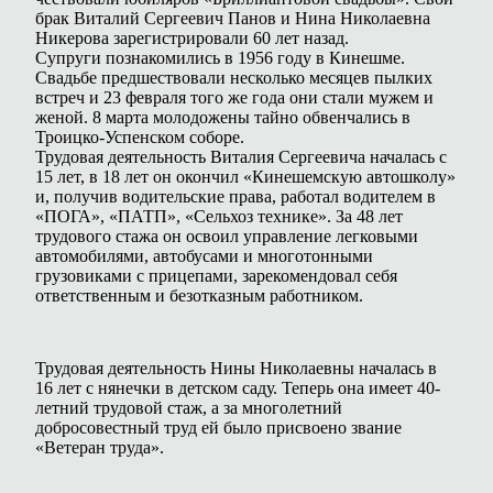
брак Виталий Сергеевич Панов и Нина Николаевна
Никерова зарегистрировали 60 лет назад.
Супруги познакомились в 1956 году в Кинешме.
Свадьбе предшествовали несколько месяцев пылких
встреч и 23 февраля того же года они стали мужем и
женой. 8 марта молодожены тайно обвенчались в
Троицко-Успенском соборе.
Трудовая деятельность Виталия Сергеевича началась с
15 лет, в 18 лет он окончил «Кинешемскую автошколу»
и, получив водительские права, работал водителем в
«ПОГА», «ПАТП», «Сельхоз технике». За 48 лет
трудового стажа он освоил управление легковыми
автомобилями, автобусами и многотонными
грузовиками с прицепами, зарекомендовал себя
ответственным и безотказным работником.
Трудовая деятельность Нины Николаевны началась в
16 лет с нянечки в детском саду. Теперь она имеет 40-
летний трудовой стаж, а за многолетний
добросовестный труд ей было присвоено звание
«Ветеран труда».