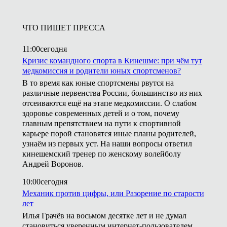
ЧТО ПИШЕТ ПРЕССА
11:00
сегодня
Кризис командного спорта в Кинешме: при чём тут
медкомиссия и родители юных спортсменов?
В то время как юные спортсмены рвутся на
различные первенства России, большинство из них
отсеиваются ещё на этапе медкомиссии. О слабом
здоровье современных детей и о том, почему
главным препятствием на пути к спортивной
карьере порой становятся иные планы родителей,
узнаём из первых уст. На наши вопросы ответил
кинешемский тренер по женскому волейболу
Андрей Воронов.
10:00
сегодня
Механик против цифры, или Разорение по старости
лет
Илья Грачёв на восьмом десятке лет и не думал
становиться уверенным интернет-пользователем.