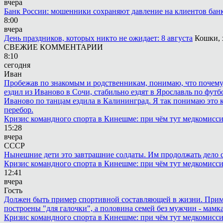
вчера
Банк России: мошенники сохраняют давление на клиентов бан
8:00
вчера
День праздников, которых никто не ожидает: 8 августа
Кошки, 
СВЕЖИЕ КОММЕНТАРИИ
8:10
сегодня
Иван
Пробежав по знакомым и родственникам, понимаю, что почему то
ездил из Иваново в Сочи, стабильно ездят в Ярославль по футбо
Иваново по танцам ездила в Калининград. Я так понимаю это ка
перебор.
Кризис командного спорта в Кинешме: при чём тут медкомисс
15:28
вчера
СССР
Нынешние дети это завтрашние солдаты. Им продолжать дело св
Кризис командного спорта в Кинешме: при чём тут медкомисс
12:41
вчера
Гость
Должен быть пример спортивной составляющей в жизни. Пример 
построены "для галочки", а половина семей без мужчин - мамка
Кризис командного спорта в Кинешме: при чём тут медкомисс