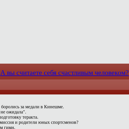
А вы считаете себя счастливым человеком?
 боролись за медали в Кинешме.
 не ожидала".
одготовку теракта.
омиссия и родители юных спортсменов?
ам гимн.