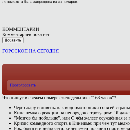
летом охота была запрещена из-за пожаров.
КОММЕНТАРИИ
Комментариев пока нет
Добавить
ГОРОСКОП НА СЕГОДНЯ
Проголосовать
Что пишут в свежем номере еженедельника "168 часов"?
Через жару и ливень: как водномоторники со всей страны
Кинешемка о реакции на непорядок с тротуаром: "Я даже
"Мозгов бы побольше", или О чём жалеет осуждённая за п
Кризис командного спорта в Кинешме: при чём тут медк
Рок, брызги и нейросети: кинешемец подарил спортсмен