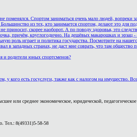
ане поменялся. Спортом заниматься очень мало людей, вопреки з
 Большинство из тех, кто занимается спортом, делают это для п
не приносит, скорее наоборот. А по поводу здоровья, это след
очка, причём, круглогодично. На дешёвых макарошках и эрзац -
ьную роль играет и политика государства. Посмотрите на нашего
бывал в западных странах, не даст мне соврать, что там обществ
ия и родители юных спортсменов?
м, у кого есть госуслуги, также как с налогом на имущество. В
ысшее или среднее экономическое, юридической, педагогическое 
 Тел.: 8(49331)5-58-58