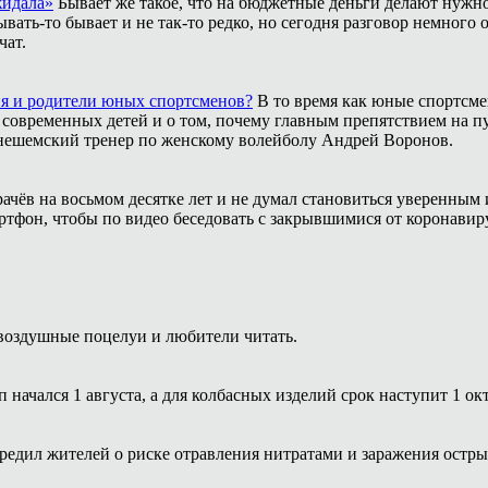
жидала»
Бывает же такое, что на бюджетные деньги делают нужно
ать-то бывает и не так-то редко, но сегодня разговор немного 
чат.
ия и родители юных спортсменов?
В то время как юные спортсме
 современных детей и о том, почему главным препятствием на п
инешемский тренер по женскому волейболу Андрей Воронов.
рачёв на восьмом десятке лет и не думал становиться уверенным 
ртфон, чтобы по видео беседовать с закрывшимися от коронавиру
воздушные поцелуи и любители читать.
 начался 1 августа, а для колбасных изделий срок наступит 1 ок
редил жителей о риске отравления нитратами и заражения ост