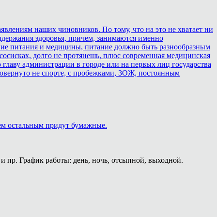
аявлениям наших чиновников. По тому, что на это не хватает ни
оддержания здоровья, причем, занимаются именно
ствие питания и медицины, питание должно быть разнообразным
 сосисках, долго не протянешь, плюс современная медицинская
 главу администрации в городе или на первых лиц государства
о повернуто не спорте, с пробежками, ЗОЖ, постоянным
сем остальным придут бумажные.
и пр. График работы: день, ночь, отсыпной, выходной.