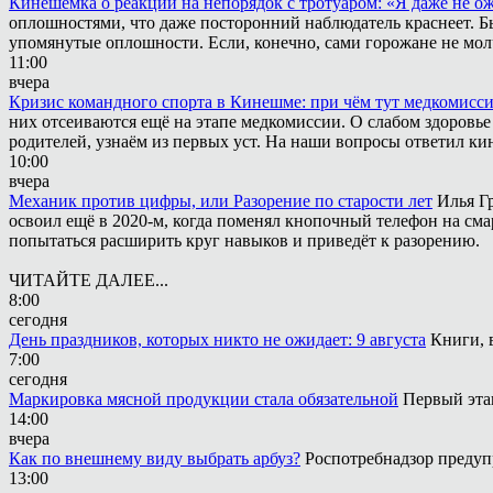
Кинешемка о реакции на непорядок с тротуаром: «Я даже не о
оплошностями, что даже посторонний наблюдатель краснеет. Быв
упомянутые оплошности. Если, конечно, сами горожане не мол
11:00
вчера
Кризис командного спорта в Кинешме: при чём тут медкомисс
них отсеиваются ещё на этапе медкомиссии. О слабом здоровье
родителей, узнаём из первых уст. На наши вопросы ответил к
10:00
вчера
Механик против цифры, или Разорение по старости лет
Илья Г
освоил ещё в 2020-м, когда поменял кнопочный телефон на сма
попытаться расширить круг навыков и приведёт к разорению.
ЧИТАЙТЕ ДАЛЕЕ...
8:00
сегодня
День праздников, которых никто не ожидает: 9 августа
Книги, 
7:00
сегодня
Маркировка мясной продукции стала обязательной
Первый этап
14:00
вчера
Как по внешнему виду выбрать арбуз?
Роспотребнадзор предуп
13:00