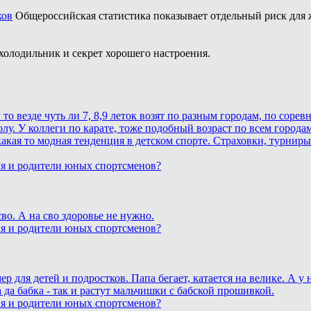
ков
Общероссийская статистика показывает отдельный риск для
холодильник и секрет хорошего настроения.
 везде чуть ли 7, 8,9 леток возят по разным городам, по соревн
лу. У коллеги по карате, тоже подобный возраст по всем городам
кая то модная тенденция в детском спорте. Страховки, турниры.
ия и родители юных спортсменов?
о. А на сво здоровье не нужно.
ия и родители юных спортсменов?
для детей и подростков. Папа бегает, катается на велике. А у
 да бабка - так и растут мальчишки с бабской прошивкой.
ия и родители юных спортсменов?