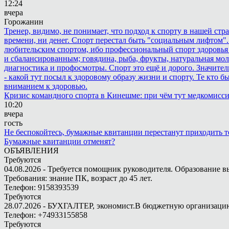
12:24
вчера
Горожанин
Тренер, видимо, не понимает, что подход к спорту в нашей стр
времени, ни денег. Спорт перестал быть "социальным лифтом".
любительским спортом, ибо профессиональный спорт здоровья 
и сбалансированным; говядина, рыба, фрукты, натуральная мол
диагностика и профосмотры. Спорт это ещё и дорого. Значител
- какой тут посыл к здоровому образу жизни и спорту. Те кто 
вниманием к здоровью.
Кризис командного спорта в Кинешме: при чём тут медкомисс
10:20
вчера
гость
Не беспокойтесь, бумажные квитанции перестанут приходить те
Бумажные квитанции отменят?
ОБЪЯВЛЕНИЯ
Требуются
04.08.2026 - Требуется помощник руководителя. Образование в
Требования: знание ПК, возраст до 45 лет.
Телефон: 9158393539
Требуются
28.07.2026 - БУХГАЛТЕР, экономист.В бюджетную организацию.
Телефон: +74933155858
Требуются