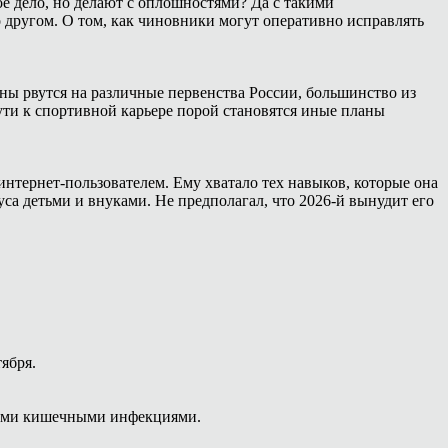
е дело, но делают с оплошностями? Да с такими
о другом. О том, как чиновники могут оперативно исправлять
ны рвутся на различные первенства России, большинство из
ути к спортивной карьере порой становятся иные планы
интернет-пользователем. Ему хватало тех навыков, которые она
са детьми и внуками. Не предполагал, что 2026-й вынудит его
тября.
рыми кишечными инфекциями.