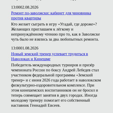
13:00
02.08.2026
Ремонт по-заволжски: кабинет для чиновника
против квартиры
Кто желает сыграть в игру «Угадай, где дороже»?
Желающих приглашаем к лёгкому и
непринуждённому чтению про то, как в Заволжске
чуть было не взялись за два любопытных ремонта.
13:00
01.08.2026
Новый земский тренер успевает трудиться в
Наволоках и Кинешме
Победитель международных турниров и призёр
чемпионата России по боксу Андрей Лебедев стал
участником федеральной программы «Земский
тренер» и с июня 2026 года работает в наволокском
физкультурно-оздоровительном комплексе. При
этом кинешемских воспитанников он не бросил и
теперь совмещает занятия в двух городах. Иногда
молодому тренеру помогает его собственный
наставник Геннадий Евсеев.