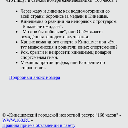
Что пишут в свежем номере еженедельника "168 часов"?
Через жару и ливень: как водномоторники со
всей страны боролись за медали в Кинешме.
Кинешемка о реакции на непорядок с тротуаром:
"Я даже не ожидала".
"Мозгов бы побольше", или О чём жалеет
осуждённая за подготовку теракта.
Кризис командного спорта в Кинешме: при чём
тут медкомиссия и родители юных спортсменов?
Рок, брызги и нейросети: кинешемец подарил
спортсменам гимн.
Механик против цифры, или Разорение по
старости лет.
Подробный анонс номера
© «Кинешемский городской новостной ресурс "168 часов" -
WWW.168.RU
»
Правила приема объявлений в газету