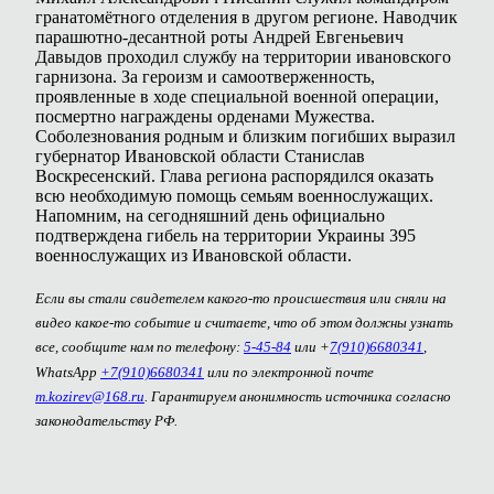
гранатомётного отделения в другом регионе. Наводчик
парашютно-десантной роты Андрей Евгеньевич
Давыдов проходил службу на территории ивановского
гарнизона. За героизм и самоотверженность,
проявленные в ходе специальной военной операции,
посмертно награждены орденами Мужества.
Соболезнования родным и близким погибших выразил
губернатор Ивановской области Станислав
Воскресенский. Глава региона распорядился оказать
всю необходимую помощь семьям военнослужащих.
Напомним, на сегодняшний день официально
подтверждена гибель на территории Украины 395
военнослужащих из Ивановской области.
Если вы стали свидетелем какого-то происшествия или сняли на
видео какое-то событие и считаете, что об этом должны узнать
все, сообщите нам по телефону:
5-45-84
или +
7(910)6680341
,
WhatsApp
+7(910)6680341
или по электронной почте
m.kozirev@168.ru
. Гарантируем анонимность источника согласно
законодательству РФ.