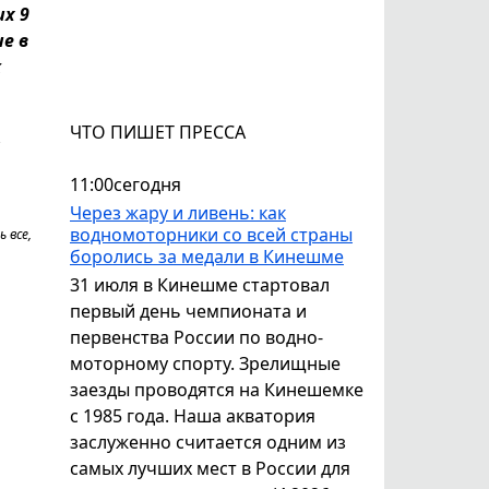
их 9
е в
к
ЧТО ПИШЕТ ПРЕССА
л
11:00
сегодня
Через жару и ливень: как
водномоторники со всей страны
 все,
боролись за медали в Кинешме
31 июля в Кинешме стартовал
первый день чемпионата и
первенства России по водно-
моторному спорту. Зрелищные
заезды проводятся на Кинешемке
с 1985 года. Наша акватория
заслуженно считается одним из
самых лучших мест в России для