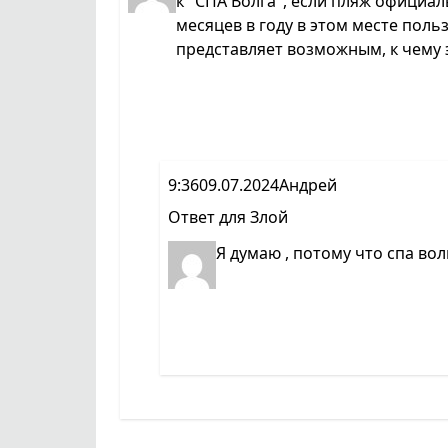
к "СПА Волга", если пляж официал
месяцев в году в этом месте поль
представляет возможным, к чему 
9:36
09.07.2024
Андрей
Ответ для
Злой
Я думаю , потому что спа во