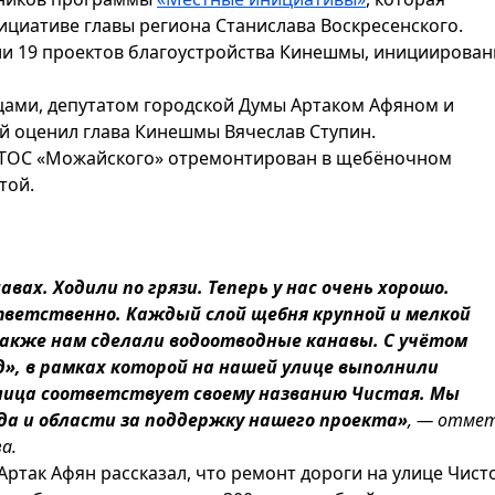
ициативе главы региона Станислава Воскресенского.
ли 19 проектов благоустройства Кинешмы, инициирова
цами, депутатом городской Думы Артаком Афяном и
й оценил глава Кинешмы Вячеслав Ступин.
е ТОС «Можайского» отремонтирован в щебёночном
той.
вах. Ходили по грязи. Теперь у нас очень хорошо.
тветственно. Каждый слой щебня крупной и мелкой
акже нам сделали водоотводные канавы. С учётом
», в рамках которой на нашей улице выполнили
лица соответствует своему названию Чистая. Мы
да и области за поддержку нашего проекта»
, — отме
а.
Артак Афян рассказал, что ремонт дороги на улице Чист