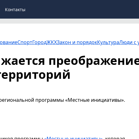
Контакты
ование
Спорт
Город
ЖКХ
Закон и порядок
Культура
Люди с 
лжается преображени
территорий
 региональной программы «Местные инициативы».
тников программы
«Местные инициативы»
, которая