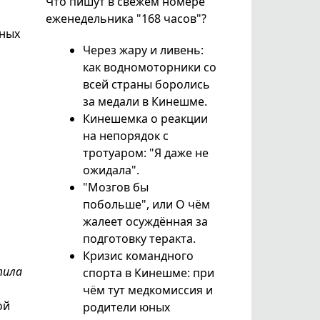
Что пишут в свежем номере
еженедельника "168 часов"?
нных
Через жару и ливень:
как водномоторники со
всей страны боролись
за медали в Кинешме.
Кинешемка о реакции
на непорядок с
тротуаром: "Я даже не
ожидала".
"Мозгов бы
побольше", или О чём
жалеет осуждённая за
подготовку теракта.
Кризис командного
тила
спорта в Кинешме: при
чём тут медкомиссия и
ой
родители юных