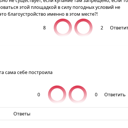
ьно не существует, если купание там запрещено, если 10
зоваться этой площадкой в силу погодных условий не
это благоустройство именно в этом месте?!
8
2
Ответи
лга сама себе построила
0
0
Ответить
Ответы