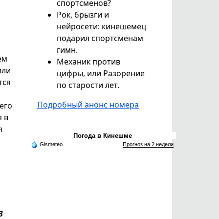
спортсменов?
Рок, брызги и
нейросети: кинешемец
подарил спортсменам
гимн.
ем
Механик против
или
цифры, или Разорение
тся
по старости лет.
Подробный анонс номера
его
 в
я
Погода в Кинешме
Gismeteo
Прогноз на 2 недели
3