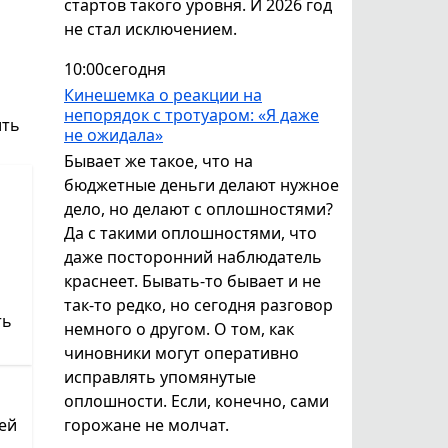
стартов такого уровня. И 2026 год
не стал исключением.
10:00
сегодня
Кинешемка о реакции на
непорядок с тротуаром: «Я даже
ить
не ожидала»
Бывает же такое, что на
бюджетные деньги делают нужное
дело, но делают с оплошностями?
Да с такими оплошностями, что
даже посторонний наблюдатель
краснеет. Бывать-то бывает и не
так-то редко, но сегодня разговор
ть
немного о другом. О том, как
чиновники могут оперативно
исправлять упомянутые
оплошности. Если, конечно, сами
ей
горожане не молчат.