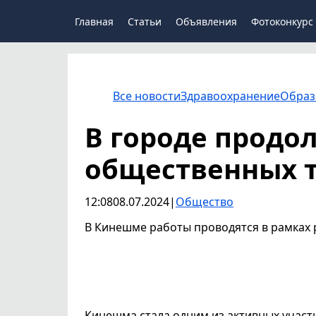
Главная
Статьи
Объявления
Фотоконкурс
Все новости
Здравоохранение
Образ
В городе продо
общественных 
12:08
08.07.2024
|
Общество
В Кинешме работы проводятся в рамках
Кинешма стала одним из активных учас