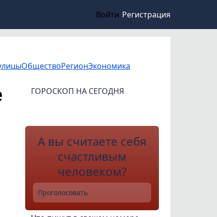
Войти
Регистрация
улицы
Общество
Регион
Экономика
е
ГОРОСКОП НА СЕГОДНЯ
А вы считаете себя
счастливым
человеком?
Проголосовать