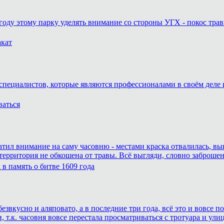
году этому парку уделять внимание со стороны УГХ - покос трав
акат
специалистов, которые являются профессионалами в своём деле и
ваться
атил внимание на саму часовню - местами краска отвалилась, вы
 территория не обкошена от травы. Всё выгляди, словно заброшен
в память о битве 1609 года
езвкусно и аляповато, а в последние три года, всё это и вовсе
 т.к. часовня вовсе перестала просматриваться с тротуара и ули