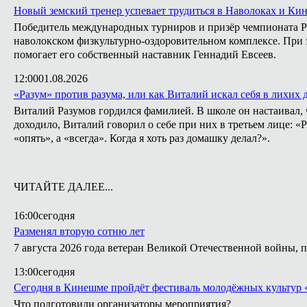
Новый земский тренер успевает трудиться в Наволоках и Ки
Победитель международных турниров и призёр чемпионата Ро
наволокском физкультурно-оздоровительном комплексе. При э
помогает его собственный наставник Геннадий Евсеев.
12:00
01.08.2026
«Разум» против разума, или как Виталий искал себя в лихих 
Виталий Разумов гордился фамилией. В школе он настаивал, ч
доходило, Виталий говорил о себе при них в третьем лице: «
«опять», а «всегда». Когда я хоть раз домашку делал?».
ЧИТАЙТЕ ДАЛЕЕ...
16:00
сегодня
Разменял вторую сотню лет
7 августа 2026 года ветеран Великой Отечественной войны, 
13:00
сегодня
Сегодня в Кинешме пройдёт фестиваль молодёжных культур 
Что подготовили организаторы мероприятия?