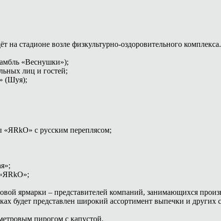
т на стадионе возле физкультурно-оздоровительного комплекса.
самбль «Веснушки»);
льных лиц и гостей;
» (Шуя);
ы «ЯRkO» с русским переплясом;
я»;
 «ЯRkO»;
рговой ярмарки – представителей компаний, занимающихся прои
ах будет представлен широкий ассортимент выпечки и других с
метровым пирогом с капустой.