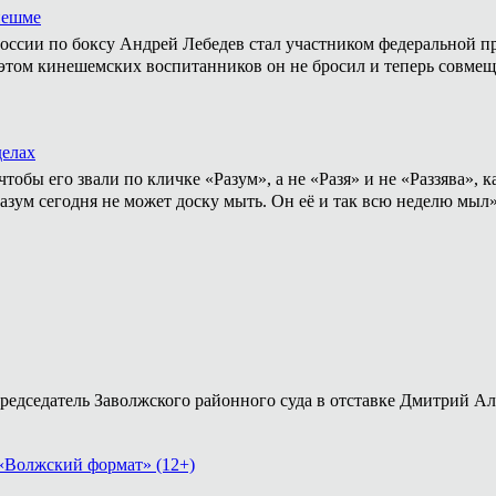
нешме
ссии по боксу Андрей Лебедев стал участником федеральной пр
том кинешемских воспитанников он не бросил и теперь совмеща
делах
тобы его звали по кличке «Разум», а не «Разя» и не «Раззява»,
Разум сегодня не может доску мыть. Он её и так всю неделю мыл
председатель Заволжского районного суда в отставке Дмитрий А
«Волжский формат» (12+)