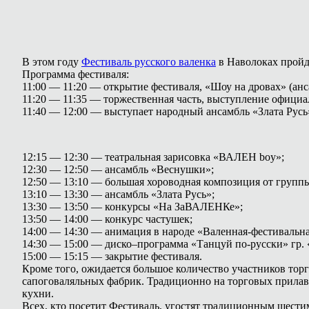
В этом году
Фестиваль русского валенка
в Наволоках пройдё
Программа фестиваля:
11:00 — 11:20 — открытие фестиваля, «Шоу на дровах» (ан
11:20 — 11:35 — торжественная часть, выступление официа
11:40 — 12:00 — выступает народный ансамбль «Злата Русь
12:15 — 12:30 — театральная зарисовка «ВАЛЕН boy»;
12:30 — 12:50 — ансамбль «Веснушки»;
12:50 — 13:10 — большая хороводная композиция от групп
13:10 — 13:30 — ансамбль «Злата Русь»;
13:30 — 13:50 — конкурсы «На ЗаВАЛЕНКе»;
13:50 — 14:00 — конкурс частушек;
14:00 — 14:30 — анимация в народе «Валенная-фестивальна
14:30 — 15:00 — диско–программа «Танцуй по-русски» гр.
15:00 — 15:15 — закрытие фестиваля.
Кроме того, ожидается большое количество участников то
сапоговаляльных фабрик. Традиционно на торговых прилавк
кухни.
Всех, кто посетит Фестиваль, угостят традиционным шести