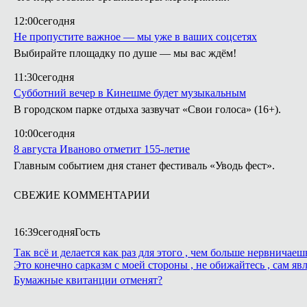
12:00
сегодня
Не пропустите важное — мы уже в ваших соцсетях
Выбирайте площадку по душе — мы вас ждём!
11:30
сегодня
Субботний вечер в Кинешме будет музыкальным
В городском парке отдыха зазвучат «Свои голоса» (16+).
10:00
сегодня
8 августа Иваново отметит 155-летие
Главным событием дня станет фестиваль «Уводь фест».
СВЕЖИЕ КОММЕНТАРИИ
16:39
сегодня
Гость
Так всё и делается как раз для этого , чем больше нервнича
Это конечно сарказм с моей стороны , не обижайтесь , сам яв
Бумажные квитанции отменят?