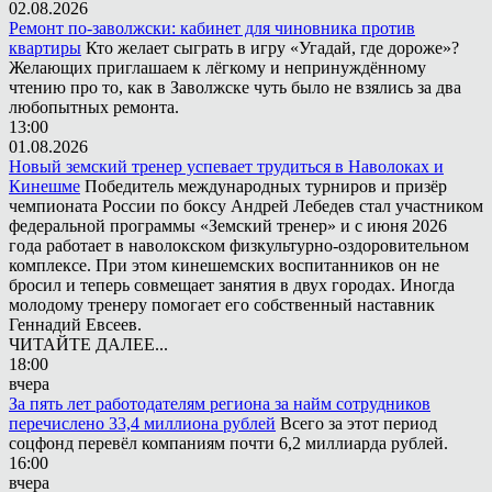
02.08.2026
Ремонт по-заволжски: кабинет для чиновника против
квартиры
Кто желает сыграть в игру «Угадай, где дороже»?
Желающих приглашаем к лёгкому и непринуждённому
чтению про то, как в Заволжске чуть было не взялись за два
любопытных ремонта.
13:00
01.08.2026
Новый земский тренер успевает трудиться в Наволоках и
Кинешме
Победитель международных турниров и призёр
чемпионата России по боксу Андрей Лебедев стал участником
федеральной программы «Земский тренер» и с июня 2026
года работает в наволокском физкультурно-оздоровительном
комплексе. При этом кинешемских воспитанников он не
бросил и теперь совмещает занятия в двух городах. Иногда
молодому тренеру помогает его собственный наставник
Геннадий Евсеев.
ЧИТАЙТЕ ДАЛЕЕ...
18:00
вчера
За пять лет работодателям региона за найм сотрудников
перечислено 33,4 миллиона рублей
Всего за этот период
соцфонд перевёл компаниям почти 6,2 миллиарда рублей.
16:00
вчера