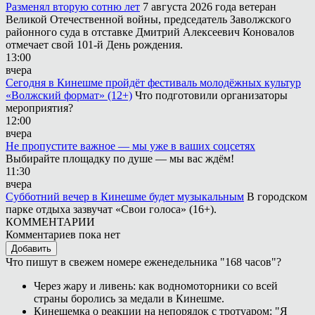
Разменял вторую сотню лет
7 августа 2026 года ветеран
Великой Отечественной войны, председатель Заволжского
районного суда в отставке Дмитрий Алексеевич Коновалов
отмечает свой 101-й День рождения.
13:00
вчера
Сегодня в Кинешме пройдёт фестиваль молодёжных культур
«Волжский формат» (12+)
Что подготовили организаторы
мероприятия?
12:00
вчера
Не пропустите важное — мы уже в ваших соцсетях
Выбирайте площадку по душе — мы вас ждём!
11:30
вчера
Субботний вечер в Кинешме будет музыкальным
В городском
парке отдыха зазвучат «Свои голоса» (16+).
КОММЕНТАРИИ
Комментариев пока нет
Добавить
Что пишут в свежем номере еженедельника "168 часов"?
Через жару и ливень: как водномоторники со всей
страны боролись за медали в Кинешме.
Кинешемка о реакции на непорядок с тротуаром: "Я