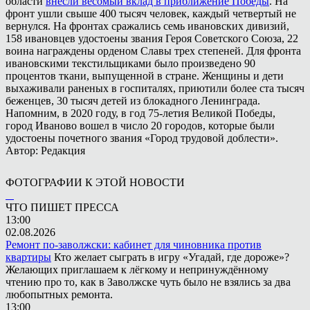
области
внесли весомый вклад в приближение Победы
. На
фронт ушли свыше 400 тысяч человек, каждый четвертый не
вернулся. На фронтах сражались семь ивановских дивизий,
158 ивановцев удостоены звания Героя Советского Союза, 22
воина награждены орденом Славы трех степеней. Для фронта
ивановскими текстильщиками было произведено 90
процентов ткани, выпущенной в стране. Женщины и дети
выхаживали раненых в госпиталях, приютили более ста тысяч
беженцев, 30 тысяч детей из блокадного Ленинграда.
Напомним, в 2020 году, в год 75-летия Великой Победы,
город Иваново вошел в число 20 городов, которые были
удостоены почетного звания «Город трудовой доблести».
Автор: Редакция
ФОТОГРАФИИ К ЭТОЙ НОВОСТИ
ЧТО ПИШЕТ ПРЕССА
13:00
02.08.2026
Ремонт по-заволжски: кабинет для чиновника против
квартиры
Кто желает сыграть в игру «Угадай, где дороже»?
Желающих приглашаем к лёгкому и непринуждённому
чтению про то, как в Заволжске чуть было не взялись за два
любопытных ремонта.
13:00