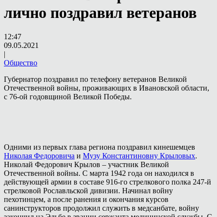
лично поздравил ветеранов
12:47
09.05.2021
|
Общество
Губернатор поздравил по телефону ветеранов Великой
Отечественной войны, проживающих в Ивановской области,
с 76-ой годовщиной Великой Победы.
Одними из первых глава региона поздравил кинешемцев
Николая Федоровича
и
Музу Константиновну Крыловых
.
Николай Федорович Крылов – участник Великой
Отечественной войны. С марта 1942 года он находился в
действующей армии в составе 916-го стрелкового полка 247-й
стрелковой Рославльской дивизии. Начинал войну
пехотинцем, а после ранения и окончания курсов
санинструкторов продолжил служить в медсанбате, войну
закончил на Эльбе в звании сержанта медицинской службы. С