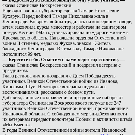
сказал Станислав Воскресенский.
Еще один звонок губернатор сделал Тамаре Николаевне
Кухарук. Перед войной Тамара Николаевна жила в
Ленинграде. Во время войны трудилась на консервном заводе,
затем закончила курсы медсестер и работала на санитарном
поезде. Весной 1942 года эвакуирована по «дороге жизни» в
Ярославскую область. Награждена орденом Отечественной
войны II степени, медалью Жукова, знаком «Житель
блокадного Ленинграда». В этом году Тамаре Николаевне
исполнится 99 лет.
— Берегите себя. Отметим с вами через год столетие, —
сказал Станислав Воскресенский и поздравил ветерана с
праздником.
Глава региона лично поздравил с Днем Победы десять
участников Великой Отечественной войны из Иванова,
Кинешмы, Шуи. Некоторые ветераны поделились
воспоминаниями, рассказали о боевом пути.
Добавим, личные поздравления и праздничные наборы от
губернатора Станислава Воскресенского получат все 247
участников Великой Отечественной войны, проживающие в
Ивановской области. С соблюдением мер эпидбезопасности
их ветеранам передают волонтеры Победы и активисты штаба
«Мы Вместе».
В годы Великой Отечественной войны жители Ивановской