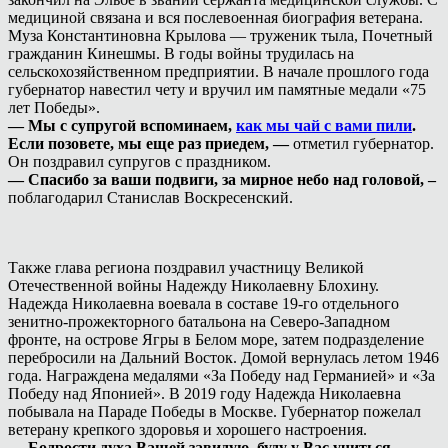
медициной связана и вся послевоенная биография ветерана.
Муза Константиновна Крылова — труженик тыла, Почетный
гражданин Кинешмы. В годы войны трудилась на
сельскохозяйственном предприятии. В начале прошлого года
губернатор навестил чету и вручил им памятные медали «75
лет Победы».
— Мы с супругой вспоминаем,
как мы чай с вами пили
.
Если позовете, мы еще раз приедем, —
отметил губернатор.
Он поздравил супругов с праздником.
— Спасибо за ваши подвиги, за мирное небо над головой, –
поблагодарил Станислав Воскресенский.
Также глава региона поздравил участницу Великой
Отечественной войны Надежду Николаевну Блохину.
Надежда Николаевна воевала в составе 19-го отдельного
зенитно-прожекторного батальона на Северо-Западном
фронте, на острове Ягры в Белом море, затем подразделение
перебросили на Дальний Восток. Домой вернулась летом 1946
года. Награждена медалями «За Победу над Германией» и «За
Победу над Японией». В 2019 году Надежда Николаевна
побывала на Параде Победы в Москве. Губернатор пожелал
ветерану крепкого здоровья и хорошего настроения.
— Бодрости духа Вашей завидую, буду у Вас учиться, —