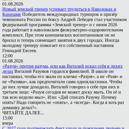
01.08.2026
Новый земский тренер успевает трудиться в Наволоках и
Кинешме
Победитель международных турниров и призёр
чемпионата России по боксу Андрей Лебедев стал участником
федеральной программы «Земский тренер» и с июня 2026
года работает в наволокском физкультурно-оздоровительном
комплексе. При этом кинешемских воспитанников он не
бросил и теперь совмещает занятия в двух городах. Иногда
молодому тренеру помогает его собственный наставник
Геннадий Евсеев.
12:00
01.08.2026
«Разум» против разума, или как Виталий искал себя в лихих
делах
Виталий Разумов гордился фамилией. В школе он
настаивал, чтобы его звали по кличке «Разум», а не «Разя» и
не «Раззява», как предпочитали сами одноклассники. Чтобы
до них лучше доходило, Виталий говорил о себе при них в
третьем лице: «Разум сегодня не может доску мыть. Он её и
так всю неделю мыл». Или: «Дай списать Разуму. Почему
опять? Надо говорить не «опять», а «всегда». Когда я хоть раз
домашку делал?».
ЧИТАЙТЕ ДАЛЕЕ...
15:00
вчера
С 2027 года подтверждать факт ухода за пожилыми людьми и