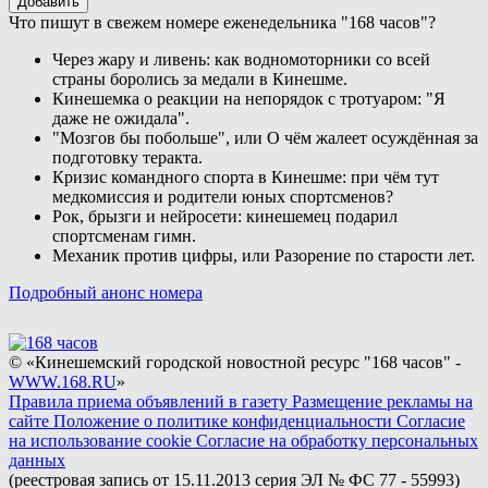
Добавить
Что пишут в свежем номере еженедельника "168 часов"?
Через жару и ливень: как водномоторники со всей
страны боролись за медали в Кинешме.
Кинешемка о реакции на непорядок с тротуаром: "Я
даже не ожидала".
"Мозгов бы побольше", или О чём жалеет осуждённая за
подготовку теракта.
Кризис командного спорта в Кинешме: при чём тут
медкомиссия и родители юных спортсменов?
Рок, брызги и нейросети: кинешемец подарил
спортсменам гимн.
Механик против цифры, или Разорение по старости лет.
Подробный анонс номера
© «Кинешемский городской новостной ресурс "168 часов" -
WWW.168.RU
»
Правила приема объявлений в газету
Размещение рекламы на
сайте
Положение о политике конфиденциальности
Согласие
на использование cookie
Согласие на обработку персональных
данных
(реестровая запись от 15.11.2013 серия ЭЛ № ФС 77 - 55993)