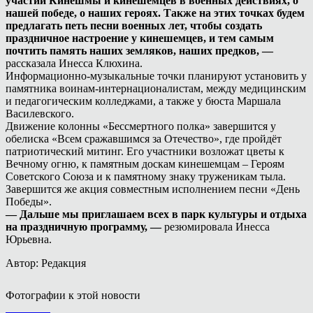
участии Кинешмы и кинешемцев в военных действиях, о
нашей победе, о наших героях. Также на этих точках будем
предлагать петь песни военных лет, чтобы создать
праздничное настроение у кинешемцев, и тем самым
почтить память наших земляков, наших предков, —
рассказала Инесса Клюхина.
Информационно-музыкальные точки планируют установить у
памятника воинам-интернационалистам, между медицинским
и педагогическим колледжами, а также у бюста Маршала
Василевского.
Движение колонны «Бессмертного полка» завершится у
обелиска «Всем сражавшимся за Отечество», где пройдёт
патриотический митинг. Его участники возложат цветы к
Вечному огню, к памятным доскам кинешемцам – Героям
Советского Союза и к памятному знаку труженикам тыла.
Завершится же акция совместным исполнением песни «День
Победы».
— Дальше мы приглашаем всех в парк культуры и отдыха
на праздничную программу, —
резюмировала Инесса
Юрьевна.
Автор: Редакция
Фотографии к этой новости