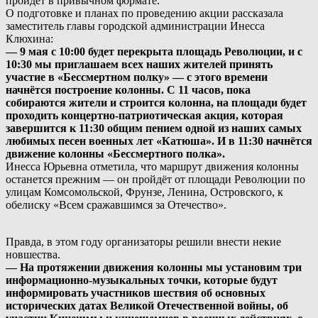
пройдёт в привычном формате.
О подготовке и планах по проведению акции рассказала
заместитель главы городской администрации Инесса
Клюхина:
— 9 мая с 10:00 будет перекрыта площадь Революции, и с
10:30 мы приглашаем всех наших жителей принять
участие в «Бессмертном полку» — с этого времени
начнётся построение колонны. С 11 часов, пока
собираются жители и строится колонна, на площади будет
проходить концертно-патриотическая акция, которая
завершится к 11:30 общим пением одной из наших самых
любимых песен военных лет «Катюша». И в 11:30 начнётся
движение колонны «Бессмертного полка».
Инесса Юрьевна отметила, что маршрут движения колонны
останется прежним — он пройдёт от площади Революции по
улицам Комсомольской, Фрунзе, Ленина, Островского, к
обелиску «Всем сражавшимся за Отечество».
Правда, в этом году организаторы решили внести некие
новшества.
— На протяжении движения колонны мы установим три
информационно-музыкальных точки, которые будут
информировать участников шествия об основных
исторических датах Великой Отечественной войны, об