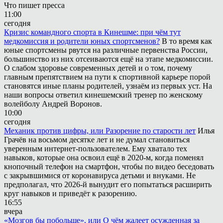
Что пишет пресса
11:00
сегодня
Кризис командного спорта в Кинешме: при чём тут
медкомиссия и родители юных спортсменов?
В то время как
юные спортсмены рвутся на различные первенства России,
большинство из них отсеиваются ещё на этапе медкомиссии.
О слабом здоровье современных детей и о том, почему
главным препятствием на пути к спортивной карьере порой
становятся иные планы родителей, узнаём из первых уст. На
наши вопросы ответил кинешемский тренер по женскому
волейболу Андрей Воронов.
10:00
сегодня
Механик против цифры, или Разорение по старости лет
Илья
Грачёв на восьмом десятке лет и не думал становиться
уверенным интернет-пользователем. Ему хватало тех
навыков, которые она освоил ещё в 2020-м, когда поменял
кнопочный телефон на смартфон, чтобы по видео беседовать
с закрывшимися от коронавируса детьми и внуками. Не
предполагал, что 2026-й вынудит его попытаться расширить
круг навыков и приведёт к разорению.
16:55
вчера
«Мозгов бы побольше», или О чём жалеет осужденная за