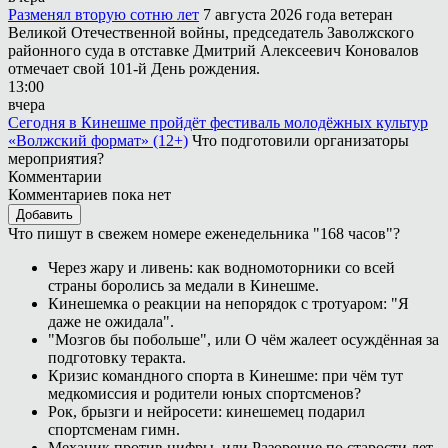
Разменял вторую сотню лет
7 августа 2026 года ветеран
Великой Отечественной войны, председатель Заволжского
районного суда в отставке Дмитрий Алексеевич Коновалов
отмечает свой 101-й День рождения.
13:00
вчера
Сегодня в Кинешме пройдёт фестиваль молодёжных культур
«Волжский формат» (12+)
Что подготовили организаторы
мероприятия?
Комментарии
Комментариев пока нет
Добавить
Что пишут в свежем номере еженедельника "168 часов"?
Через жару и ливень: как водномоторники со всей
страны боролись за медали в Кинешме.
Кинешемка о реакции на непорядок с тротуаром: "Я
даже не ожидала".
"Мозгов бы побольше", или О чём жалеет осуждённая за
подготовку теракта.
Кризис командного спорта в Кинешме: при чём тут
медкомиссия и родители юных спортсменов?
Рок, брызги и нейросети: кинешемец подарил
спортсменам гимн.
Механик против цифры, или Разорение по старости лет.