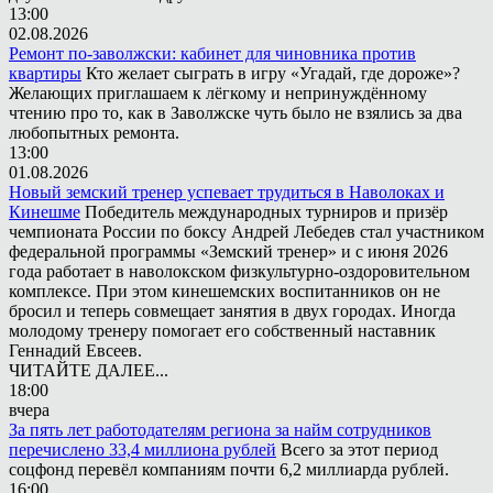
13:00
02.08.2026
Ремонт по-заволжски: кабинет для чиновника против
квартиры
Кто желает сыграть в игру «Угадай, где дороже»?
Желающих приглашаем к лёгкому и непринуждённому
чтению про то, как в Заволжске чуть было не взялись за два
любопытных ремонта.
13:00
01.08.2026
Новый земский тренер успевает трудиться в Наволоках и
Кинешме
Победитель международных турниров и призёр
чемпионата России по боксу Андрей Лебедев стал участником
федеральной программы «Земский тренер» и с июня 2026
года работает в наволокском физкультурно-оздоровительном
комплексе. При этом кинешемских воспитанников он не
бросил и теперь совмещает занятия в двух городах. Иногда
молодому тренеру помогает его собственный наставник
Геннадий Евсеев.
ЧИТАЙТЕ ДАЛЕЕ...
18:00
вчера
За пять лет работодателям региона за найм сотрудников
перечислено 33,4 миллиона рублей
Всего за этот период
соцфонд перевёл компаниям почти 6,2 миллиарда рублей.
16:00