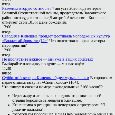
вчера
Разменял вторую сотню лет
7 августа 2026 года ветеран
Великой Отечественной войны, председатель Заволжского
районного суда в отставке Дмитрий Алексеевич Коновалов
отмечает свой 101-й День рождения.
13:00
вчера
Сегодня в Кинешме пройдёт фестиваль молодёжных культур
«Волжский формат» (12+)
Что подготовили организаторы
мероприятия?
12:00
вчера
Не пропустите важное — мы уже в ваших соцсетях
Выбирайте площадку по душе — мы вас ждём!
11:30
вчера
Субботний вечер в Кинешме будет музыкальным
В городском
парке отдыха зазвучат «Свои голоса» (16+).
Что пишут в свежем номере еженедельника "168 часов"?
Через жару и ливень: как водномоторники со всей
страны боролись за медали в Кинешме.
Кинешемка о реакции на непорядок с тротуаром: "Я
даже не ожидала".
"Мозгов бы побольше", или О чём жалеет осуждённая за