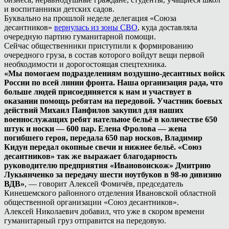
и воспитанники детских садов.
Буквально на прошлой неделе делегация «Союза
десантников»
вернулась из зоны СВО
, куда доставляла
очередную партию гуманитарной помощи.
Сейчас общественники приступили к формированию
очередного груза, в состав которого войдут вещи первой
необходимости и дорогостоящая спецтехника.
«Мы помогаем подразделениям воздушно-десантных войск
России по всей линии фронта. Наша организация рада, что
больше людей присоединяется к нам и участвует в
оказании помощь ребятам на передовой. Участник боевых
действий Михаил Панфилов закупил для наших
военнослужащих ребят нательное бельё в количестве 650
штук и носки — 600 пар. Елена Фролова — жена
погибшего героя, передала 650 пар носков, Владимир
Кидун передал окопные свечи и нижнее бельё. «Союз
десантников» так же выражает благодарность
руководителю предприятия «Ивановоискож» Дмитрию
Лукьянченко за передачу шести ноутбуков в 98-ю дивизию
ВДВ»
, — говорит Алексей Фомичёв, председатель
Кинешемского районного отделения Ивановской областной
общественной организации «Союз десантников».
Алексей Николаевич добавил, что уже в скором времени
гуманитарный груз отправится на передовую.