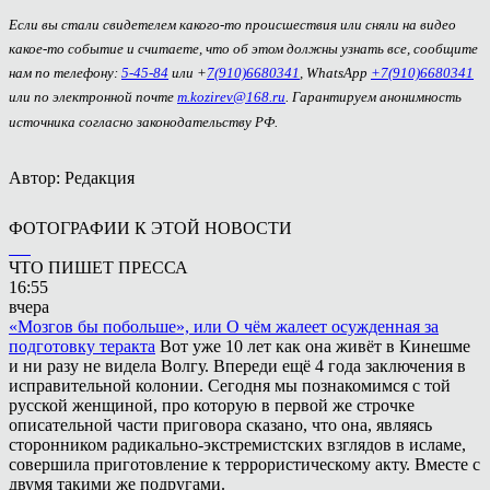
Если вы стали свидетелем какого-то происшествия или сняли на видео
какое-то событие и считаете, что об этом должны узнать все, сообщите
нам по телефону:
5-45-84
или +
7(910)6680341
, WhatsApp
+7(910)6680341
или по электронной почте
m.kozirev@168.ru
. Гарантируем анонимность
источника согласно законодательству РФ.
Автор: Редакция
ФОТОГРАФИИ К ЭТОЙ НОВОСТИ
ЧТО ПИШЕТ ПРЕССА
16:55
вчера
«Мозгов бы побольше», или О чём жалеет осужденная за
подготовку теракта
Вот уже 10 лет как она живёт в Кинешме
и ни разу не видела Волгу. Впереди ещё 4 года заключения в
исправительной колонии. Сегодня мы познакомимся с той
русской женщиной, про которую в первой же строчке
описательной части приговора сказано, что она, являясь
сторонником радикально-экстремистских взглядов в исламе,
совершила приготовление к террористическому акту. Вместе с
двумя такими же подругами.