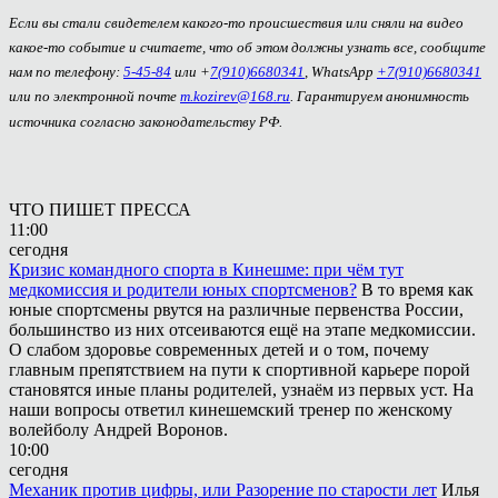
Если вы стали свидетелем какого-то происшествия или сняли на видео
какое-то событие и считаете, что об этом должны узнать все, сообщите
нам по телефону:
5-45-84
или +
7(910)6680341
, WhatsApp
+7(910)6680341
или по электронной почте
m.kozirev@168.ru
. Гарантируем анонимность
источника согласно законодательству РФ.
ЧТО ПИШЕТ ПРЕССА
11:00
сегодня
Кризис командного спорта в Кинешме: при чём тут
медкомиссия и родители юных спортсменов?
В то время как
юные спортсмены рвутся на различные первенства России,
большинство из них отсеиваются ещё на этапе медкомиссии.
О слабом здоровье современных детей и о том, почему
главным препятствием на пути к спортивной карьере порой
становятся иные планы родителей, узнаём из первых уст. На
наши вопросы ответил кинешемский тренер по женскому
волейболу Андрей Воронов.
10:00
сегодня
Механик против цифры, или Разорение по старости лет
Илья