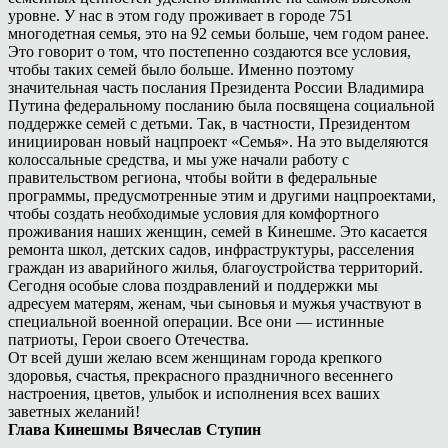
уровне. У нас в этом году проживает в городе 751
многодетная семья, это на 92 семьи больше, чем годом ранее.
Это говорит о том, что постепенно создаются все условия,
чтобы таких семей было больше. Именно поэтому
значительная часть послания Президента России Владимира
Путина федеральному посланию была посвящена социальной
поддержке семей с детьми. Так, в частности, Президентом
инициирован новый нацпроект «Семья». На это выделяются
колоссальные средства, и мы уже начали работу с
правительством региона, чтобы войти в федеральные
программы, предусмотренные этим и другими нацпроектами,
чтобы создать необходимые условия для комфортного
проживания наших женщин, семей в Кинешме. Это касается
ремонта школ, детских садов, инфраструктуры, расселения
граждан из аварийного жилья, благоустройства территорий.
Сегодня особые слова поздравлений и поддержки мы
адресуем матерям, женам, чьи сыновья и мужья участвуют в
специальной военной операции. Все они — истинные
патриоты, Герои своего Отечества.
От всей души желаю всем женщинам города крепкого
здоровья, счастья, прекрасного праздничного весеннего
настроения, цветов, улыбок и исполнения всех ваших
заветных желаний!
Глава Кинешмы Вячеслав Ступин