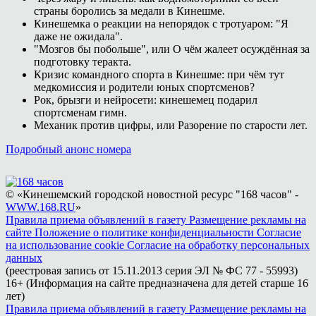
страны боролись за медали в Кинешме.
Кинешемка о реакции на непорядок с тротуаром: "Я
даже не ожидала".
"Мозгов бы побольше", или О чём жалеет осуждённая за
подготовку теракта.
Кризис командного спорта в Кинешме: при чём тут
медкомиссия и родители юных спортсменов?
Рок, брызги и нейросети: кинешемец подарил
спортсменам гимн.
Механик против цифры, или Разорение по старости лет.
Подробный анонс номера
© «Кинешемский городской новостной ресурс "168 часов" -
WWW.168.RU
»
Правила приема объявлений в газету
Размещение рекламы на
сайте
Положение о политике конфиденциальности
Согласие
на использование cookie
Согласие на обработку персональных
данных
(реестровая запись от 15.11.2013 серия ЭЛ № ФС 77 - 55993)
16+ (Информация на сайте предназначена для детей старше 16
лет)
Правила приема объявлений в газету
Размещение рекламы на