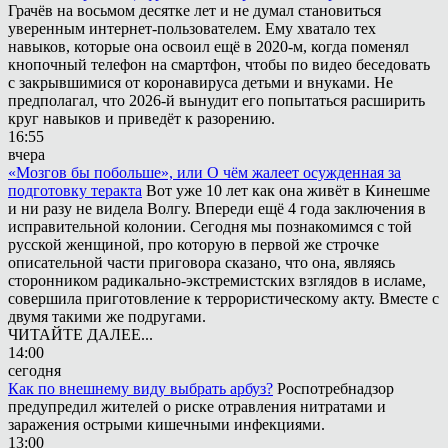
Грачёв на восьмом десятке лет и не думал становиться
уверенным интернет-пользователем. Ему хватало тех
навыков, которые она освоил ещё в 2020-м, когда поменял
кнопочный телефон на смартфон, чтобы по видео беседовать
с закрывшимися от коронавируса детьми и внуками. Не
предполагал, что 2026-й вынудит его попытаться расширить
круг навыков и приведёт к разорению.
16:55
вчера
«Мозгов бы побольше», или О чём жалеет осужденная за
подготовку теракта
Вот уже 10 лет как она живёт в Кинешме
и ни разу не видела Волгу. Впереди ещё 4 года заключения в
исправительной колонии. Сегодня мы познакомимся с той
русской женщиной, про которую в первой же строчке
описательной части приговора сказано, что она, являясь
сторонником радикально-экстремистских взглядов в исламе,
совершила приготовление к террористическому акту. Вместе с
двумя такими же подругами.
ЧИТАЙТЕ ДАЛЕЕ...
14:00
сегодня
Как по внешнему виду выбрать арбуз?
Роспотребнадзор
предупредил жителей о риске отравления нитратами и
заражения острыми кишечными инфекциями.
13:00