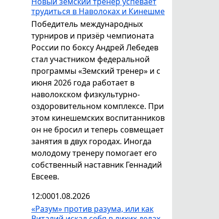
Новый земский тренер успевает
трудиться в Наволоках и Кинешме
Победитель международных
турниров и призёр чемпионата
России по боксу Андрей Лебедев
стал участником федеральной
программы «Земский тренер» и с
июня 2026 года работает в
наволокском физкультурно-
оздоровительном комплексе. При
этом кинешемских воспитанников
он не бросил и теперь совмещает
занятия в двух городах. Иногда
молодому тренеру помогает его
собственный наставник Геннадий
Евсеев.
12:00
01.08.2026
«Разум» против разума, или как
Виталий искал себя в лихих делах