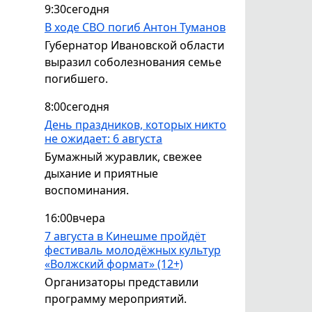
9:30
сегодня
В ходе СВО погиб Антон Туманов
Губернатор Ивановской области
выразил соболезнования семье
погибшего.
8:00
сегодня
День праздников, которых никто
не ожидает: 6 августа
Бумажный журавлик, свежее
дыхание и приятные
воспоминания.
16:00
вчера
7 августа в Кинешме пройдёт
фестиваль молодёжных культур
«Волжский формат» (12+)
Организаторы представили
программу мероприятий.