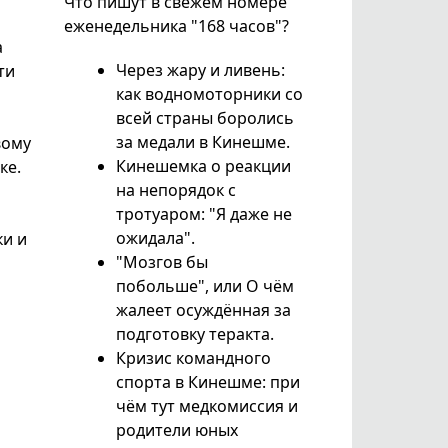
Что пишут в свежем номере
еженедельника "168 часов"?
а
Через жару и ливень:
ти
как водномоторники со
всей страны боролись
за медали в Кинешме.
вому
Кинешемка о реакции
ке.
на непорядок с
тротуаром: "Я даже не
ожидала".
ки и
"Мозгов бы
побольше", или О чём
жалеет осуждённая за
подготовку теракта.
Кризис командного
спорта в Кинешме: при
чём тут медкомиссия и
родители юных