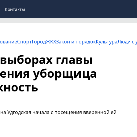
Контакты
ование
Спорт
Город
ЖКХ
Закон и порядок
Культура
Люди с 
выборах главы
ления уборщица
жность
на Удгодская начала с посещения вверенной ей