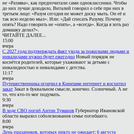
не «Раззява», как предпочитали сами одноклассники. Чтобы
до них лучше доходило, Виталий говорил о себе при них в
третьем лице: «Разум сегодня не может доску мыть. Он её и
так всю неделю мыл». Или: «Дай списать Разуму. Почему
опять? Надо говорить не «опять», а «всегда». Когда я хоть раз
домашку делал?».
ЧИТАЙТЕ ДАЛЕЕ...
15:00
вчера
С 2027 года подтверждать факт ухода за пожилыми людьми и
инвалидами нужно будет ежегодно
Новый порядок не
коснётся родителей, которые ухаживают за детьми с
инвалидностью и инвалидами с детства.
11:17
вчера
Путешественника огорчил в Кинешме интернет и восхитил
закат
Закат в буквальном смысле, конечно. Солнечный. А не
то, что кто-то мог подумать.
9:30
вчера
В ходе СВО погиб Антон Туманов
Губернатор Ивановской
области выразил соболезнования семье погибшего.
8:00
вчера
День праздников, которых никто не ожидает: 6 августа