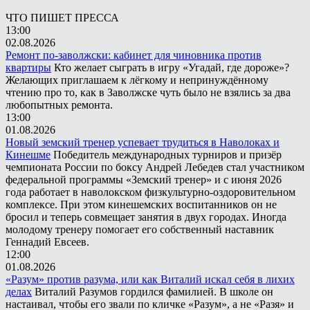
ЧТО ПИШЕТ ПРЕССА
13:00
02.08.2026
Ремонт по-заволжски: кабинет для чиновника против
квартиры
Кто желает сыграть в игру «Угадай, где дороже»?
Желающих приглашаем к лёгкому и непринуждённому
чтению про то, как в Заволжске чуть было не взялись за два
любопытных ремонта.
13:00
01.08.2026
Новый земский тренер успевает трудиться в Наволоках и
Кинешме
Победитель международных турниров и призёр
чемпионата России по боксу Андрей Лебедев стал участником
федеральной программы «Земский тренер» и с июня 2026
года работает в наволокском физкультурно-оздоровительном
комплексе. При этом кинешемских воспитанников он не
бросил и теперь совмещает занятия в двух городах. Иногда
молодому тренеру помогает его собственный наставник
Геннадий Евсеев.
12:00
01.08.2026
«Разум» против разума, или как Виталий искал себя в лихих
делах
Виталий Разумов гордился фамилией. В школе он
настаивал, чтобы его звали по кличке «Разум», а не «Разя» и