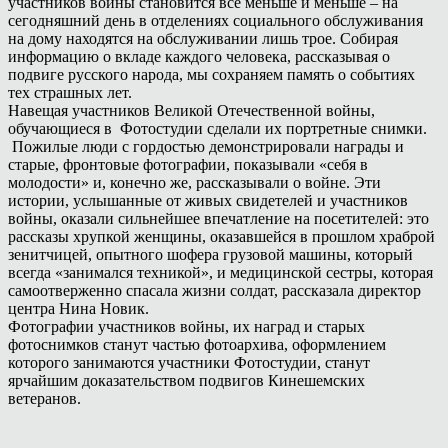
участников войны становится все меньше и меньше – на
сегодняшний день в отделениях социального обслуживания
на дому находятся на обслуживании лишь трое. Собирая
информацию о вкладе каждого человека, рассказывая о
подвиге русского народа, мы сохраняем память о событиях
тех страшных лет.
Навещая участников Великой Отечественной войны,
обучающиеся в Фотостудии сделали их портретные снимки.
Пожилые люди с гордостью демонстрировали награды и
старые, фронтовые фотографии, показывали «себя в
молодости» и, конечно же, рассказывали о войне. Эти
истории, услышанные от живых свидетелей и участников
войны, оказали сильнейшее впечатление на посетителей: это
рассказы хрупкой женщины, оказавшейся в прошлом храброй
зенитчицей, опытного шофера грузовой машины, который
всегда «занимался техникой», и медицинской сестры, которая
самоотверженно спасала жизни солдат, рассказала директор
центра Нина Новик.
Фотографии участников войны, их наград и старых
фотоснимков станут частью фотоархива, оформлением
которого занимаются участники Фотостудии, станут
ярчайшим доказательством подвигов Кинешемских
ветеранов.