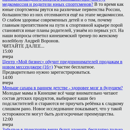
медкомиссия и родители юных спортсменов?
В то время как
юные спортсмены рвутся на различные первенства России,
большинство из них отсеиваются ещё на этапе медкомиссии.
О слабом здоровье современных детей и о том, почему
главным препятствием на пути к спортивной карьере порой
становятся иные планы родителей, узнаём из первых уст. На
наши вопросы ответил кинешемский тренер по женскому
волейболу Андрей Воронов.
ЧИТАЙТЕ ДАЛЕЕ...
15:00
вчера
Центр «Мой бизнес» обучит предпринимателей продажам в
новом мессенджере (16+)
Участие бесплатное.
Предварительно нужно зарегистрироваться.
14:00
вчера
Меньше сахара в раннем детстве - здоровее мозг в будущем?
Молодые мамы в Кинешме всё чаще внимательно читают
состав детских продуктов, выбирают каши без
подсластителей и стараются не приучать ребёнка к сладкому
слишком рано. Новое исследование показывает, что у такой
осторожности могут быть долгосрочные преимущества.
12:00
вчера
Забытые в транспорте вещи будут хранить бесплатно только