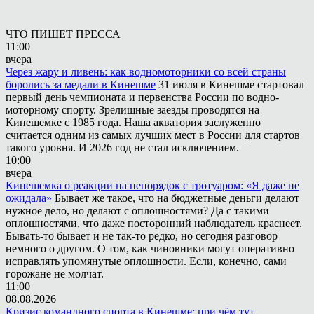
ЧТО ПИШЕТ ПРЕССА
11:00
вчера
Через жару и ливень: как водномоторники со всей страны
боролись за медали в Кинешме
31 июля в Кинешме стартовал
первый день чемпионата и первенства России по водно-
моторному спорту. Зрелищные заезды проводятся на
Кинешемке с 1985 года. Наша акватория заслуженно
считается одним из самых лучших мест в России для стартов
такого уровня. И 2026 год не стал исключением.
10:00
вчера
Кинешемка о реакции на непорядок с тротуаром: «Я даже не
ожидала»
Бывает же такое, что на бюджетные деньги делают
нужное дело, но делают с оплошностями? Да с такими
оплошностями, что даже посторонний наблюдатель краснеет.
Бывать-то бывает и не так-то редко, но сегодня разговор
немного о другом. О том, как чиновники могут оперативно
исправлять упомянутые оплошности. Если, конечно, сами
горожане не молчат.
11:00
08.08.2026
Кризис командного спорта в Кинешме: при чём тут