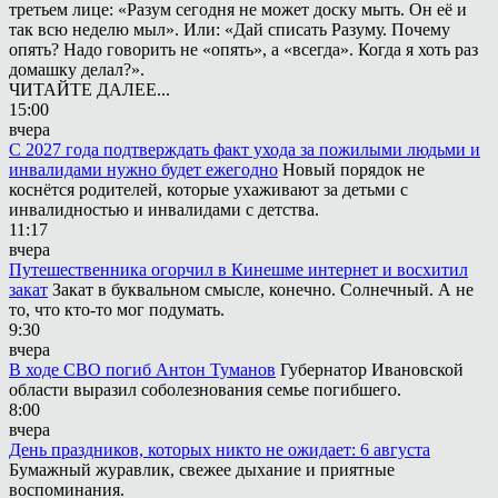
третьем лице: «Разум сегодня не может доску мыть. Он её и
так всю неделю мыл». Или: «Дай списать Разуму. Почему
опять? Надо говорить не «опять», а «всегда». Когда я хоть раз
домашку делал?».
ЧИТАЙТЕ ДАЛЕЕ...
15:00
вчера
С 2027 года подтверждать факт ухода за пожилыми людьми и
инвалидами нужно будет ежегодно
Новый порядок не
коснётся родителей, которые ухаживают за детьми с
инвалидностью и инвалидами с детства.
11:17
вчера
Путешественника огорчил в Кинешме интернет и восхитил
закат
Закат в буквальном смысле, конечно. Солнечный. А не
то, что кто-то мог подумать.
9:30
вчера
В ходе СВО погиб Антон Туманов
Губернатор Ивановской
области выразил соболезнования семье погибшего.
8:00
вчера
День праздников, которых никто не ожидает: 6 августа
Бумажный журавлик, свежее дыхание и приятные
воспоминания.