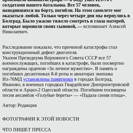
солдатами нашего батальона. Все 57 человек,
находившихся на борту, погибли. На этом самолете мог
оказаться любой. Только через четыре дня мы вернулись в
Болград. Было ужасно тяжело смотреть в глаза матерей,
которые хоронили своих сыновей, —
вспоминает Алексей
Николаевич.
Расследование показало, что причиной катастрофы стал
конструкционный дефект двигателя.
Указом Президиума Верховного Совета СССР все 57
военнослужащих, погибших в катастрофе, были посмертно
награждены орденом «За личное мужество». В память о
погибших десантниках 8-й роты и авиаторах экипажа
Ил-76МД
установлены памятники
в городах Болград,
Иваново, в военных городках Гвардейское Днепропетровской
области и Арциз-2 Одесской области. Погибшим посвящена
песня ансамбля «Голубые береты» — «Падала синяя птица».
Автор: Редакция
ФОТОГРАФИИ К ЭТОЙ НОВОСТИ
ЧТО ПИШЕТ ПРЕССА