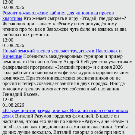
13:00
02.08.2026
Ремонт по-заволжски: кабинет для чиновника против
квартиры
Кто желает сыграть в игру «Угадай, где дороже»?
Желающих приглашаем к лёгкому и непринуждённому
чтению про то, как в Заволжске чуть было не взялись за два
любопытных ремонта.
13:00
01.08.2026
Новый земский тренер успевает трудиться в Наволоках и
Кинешме
Победитель международных турниров и призёр
чемпионата России по боксу Андрей Лебедев стал участником
федеральной программы «Земский тренер» и с июня 2026
года работает в наволокском физкультурно-оздоровительном
комплексе. При этом кинешемских воспитанников он не
бросил и теперь совмещает занятия в двух городах. Иногда
молодому тренеру помогает его собственный наставник
Геннадий Евсеев.
12:00
01.08.2026
«Разум» против разума, или как Виталий искал себя в лихих
делах
Виталий Разумов гордился фамилией. В школе он
настаивал, чтобы его звали по кличке «Разум», а не «Разя» и
не «Раззява», как предпочитали сами одноклассники. Чтобы
до них лучше доходило, Виталий говорил о себе при них в