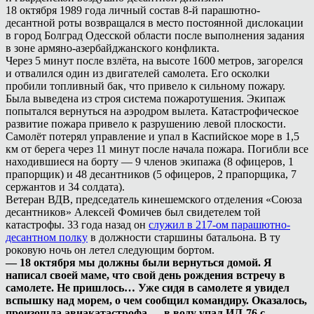
18 октября 1989 года личный состав 8-й парашютно-
десантной роты возвращался в место постоянной дислокации
в город Болград Одесской области после выполнения задания
в зоне армяно-азербайджанского конфликта.
Через 5 минут после взлёта, на высоте 1600 метров, загорелся
и отвалился один из двигателей самолета. Его осколки
пробили топливный бак, что привело к сильному пожару.
Была выведена из строя система пожаротушения. Экипаж
попытался вернуться на аэродром вылета. Катастрофическое
развитие пожара привело к разрушению левой плоскости.
Самолёт потерял управление и упал в Каспийское море в 1,5
км от берега через 11 минут после начала пожара. Погибли все
находившиеся на борту — 9 членов экипажа (8 офицеров, 1
прапорщик) и 48 десантников (5 офицеров, 2 прапорщика, 7
сержантов и 34 солдата).
Ветеран ВДВ, председатель кинешемского отделения «Союза
десантников» Алексей Фомичев был свидетелем той
катастрофы. 33 года назад он
служил в 217-ом парашютно-
десантном полку
в должности старшины батальона. В ту
роковую ночь он летел следующим бортом.
— 18 октября мы должны были вернуться домой. Я
написал своей маме, что свой день рождения встречу в
самолете. Не пришлось… Уже сидя в самолете я увидел
вспышку над морем, о чем сообщил командиру. Оказалось,
произошла авиакатастрофа — в воду упал ИЛ-76 с