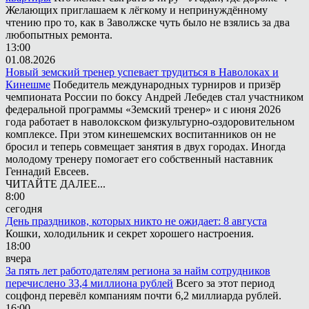
Желающих приглашаем к лёгкому и непринуждённому
чтению про то, как в Заволжске чуть было не взялись за два
любопытных ремонта.
13:00
01.08.2026
Новый земский тренер успевает трудиться в Наволоках и
Кинешме
Победитель международных турниров и призёр
чемпионата России по боксу Андрей Лебедев стал участником
федеральной программы «Земский тренер» и с июня 2026
года работает в наволокском физкультурно-оздоровительном
комплексе. При этом кинешемских воспитанников он не
бросил и теперь совмещает занятия в двух городах. Иногда
молодому тренеру помогает его собственный наставник
Геннадий Евсеев.
ЧИТАЙТЕ ДАЛЕЕ...
8:00
сегодня
День праздников, которых никто не ожидает: 8 августа
Кошки, холодильник и секрет хорошего настроения.
18:00
вчера
За пять лет работодателям региона за найм сотрудников
перечислено 33,4 миллиона рублей
Всего за этот период
соцфонд перевёл компаниям почти 6,2 миллиарда рублей.
16:00