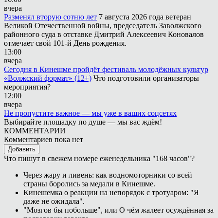
вчера
Разменял вторую сотню лет
7 августа 2026 года ветеран
Великой Отечественной войны, председатель Заволжского
районного суда в отставке Дмитрий Алексеевич Коновалов
отмечает свой 101-й День рождения.
13:00
вчера
Сегодня в Кинешме пройдёт фестиваль молодёжных культур
«Волжский формат» (12+)
Что подготовили организаторы
мероприятия?
12:00
вчера
Не пропустите важное — мы уже в ваших соцсетях
Выбирайте площадку по душе — мы вас ждём!
КОММЕНТАРИИ
Комментариев пока нет
Добавить
Что пишут в свежем номере еженедельника "168 часов"?
Через жару и ливень: как водномоторники со всей
страны боролись за медали в Кинешме.
Кинешемка о реакции на непорядок с тротуаром: "Я
даже не ожидала".
"Мозгов бы побольше", или О чём жалеет осуждённая за