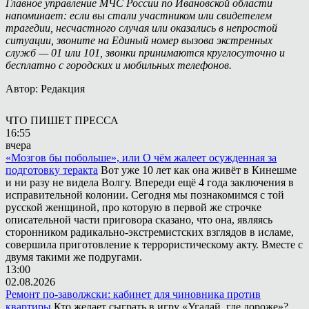
Главное управление МЧС России по Ивановской области
напоминает: если вы стали участником или свидетелем
трагедии, несчастного случая или оказались в непростой
ситуации, звоните на Единый номер вызова экстренных
служб — 01 или 101, звонки принимаются круглосуточно и
бесплатно с городских и мобильных телефонов.
Автор: Редакция
ЧТО ПИШЕТ ПРЕССА
16:55
вчера
«Мозгов бы побольше», или О чём жалеет осужденная за
подготовку теракта
Вот уже 10 лет как она живёт в Кинешме
и ни разу не видела Волгу. Впереди ещё 4 года заключения в
исправительной колонии. Сегодня мы познакомимся с той
русской женщиной, про которую в первой же строчке
описательной части приговора сказано, что она, являясь
сторонником радикально-экстремистских взглядов в исламе,
совершила приготовление к террористическому акту. Вместе с
двумя такими же подругами.
13:00
02.08.2026
Ремонт по-заволжски: кабинет для чиновника против
квартиры
Кто желает сыграть в игру «Угадай, где дороже»?