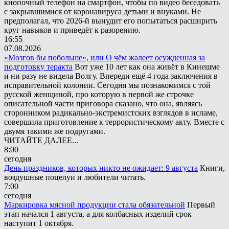
кнопочный телефон на смартфон, чтобы по видео беседовать
с закрывшимися от коронавируса детьми и внуками. Не
предполагал, что 2026-й вынудит его попытаться расширить
круг навыков и приведёт к разорению.
16:55
07.08.2026
«Мозгов бы побольше», или О чём жалеет осужденная за
подготовку теракта
Вот уже 10 лет как она живёт в Кинешме
и ни разу не видела Волгу. Впереди ещё 4 года заключения в
исправительной колонии. Сегодня мы познакомимся с той
русской женщиной, про которую в первой же строчке
описательной части приговора сказано, что она, являясь
сторонником радикально-экстремистских взглядов в исламе,
совершила приготовление к террористическому акту. Вместе с
двумя такими же подругами.
ЧИТАЙТЕ ДАЛЕЕ...
8:00
сегодня
День праздников, которых никто не ожидает: 9 августа
Книги,
воздушные поцелуи и любители читать.
7:00
сегодня
Маркировка мясной продукции стала обязательной
Первый
этап начался 1 августа, а для колбасных изделий срок
наступит 1 октября.