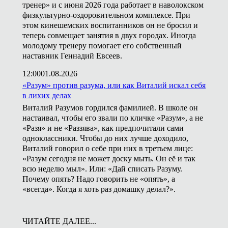
тренер» и с июня 2026 года работает в наволокском
физкультурно-оздоровительном комплексе. При
этом кинешемских воспитанников он не бросил и
теперь совмещает занятия в двух городах. Иногда
молодому тренеру помогает его собственный
наставник Геннадий Евсеев.
12:00
01.08.2026
«Разум» против разума, или как Виталий искал себя
в лихих делах
Виталий Разумов гордился фамилией. В школе он
настаивал, чтобы его звали по кличке «Разум», а не
«Разя» и не «Раззява», как предпочитали сами
одноклассники. Чтобы до них лучше доходило,
Виталий говорил о себе при них в третьем лице:
«Разум сегодня не может доску мыть. Он её и так
всю неделю мыл». Или: «Дай списать Разуму.
Почему опять? Надо говорить не «опять», а
«всегда». Когда я хоть раз домашку делал?».
ЧИТАЙТЕ ДАЛЕЕ...