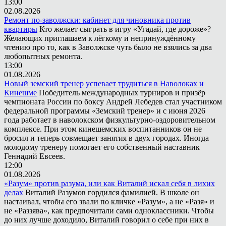
13:00
02.08.2026
Ремонт по-заволжски: кабинет для чиновника против
квартиры
Кто желает сыграть в игру «Угадай, где дороже»?
Желающих приглашаем к лёгкому и непринуждённому
чтению про то, как в Заволжске чуть было не взялись за два
любопытных ремонта.
13:00
01.08.2026
Новый земский тренер успевает трудиться в Наволоках и
Кинешме
Победитель международных турниров и призёр
чемпионата России по боксу Андрей Лебедев стал участником
федеральной программы «Земский тренер» и с июня 2026
года работает в наволокском физкультурно-оздоровительном
комплексе. При этом кинешемских воспитанников он не
бросил и теперь совмещает занятия в двух городах. Иногда
молодому тренеру помогает его собственный наставник
Геннадий Евсеев.
12:00
01.08.2026
«Разум» против разума, или как Виталий искал себя в лихих
делах
Виталий Разумов гордился фамилией. В школе он
настаивал, чтобы его звали по кличке «Разум», а не «Разя» и
не «Раззява», как предпочитали сами одноклассники. Чтобы
до них лучше доходило, Виталий говорил о себе при них в