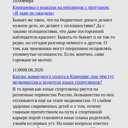
10:00
вчера
Кинешемка о реакции на непорядок с тротуаром:
«Я даже не ожидала»
Бывает же такое, что на бюджетные деньги делают
нужное дело, но делают с оплошностями? Да с
такими оплошностями, что даже посторонний
наблюдатель краснеет. Бывать-то бывает и не так-то
редко, но сегодня разговор немного о другом. О
том, как чиновники могут оперативно исправлять
упомянутые оплошности. Если, конечно, сами
горожане не молчат.
11:00
08.08.2026
Кризис командного спорта в Кинешме: при чём тут
медкомиссия и родители юных спортсменов?
В то время как юные спортсмены рвутся на
различные первенства России, большинство из них
отсеиваются ещё на этапе медкомиссии. О слабом
здоровье современных детей и о том, почему
главным препятствием на пути к спортивной
карьере порой становятся иные планы родителей,
узнаём из первых уст. На наши вопросы ответил