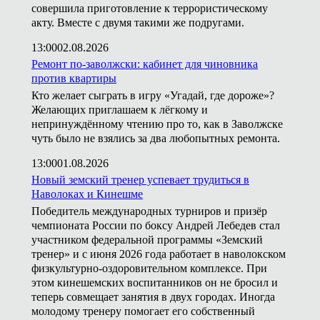
совершила приготовление к террористическому
акту. Вместе с двумя такими же подругами.
13:00
02.08.2026
Ремонт по-заволжски: кабинет для чиновника
против квартиры
Кто желает сыграть в игру «Угадай, где дороже»?
Желающих приглашаем к лёгкому и
непринуждённому чтению про то, как в Заволжске
чуть было не взялись за два любопытных ремонта.
13:00
01.08.2026
Новый земский тренер успевает трудиться в
Наволоках и Кинешме
Победитель международных турниров и призёр
чемпионата России по боксу Андрей Лебедев стал
участником федеральной программы «Земский
тренер» и с июня 2026 года работает в наволокском
физкультурно-оздоровительном комплексе. При
этом кинешемских воспитанников он не бросил и
теперь совмещает занятия в двух городах. Иногда
молодому тренеру помогает его собственный