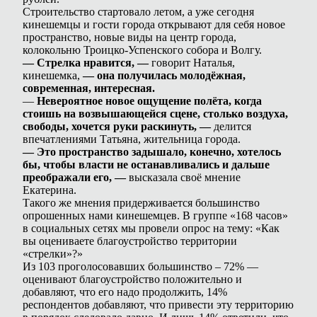
Строительство стартовало летом, а уже сегодня
кинешемцы и гости города открывают для себя новое
пространство, новые виды на центр города,
колокольню Троицко-Успенского собора и Волгу.
— Стрелка нравится, —
говорит Наталья,
кинешемка,
— она получилась молодёжная,
современная, интересная.
—
Невероятное новое ощущение полёта, когда
стоишь на возвышающейся сцене, столько воздуха,
свободы, хочется руки раскинуть, —
делится
впечатлениями Татьяна, жительница города.
— Это пространство задышало, конечно, хотелось
бы, чтобы власти не останавливались и дальше
преображали его, —
высказала своё мнение
Екатерина.
Такого же мнения придерживается большинство
опрошенных нами кинешемцев. В группе «168 часов»
в социальных сетях мы провели опрос на тему: «Как
вы оцениваете благоустройство территории
«стрелки»?»
Из 103 проголосовавших большинство – 72% —
оценивают благоустройство положительно и
добавляют, что его надо продолжить, 14%
респондентов добавляют, что привести эту территорию