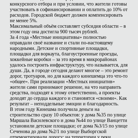
конкурсного отбора и при условии, что жители готовы
участвовать в софинансировании и оплатить до 10% от
расходов. Городской бюджет должен компенсировать
не менее 5%.
Максимальный объём составляет субсидия области – в
этом году она достигла 900 тысяч рублей.
За 4 года «Местные инициативы» полностью
оправдали своё название и стали по-настоящему
народными. Детские и спортивные площадки,
площадки для воркаута, благоустроенные проезды,
хоккейные коробки – за это время в микрорайонах
удалось построить инфраструктуру, что называется, для
души. Да, в городе сегодня делают многое – это ремонт
дорог, тротуаров, но для каждого кинешемца это что-то
«общее». При реализации «Местных инициатив»
жители сами принимают решение, на что направить
средства, подходят к этому ответственно, а проекты
доходят до сердца каждого и становятся «своими». Как
результат – неподдельные эмоции и благодарность.
В этом году Кинешма получила деньги на
строительство сразу 10 объектов: у дома №35 по улице
Маршала Василевского и дома №44 по улице Ванцетти
установили детские площадки; от дома №3/15 по улице
Сеченова до дома №2/1 по улице Выборгской
отремонтировали дорогу; на территории у реки