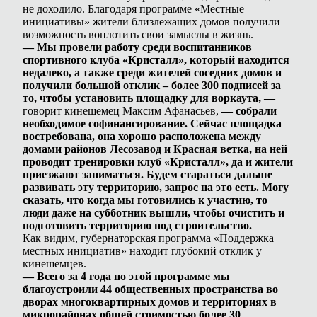
не доходило. Благодаря программе «Местные
инициативы» жители близлежащих домов получили
возможность воплотить свои замыслы в жизнь.
— Мы провели работу среди воспитанников
спортивного клуба «Кристалл», который находится
недалеко, а также среди жителей соседних домов и
получили большой отклик – более 300 подписей за
то, чтобы установить площадку для воркаута, —
говорит кинешемец Максим Афанасьев,
— собрали
необходимое софинансирование. Сейчас площадка
востребована, она хорошо расположена между
домами районов Лесозавод и Красная ветка, на ней
проводит тренировки клуб «Кристалл», да и жители
приезжают заниматься. Будем стараться дальше
развивать эту территорию, запрос на это есть. Могу
сказать, что когда мы готовились к участию, то
люди даже на субботник вышли, чтобы очистить и
подготовить территорию под строительство.
Как видим, губернаторская программа «Поддержка
местных инициатив» находит глубокий отклик у
кинешемцев.
— Всего за 4 года по этой программе мы
благоустроили 44 общественных пространства во
дворах многоквартирных домов и территориях в
микрорайонах общей стоимостью более 30