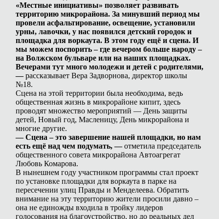
«Местные инициативы» позволяет развивать
территорию микрорайона. За минувший период мы
провели асфальтирование, освещение, установили
урны, лавочки, у нас появился детский городок и
площадка для воркаута. В этом году ещё и сцена. И
мы можем поспорить – где вечером больше народу –
на Волжском бульваре или на наших площадках.
Вечерами тут много молодежи и детей с родителями,
—
рассказывает Вера Задворнова, директор школы
№18.
Сцена на этой территории была необходима, ведь
общественная жизнь в микрорайоне кипит, здесь
проводят множество мероприятий — День защиты
детей, Новый год, Масленицу, День микрорайона и
многие другие.
— Сцена – это завершение нашей площадки, но нам
есть ещё над чем подумать, —
отметила председатель
общественного совета микрорайона Автоагрегат
Любовь Комарова.
В нынешнем году участником программы стал проект
по установке площадки для воркаута в парке на
пересечении улиц Правды и Менделеева. Обратить
внимание на эту территорию жители просили давно –
она не единожды входила в тройку лидеров
голосования на благоустройство, но до реальных дел