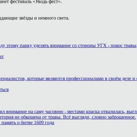
анет фестиваль «Уводь фест».
адающие звёзды и немного света.
оду этому парку уделять внимание со стороны УГХ - покос травы
ат
пециалистов, которые являются профессионалами в своём деле и 
ться
тил внимание на саму часовню - местами краска отвалилась, выг
итория не обкошена от травы. Всё выгляди, словно заброшенное.
память о битве 1609 года