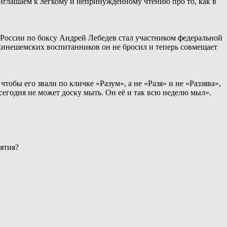
иглашаем к лёгкому и непринуждённому чтению про то, как в
России по боксу Андрей Лебедев стал участником федеральной
 кинешемских воспитанников он не бросил и теперь совмещает
тобы его звали по кличке «Разум», а не «Разя» и не «Раззява»,
сегодня не может доску мыть. Он её и так всю неделю мыл».
ятия?