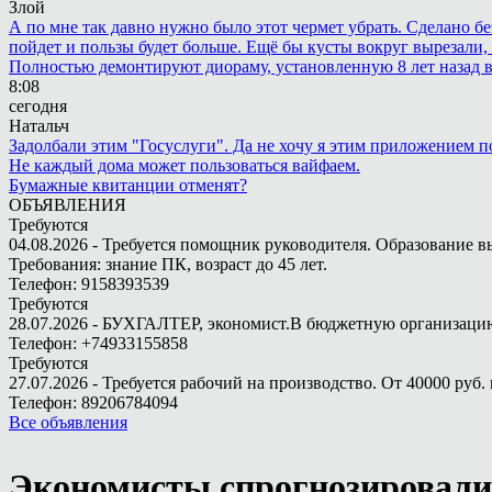
Злой
А по мне так давно нужно было этот чермет убрать. Сделано бе
пойдет и пользы будет больше. Ещё бы кусты вокруг вырезали, т
Полностью демонтируют диораму, установленную 8 лет назад в 
8:08
сегодня
Натальч
Задолбали этим "Госуслуги". Да не хочу я этим приложением п
Не каждый дома может пользоваться вайфаем.
Бумажные квитанции отменят?
ОБЪЯВЛЕНИЯ
Требуются
04.08.2026 - Требуется помощник руководителя. Образование в
Требования: знание ПК, возраст до 45 лет.
Телефон: 9158393539
Требуются
28.07.2026 - БУХГАЛТЕР, экономист.В бюджетную организацию.
Телефон: +74933155858
Требуются
27.07.2026 - Требуется рабочий на производство. От 40000 руб. 
Телефон: 89206784094
Все объявления
Экономисты спрогнозировали 