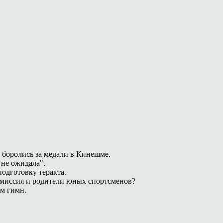
 боролись за медали в Кинешме.
 не ожидала".
одготовку теракта.
омиссия и родители юных спортсменов?
ам гимн.