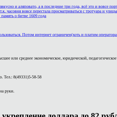
звкусно и аляповато, а в последние три года, всё это и вовсе п
.к. часовня вовсе перестала просматриваться с тротуара и улицы
память о битве 1609 года
ользоваться. Потом интернет ограничен(хоть и платим оператора
ысшее или среднее экономическое, юридической, педагогическое 
 Тел.: 8(49331)5-58-58
на руки.
укрепление доллара до 82 руб