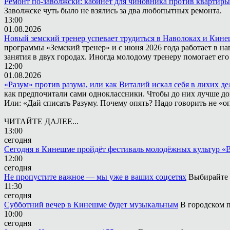
Ремонт по-заволжски: кабинет для чиновника против квартиры
Заволжске чуть было не взялись за два любопытных ремонта.
13:00
01.08.2026
Новый земский тренер успевает трудиться в Наволоках и Кин
программы «Земский тренер» и с июня 2026 года работает в н
занятия в двух городах. Иногда молодому тренеру помогает ег
12:00
01.08.2026
«Разум» против разума, или как Виталий искал себя в лихих де
как предпочитали сами одноклассники. Чтобы до них лучше дох
Или: «Дай списать Разуму. Почему опять? Надо говорить не «опя
ЧИТАЙТЕ ДАЛЕЕ...
13:00
сегодня
Сегодня в Кинешме пройдёт фестиваль молодёжных культур «
12:00
сегодня
Не пропустите важное — мы уже в ваших соцсетях
Выбирайте 
11:30
сегодня
Субботний вечер в Кинешме будет музыкальным
В городском п
10:00
сегодня