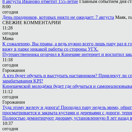
8 августа Иваново отметит 155-летие
Главным событием дня ст
8:00
сегодня
День праздников, которых никто не ожидает: 7 августа
Маяк, п
СВЕЖИЕ КОММЕНТАРИИ
11:28
сегодня
Мама
К сожалению, Вы правы, а ведь нужно всего лишь пару раз в г
вижу в парке никакой работы со стороны УГХ.
Путешественника огорчил в Кинешме интернет и восхитил зак
11:18
сегодня
Горожанин
А кто будет обучать и выступать наставником? Привлекут ли с
зарабатывания KPI?
Кинешемской молодёжи будет где обучаться и самореализовыва
11:12
сегодня
Горожанин
Туда этому железу и дорога! Проходил пару недель мимо, обра
просматривается и закрыта кустами и деревьями с дороги, терр
Полностью демонтируют диораму, установленную 8 лет назад в 
10:37
сегодня