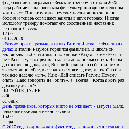
федеральной программы «Земский тренер» и с июня 2026
года работает в наволокском физкультурно-оздоровительном
комплексе. При этом кинешемских воспитанников он не
бросил и теперь совмещает занятия в двух городах. Иногда
молодому тренеру помогает его собственный наставник
Геннадий Евсеев.
12:00
01.08.2026
«Разум» против разума, или как Виталий искал себя в лихих
делах
Виталий Разумов гордился фамилией. В школе он
настаивал, чтобы его звали по кличке «Разум», а не «Разя» и
не «Раззява», как предпочитали сами одноклассники. Чтобы
до них лучше доходило, Виталий говорил о себе при них в
третьем лице: «Разум сегодня не может доску мыть. Он её и
так всю неделю мыл». Или: «Дай списать Разуму. Почему
опять? Надо говорить не «опять», а «всегда». Когда я хоть раз
домашку делал?».
ЧИТАЙТЕ ДАЛЕЕ...
8:00
сегодня
День праздников, которых никто не ожидает: 7 августа
Маяк,
падающие звёзды и немного света.
15:00
вчера
С 2027 года подтверждать факт ухода за пожилыми людьми и