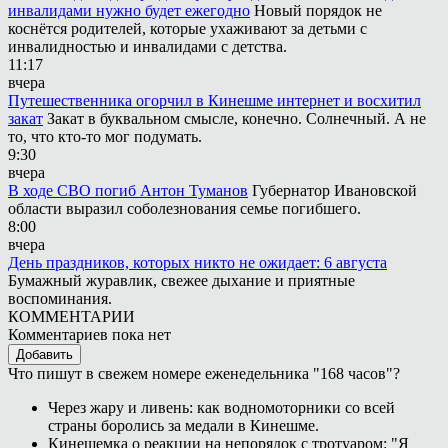
инвалидами нужно будет ежегодно
Новый порядок не
коснётся родителей, которые ухаживают за детьми с
инвалидностью и инвалидами с детства.
11:17
вчера
Путешественника огорчил в Кинешме интернет и восхитил
закат
Закат в буквальном смысле, конечно. Солнечный. А не
то, что кто-то мог подумать.
9:30
вчера
В ходе СВО погиб Антон Туманов
Губернатор Ивановской
области выразил соболезнования семье погибшего.
8:00
вчера
День праздников, которых никто не ожидает: 6 августа
Бумажный журавлик, свежее дыхание и приятные
воспоминания.
КОММЕНТАРИИ
Комментариев пока нет
Добавить
Что пишут в свежем номере еженедельника "168 часов"?
Через жару и ливень: как водномоторники со всей
страны боролись за медали в Кинешме.
Кинешемка о реакции на непорядок с тротуаром: "Я