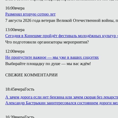
16:00
вчера
Разменял вторую сотню лет
7 августа 2026 года ветеран Великой Отечественной войны, 
13:00
вчера
Сегодня в Кинешме пройдёт фестиваль молодёжных культур 
Что подготовили организаторы мероприятия?
12:00
вчера
Не пропустите важное — мы уже в ваших соцсетях
Выбирайте площадку по душе — мы вас ждём!
СВЕЖИЕ КОММЕНТАРИИ
18:45
вчера
Гость
А зачем дорога если нет бензина или зачем скорая без лекарст
Александр Бастрыкин заинтересовался состоянием дороги м
16:39
вчера
Гость