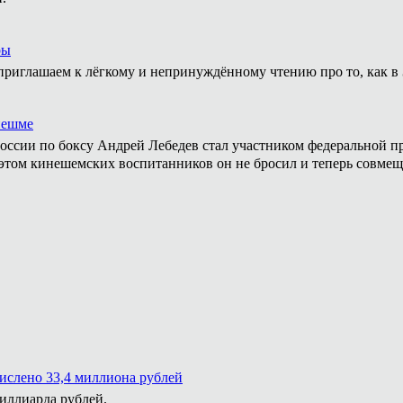
ры
приглашаем к лёгкому и непринуждённому чтению про то, как в 
нешме
ссии по боксу Андрей Лебедев стал участником федеральной пр
том кинешемских воспитанников он не бросил и теперь совмеща
числено 33,4 миллиона рублей
миллиарда рублей.