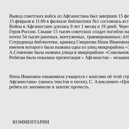
Вывод советских войск из Афганистана был завершен 15 фев
15 февраля в 11:00 в филиале библиотеки №1 состоялась вс
Война в Афганистане длилась 9 лет 1 месяц и 19 дней. Чер
Героя России. Свыше 15 тысяч советских солдат погибли на 
почти 54 тысяч раненых, контуженых, травмированных; 41
Сотрудница библиотеки, краевед Смирнова Нина Ивановна р
именем которого была названа одна из улиц микрорайона «
А.Семенове была названа улица в микрорайоне «Сокольник
Ребятам была показана презентация « Афганистан – незажи
Нина Ивановна ознакомила учащихся с книгами об этой стр
Афганистана» (запись текстов и песен), С. Алексиевич «Ци
ребята их запомнили и захотят прочесть.
КОММЕНТАРИИ