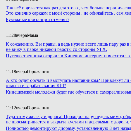
Так всё и делается как раз для этого , чем больше нервнича
Это конечно сарказм с моей стороны , не обижайтесь , сам яв
Бумажные квитанции отменят?
11:28
вчера
Мама
К сожалению, Вы правы, а ведь нужно всего лишь пару раз в 
не вижу в парке никакой работы со стороны УГХ.
Путешественника огорчил в Кинешме интернет и восхитил з
11:18
вчера
Горожанин
А кто будет обучать и выступать наставником? Привлекут ли 
отмыва и зарабатывания KPI?
Кинешемской молодёжи будет где обучаться и самореализовы
11:12
вчера
Горожанин
Туда этому железу и дорога! Проходил пару недель мимо, обр
не просматривается и закрыта кустами и деревьями с дороги,
Полностью демонтируют диораму, установленную 8 лет назад 