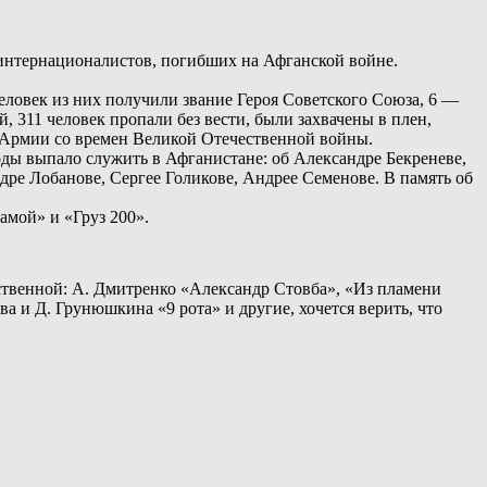
в-интернационалистов, погибших на Афганской войне.
человек из них получили звание Героя Советского Союза, 6 —
, 311 человек пропали без вести, были захвачены в плен,
 Армии со времен Великой Отечественной войны.
оды выпало служить в Афганистане: об Александре Бекреневе,
дре Лобанове, Сергее Голикове, Андрее Семенове. В память об
амой» и «Груз 200».
ественной: А. Дмитренко «Александр Стовба», «Из пламени
а и Д. Грунюшкина «9 рота» и другие, хочется верить, что