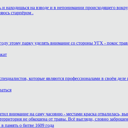
ешь и находишься на взводе и в непонимании происходящего вокру
ляюсь старпёром .
году этому парку уделять внимание со стороны УГХ - покос трав
акат
специалистов, которые являются профессионалами в своём деле и
ваться
атил внимание на саму часовню - местами краска отвалилась, вы
 территория не обкошена от травы. Всё выгляди, словно заброшен
в память о битве 1609 года