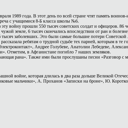
раля 1989 года. В этот день по всей стране чтят память воино
треча с учащимися 8-Б класса школы №6.
ез эту войну прошли 550 тысяч советских солдат и офицеров. 86 
чужой земле, 6 тысяч скончались впоследствии от ран и болезней
6 тысяч заболевших. Это были самые большие потери Советской
ассказала ребятам о трудной судьбе тех парней, которым в те г
Электроконтакт», Андрее Голубеве, Анатолии Лебедеве, Алексан
и». Отметим, в Афганистане погибло 7 наших земляков.
вающая рана». Также ими были прослушаны песни «Разговор с м
ашной войне, которая длилась в два раза дольше Великой Отеч
нковые мальчики», А. Проханов «Записки на броне», Ю. Коротков