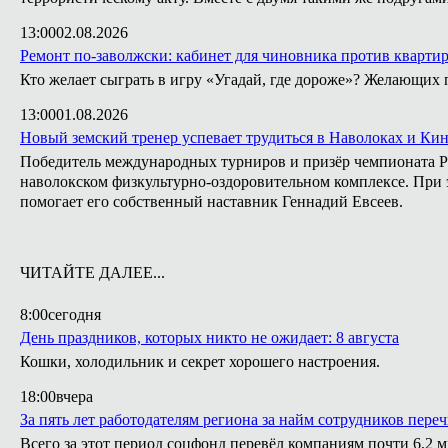
13:00
02.08.2026
Ремонт по-заволжски: кабинет для чиновника против кварти
Кто желает сыграть в игру «Угадай, где дороже»? Желающих 
13:00
01.08.2026
Новый земский тренер успевает трудиться в Наволоках и Ки
Победитель международных турниров и призёр чемпионата Ро
наволокском физкультурно-оздоровительном комплексе. При э
помогает его собственный наставник Геннадий Евсеев.
ЧИТАЙТЕ ДАЛЕЕ...
8:00
сегодня
День праздников, которых никто не ожидает: 8 августа
Кошки, холодильник и секрет хорошего настроения.
18:00
вчера
За пять лет работодателям региона за найм сотрудников пере
Всего за этот период соцфонд перевёл компаниям почти 6,2 