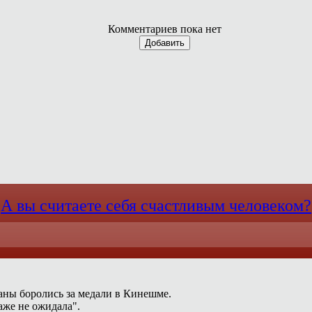
Комментариев пока нет
Добавить
А вы считаете себя счастливым человеком?
раны боролись за медали в Кинешме.
аже не ожидала".