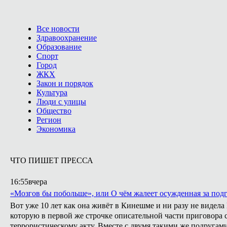
Все новости
Здравоохранение
Образование
Спорт
Город
ЖКХ
Закон и порядок
Культура
Люди с улицы
Общество
Регион
Экономика
ЧТО ПИШЕТ ПРЕССА
16:55
вчера
«Мозгов бы побольше», или О чём жалеет осужденная за подг
Вот уже 10 лет как она живёт в Кинешме и ни разу не видел
которую в первой же строчке описательной части приговора с
террористическому акту. Вместе с двумя такими же подругами