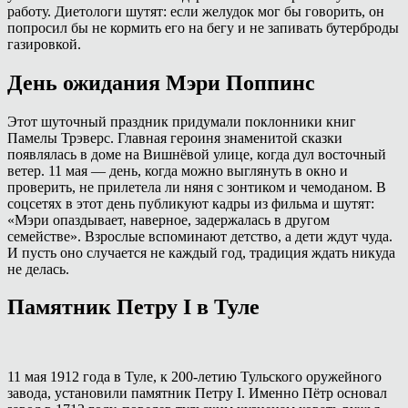
работу. Диетологи шутят: если желудок мог бы говорить, он
попросил бы не кормить его на бегу и не запивать бутерброды
газировкой.
День ожидания Мэри Поппинс
Этот шуточный праздник придумали поклонники книг
Памелы Трэверс. Главная героиня знаменитой сказки
появлялась в доме на Вишнёвой улице, когда дул восточный
ветер. 11 мая — день, когда можно выглянуть в окно и
проверить, не прилетела ли няня с зонтиком и чемоданом. В
соцсетях в этот день публикуют кадры из фильма и шутят:
«Мэри опаздывает, наверное, задержалась в другом
семействе». Взрослые вспоминают детство, а дети ждут чуда.
И пусть оно случается не каждый год, традиция ждать никуда
не делась.
Памятник Петру I в Туле
11 мая 1912 года в Туле, к 200-летию Тульского оружейного
завода, установили памятник Петру I. Именно Пётр основал