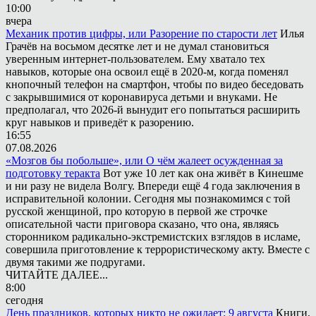
10:00
вчера
Механик против цифры, или Разорение по старости лет
Илья
Грачёв на восьмом десятке лет и не думал становиться
уверенным интернет-пользователем. Ему хватало тех
навыков, которые она освоил ещё в 2020-м, когда поменял
кнопочный телефон на смартфон, чтобы по видео беседовать
с закрывшимися от коронавируса детьми и внуками. Не
предполагал, что 2026-й вынудит его попытаться расширить
круг навыков и приведёт к разорению.
16:55
07.08.2026
«Мозгов бы побольше», или О чём жалеет осужденная за
подготовку теракта
Вот уже 10 лет как она живёт в Кинешме
и ни разу не видела Волгу. Впереди ещё 4 года заключения в
исправительной колонии. Сегодня мы познакомимся с той
русской женщиной, про которую в первой же строчке
описательной части приговора сказано, что она, являясь
сторонником радикально-экстремистских взглядов в исламе,
совершила приготовление к террористическому акту. Вместе с
двумя такими же подругами.
ЧИТАЙТЕ ДАЛЕЕ...
8:00
сегодня
День праздников, которых никто не ожидает: 9 августа
Книги,