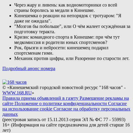
Через жару и ливень: как водномоторники со всей
страны боролись за медали в Кинешме.
Кинешемка о реакции на непорядок с тротуаром: "Я
даже не ожидала".
"Мозгов бы побольше", или О чём жалеет осуждённая за
подготовку теракта.
Кризис командного спорта в Кинешме: при чём тут
медкомиссия и родители юных спортсменов?
Рок, брызги и нейросети: кинешемец подарил
спортсменам гимн.
Механик против цифры, или Разорение по старости лет.
Подробный анонс номера
© «Кинешемский городской новостной ресурс "168 часов" -
WWW.168.RU
»
Правила приема объявлений в газету
Размещение рекламы на
сайте
Положение о политике конфиденциальности
Согласие
на использование cookie
Согласие на обработку персональных
данных
(реестровая запись от 15.11.2013 серия ЭЛ № ФС 77 - 55993)
16+ (Информация на сайте предназначена для детей старше 16
лет)