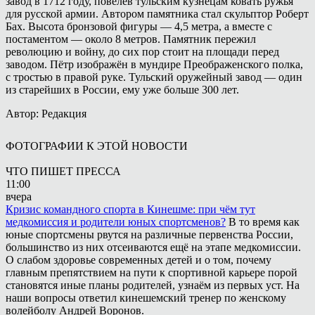
завод в 1712 году, повелев тульским кузнецам ковать ружья
для русской армии. Автором памятника стал скульптор Роберт
Бах. Высота бронзовой фигуры — 4,5 метра, а вместе с
постаментом — около 8 метров. Памятник пережил
революцию и войну, до сих пор стоит на площади перед
заводом. Пётр изображён в мундире Преображенского полка,
с тростью в правой руке. Тульский оружейный завод — один
из старейших в России, ему уже больше 300 лет.
Автор: Редакция
ФОТОГРАФИИ К ЭТОЙ НОВОСТИ
ЧТО ПИШЕТ ПРЕССА
11:00
вчера
Кризис командного спорта в Кинешме: при чём тут
медкомиссия и родители юных спортсменов?
В то время как
юные спортсмены рвутся на различные первенства России,
большинство из них отсеиваются ещё на этапе медкомиссии.
О слабом здоровье современных детей и о том, почему
главным препятствием на пути к спортивной карьере порой
становятся иные планы родителей, узнаём из первых уст. На
наши вопросы ответил кинешемский тренер по женскому
волейболу Андрей Воронов.