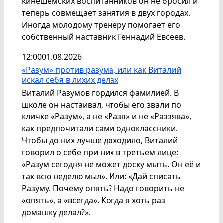
кинешемских воспитанников он не бросил и
теперь совмещает занятия в двух городах.
Иногда молодому тренеру помогает его
собственный наставник Геннадий Евсеев.
12:00
01.08.2026
«Разум» против разума, или как Виталий
искал себя в лихих делах
Виталий Разумов гордился фамилией. В
школе он настаивал, чтобы его звали по
кличке «Разум», а не «Разя» и не «Раззява»,
как предпочитали сами одноклассники.
Чтобы до них лучше доходило, Виталий
говорил о себе при них в третьем лице:
«Разум сегодня не может доску мыть. Он её и
так всю неделю мыл». Или: «Дай списать
Разуму. Почему опять? Надо говорить не
«опять», а «всегда». Когда я хоть раз
домашку делал?».