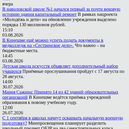
вчера
В наволокской школе №1 начался первый за почти вековую
историю здания капитальный ремонт
В рамках нацроекта
«Молодёжь и дети» на обновление учреждения выделено
порядка 130 миллионов рублей.
15:10
03.08.2026
В Кинешме ещё можно успеть подать документы в
медколледж на «Сестринское дело».
Что важно – на
бюджетные места.
14:45
03.08.2026
Детская школа искусств объявляет дополнительный набор
учащихся
Приёмные прослушивания пройдут с 17 августа по
28 августа.
14:00
30.07.2026
Мария Сажина: Принято 14 из 42 зданий образовательных
организаций
В Кинешме ведётся приёмка учреждений
образования к новому учебному году.
12:00
26.07.2026
С 1 сентября в школах начнут осваивать начальную военную
подготовку?
Минпросвещения планирует разделить
школьный предмет ОБЗР на два самостоятельных курса.