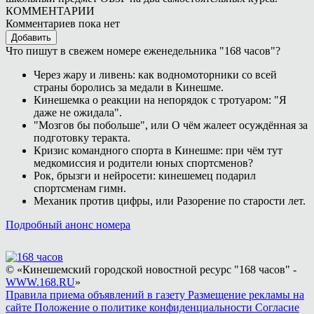
КОММЕНТАРИИ
Комментариев пока нет
Добавить
Что пишут в свежем номере еженедельника "168 часов"?
Через жару и ливень: как водномоторники со всей
страны боролись за медали в Кинешме.
Кинешемка о реакции на непорядок с тротуаром: "Я
даже не ожидала".
"Мозгов бы побольше", или О чём жалеет осуждённая за
подготовку теракта.
Кризис командного спорта в Кинешме: при чём тут
медкомиссия и родители юных спортсменов?
Рок, брызги и нейросети: кинешемец подарил
спортсменам гимн.
Механик против цифры, или Разорение по старости лет.
Подробный анонс номера
© «Кинешемский городской новостной ресурс "168 часов" -
WWW.168.RU
»
Правила приема объявлений в газету
Размещение рекламы на
сайте
Положение о политике конфиденциальности
Согласие