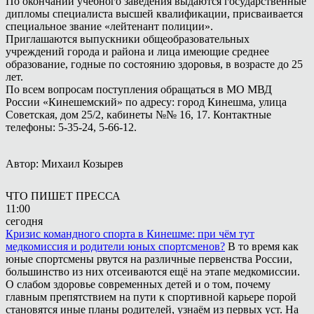
По окончании учебного заведения выдаются государственные
дипломы специалиста высшей квалификации, присваивается
специальное звание «лейтенант полиции».
Приглашаются выпускники общеобразовательных
учреждений города и района и лица имеющие среднее
образование, годные по состоянию здоровья, в возрасте до 25
лет.
По всем вопросам поступления обращаться в МО МВД
России «Кинешемский» по адресу: город Кинешма, улица
Советская, дом 25/2, кабинеты №№ 16, 17. Контактные
телефоны: 5-35-24, 5-66-12.
Автор: Михаил Козырев
ЧТО ПИШЕТ ПРЕССА
11:00
сегодня
Кризис командного спорта в Кинешме: при чём тут
медкомиссия и родители юных спортсменов?
В то время как
юные спортсмены рвутся на различные первенства России,
большинство из них отсеиваются ещё на этапе медкомиссии.
О слабом здоровье современных детей и о том, почему
главным препятствием на пути к спортивной карьере порой
становятся иные планы родителей, узнаём из первых уст. На