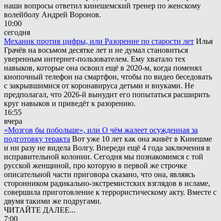
наши вопросы ответил кинешемский тренер по женскому
волейболу Андрей Воронов.
10:00
сегодня
Механик против цифры, или Разорение по старости лет
Илья
Грачёв на восьмом десятке лет и не думал становиться
уверенным интернет-пользователем. Ему хватало тех
навыков, которые она освоил ещё в 2020-м, когда поменял
кнопочный телефон на смартфон, чтобы по видео беседовать
с закрывшимися от коронавируса детьми и внуками. Не
предполагал, что 2026-й вынудит его попытаться расширить
круг навыков и приведёт к разорению.
16:55
вчера
«Мозгов бы побольше», или О чём жалеет осужденная за
подготовку теракта
Вот уже 10 лет как она живёт в Кинешме
и ни разу не видела Волгу. Впереди ещё 4 года заключения в
исправительной колонии. Сегодня мы познакомимся с той
русской женщиной, про которую в первой же строчке
описательной части приговора сказано, что она, являясь
сторонником радикально-экстремистских взглядов в исламе,
совершила приготовление к террористическому акту. Вместе с
двумя такими же подругами.
ЧИТАЙТЕ ДАЛЕЕ...
7:00