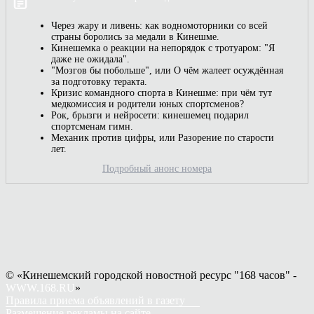
Через жару и ливень: как водномоторники со всей
страны боролись за медали в Кинешме.
Кинешемка о реакции на непорядок с тротуаром: "Я
даже не ожидала".
"Мозгов бы побольше", или О чём жалеет осуждённая
за подготовку теракта.
Кризис командного спорта в Кинешме: при чём тут
медкомиссия и родители юных спортсменов?
Рок, брызги и нейросети: кинешемец подарил
спортсменам гимн.
Механик против цифры, или Разорение по старости
лет.
Подробный анонс номера
© «Кинешемский городской новостной ресурс "168 часов" -
WWW.168.RU
»
Правила приема объявлений в газету
Размещение рекламы на сайте