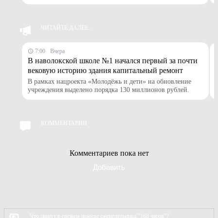
на этапе медкомиссии. О слабом здоровье современных
детей и о том, почему главным препятствием на пути к
спортивной карьере порой становятся иные планы
родителей, узнаём из первых уст. На наши вопросы
ЧИТАЙТЕ ДАЛЕЕ...
ответил кинешемский тренер по женскому волейболу
Андрей Воронов.
7:00
Вчера
В наволокской школе №1 начался первый за почти
вековую историю здания капитальный ремонт
В рамках нацроекта «Молодёжь и дети» на обновление
учреждения выделено порядка 130 миллионов рублей.
КОММЕНТАРИИ
Комментариев пока нет
Добавить
Что пишут в свежем номере еженедельника "168 часов"?